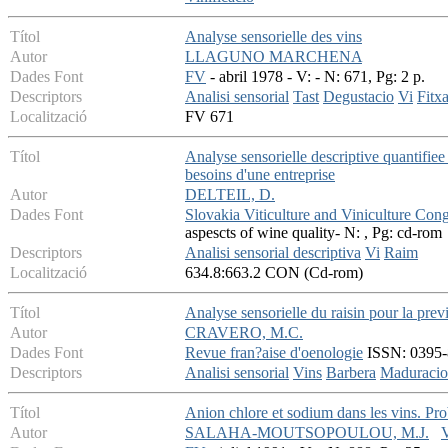
Títol
Analyse sensorielle des vins
Autor
LLAGUNO MARCHENA
Dades Font
FV
- abril 1978 - V: - N: 671, Pg: 2 p.
Descriptors
Analisi sensorial
Tast
Degustacio
Vi
Fitxa
Localització
FV 671
Títol
Analyse sensorielle descriptive quantifiee
besoins d'une entreprise
Autor
DELTEIL, D.
Dades Font
Slovakia Viticulture and Viniculture Con
aspescts of wine quality- N: , Pg: cd-rom
Descriptors
Analisi sensorial descriptiva
Vi
Raim
Localització
634.8:663.2 CON (Cd-rom)
Títol
Analyse sensorielle du raisin pour la prev
Autor
CRAVERO, M.C.
Dades Font
Revue fran?aise d'oenologie
ISSN: 0395-8
Descriptors
Analisi sensorial
Vins
Barbera
Maduracio
Títol
Anion chlore et sodium dans les vins. Pr
Autor
SALAHA-MOUTSOPOULOU, M.J.