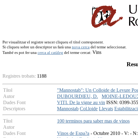
Per visualitzar el registre sencer cliqueu el títol corresponent.
Si cliqueu sobre un descriptor us farà una
nova cerca
del terme seleccionat.
Vins
També es pot fer una
cerca al catàleg
del terme cercat:
Resu
Registres trobats:
1188
Títol
"Mannostab": Un Colloide de Levure Pour S
Autor
DUBOURDIEU, D.
MOINE-LEDOUX
Dades Font
VITI. De la vigne au vin
ISSN: 0399-3558
Descriptors
Mannostab
Col.loide
Llevats
Estabilitzac
Títol
100 terminos para saber mas de vinos
Autor
Dades Font
Vinos de Espa?a
- Octubre 2010 - V: - N: