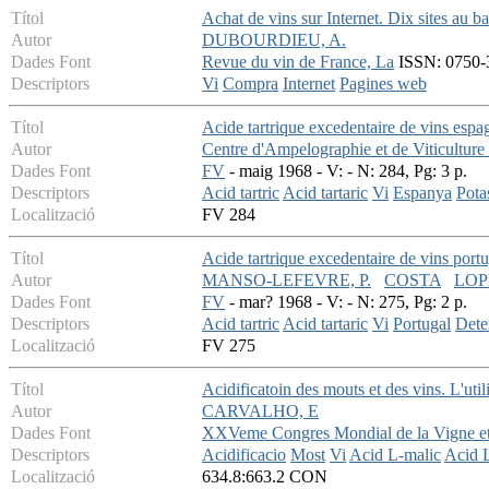
Títol
Achat de vins sur Internet. Dix sites au ba
Autor
DUBOURDIEU, A.
Dades Font
Revue du vin de France, La
ISSN: 0750-3
Descriptors
Vi
Compra
Internet
Pagines web
Títol
Acide tartrique excedentaire de vins esp
Autor
Centre d'Ampelographie et de Viticulture
Dades Font
FV
- maig 1968 - V: - N: 284, Pg: 3 p.
Descriptors
Acid tartric
Acid tartaric
Vi
Espanya
Pota
Localització
FV 284
Títol
Acide tartrique excedentaire de vins por
Autor
MANSO-LEFEVRE, P.
COSTA
LOPE
Dades Font
FV
- mar? 1968 - V: - N: 275, Pg: 2 p.
Descriptors
Acid tartric
Acid tartaric
Vi
Portugal
Dete
Localització
FV 275
Títol
Acidificatoin des mouts et des vins. L'uti
Autor
CARVALHO, E
Dades Font
XXVeme Congres Mondial de la Vigne et
Descriptors
Acidificacio
Most
Vi
Acid L-malic
Acid L
Localització
634.8:663.2 CON