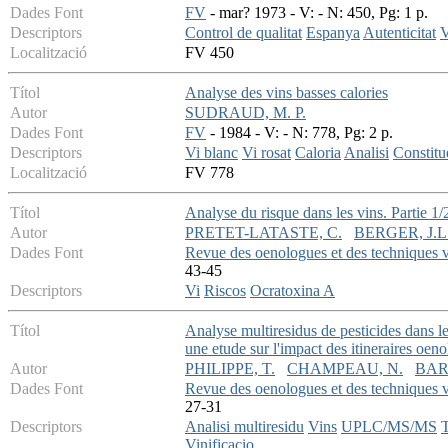
Dades Font
FV
- mar? 1973 - V: - N: 450, Pg: 1 p.
Descriptors
Control de qualitat
Espanya
Autenticitat
V
Localització
FV 450
Títol
Analyse des vins basses calories
Autor
SUDRAUD, M. P.
Dades Font
FV
- 1984 - V: - N: 778, Pg: 2 p.
Descriptors
Vi blanc
Vi rosat
Caloria
Analisi
Constitu
Localització
FV 778
Títol
Analyse du risque dans les vins. Partie 1
Autor
PRETET-LATASTE, C.
BERGER, J.L
Dades Font
Revue des oenologues et des techniques vi
43-45
Descriptors
Vi
Riscos
Ocratoxina A
Títol
Analyse multiresidus de pesticides dans
une etude sur l'impact des itineraires oen
Autor
PHILIPPE, T.
CHAMPEAU, N.
BAR
Dades Font
Revue des oenologues et des techniques vi
27-31
Descriptors
Analisi multiresidu
Vins
UPLC/MS/MS
T
Vinificacio