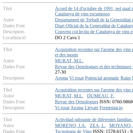
Títol
Acord de 14 d'octubre de 1991, pel qual s'
Catalunya de vins escumosos
Autor
Departament de Treball de la Generalitat
Dades Font
Diari Oficial de la Generalitat de Catalun
Descriptors
Conveni col.lectiu de Catalunya de vins
Localització
DO 2 Cava 1
Títol
Acquisition recentes sur l'arome des vins r
et des mouts
Autor
MURAT, M.L.
Dades Font
Revue des Oenologues et des techniques v
27-30
Descriptors
Aroma
Vi rosat
Potencial aromatic
Raim
Títol
Acquisition recentes sur l'arome des vins 
Autor
MURAT, M.L.
DUMEAU, F.
Dades Font
Revue des Oenologues
ISSN: 0760-9868 -
Descriptors
Vi rosat
Aroma
Llevats
Fermentacio
Títol
Actividad odorante de diferentes familia
Autor
MORENO, J.A.
ZEA, L.
MOYANO, 
Dades Font
Tecnologia de Vino
ISSN: 1578-6153 - Se