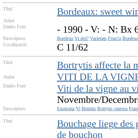
Títol
Bordeaux: sweet win
Autor
Dades Font
- 1990 - V: - N: Bx 
Descriptors
Bordeus
Vi dol?
Varietats
Fran?a
Bordea
Localització
C 11/62
Títol
Bortrytis affecte la
VITI DE LA VIGN
Autor
Dades Font
Viti de la vigne au v
Novembre/Decembre 
Descriptors
Enologia
Vi
Botritis
Botrytis cinerea
Fran
Títol
Bouchage liege des g
de bouchon