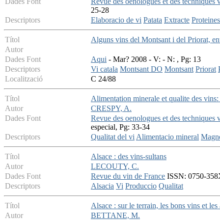
Dades Font
Revue des oenologues et des techniques vi
25-28
Descriptors
Elaboracio de vi
Patata
Extracte
Proteines
Títol
Alguns vins del Montsant i del Priorat, en
Autor
Dades Font
Aqui
- Mar? 2008 - V: - N: , Pg: 13
Descriptors
Vi catala
Montsant DO
Montsant
Priorat
Localització
C 24/88
Títol
Alimentation minerale et qualite des vins
Autor
CRESPY, A.
Dades Font
Revue des oenologues et des techniques vi
especial, Pg: 33-34
Descriptors
Qualitat del vi
Alimentacio mineral
Magne
Títol
Alsace : des vins-sultans
Autor
LECOUTY, C.
Dades Font
Revue du vin de France
ISSN: 0750-358X 
Descriptors
Alsacia
Vi
Produccio
Qualitat
Títol
Alsace : sur le terrain, les bons vins et les
Autor
BETTANE, M.