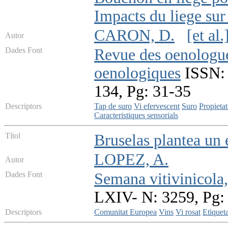
Impacts du liege sur 
CARON, D.
[et al.
Autor
Dades Font
Revue des oenologues
oenologiques
ISSN: 
134, Pg: 31-35
Descriptors
Tap de suro
Vi efervescent
Suro
Propietat
Caracteristiques sensorials
Títol
Bruselas plantea un 
LOPEZ, A.
Autor
Dades Font
Semana vitivinicola
LXIV- N: 3259, Pg:
Descriptors
Comunitat Europea
Vins
Vi rosat
Etiqueta