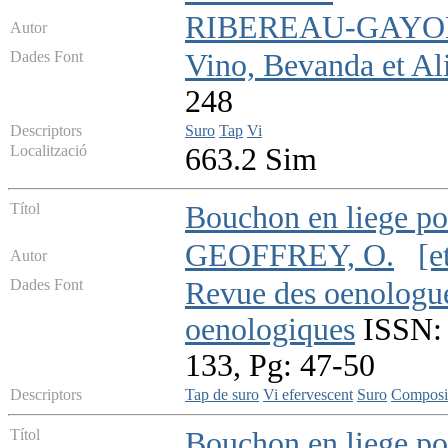
RIBEREAU-GAYON
Autor
Dades Font
Vino, Bevanda et A
248
Descriptors
Suro
Tap
Vi
Localització
663.2 Sim
Títol
Bouchon en liege pou
GEOFFREY, O.
[e
Autor
Dades Font
Revue des oenologues
oenologiques
ISSN: 
133, Pg: 47-50
Descriptors
Tap de suro
Vi efervescent
Suro
Composi
Títol
Bouchon en liege pou