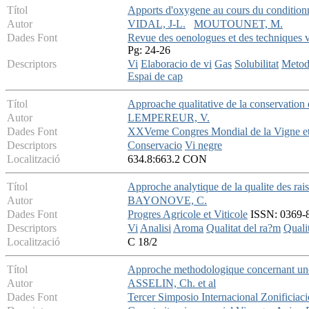
Títol
Apports d'oxygene au cours du conditionne
Autor
VIDAL, J-L.
MOUTOUNET, M.
Dades Font
Revue des oenologues et des techniques vi
Pg: 24-26
Descriptors
Vi
Elaboracio de vi
Gas
Solubilitat
Metod
Espai de cap
Títol
Approache qualitative de la conservation 
Autor
LEMPEREUR, V.
Dades Font
XXVeme Congres Mondial de la Vigne et
Descriptors
Conservacio
Vi negre
Localització
634.8:663.2 CON
Títol
Approche analytique de la qualite des rais
Autor
BAYONOVE, C.
Dades Font
Progres Agricole et Viticole
ISSN: 0369-81
Descriptors
Vi
Analisi
Aroma
Qualitat del ra?m
Qualit
Localització
C 18/2
Títol
Approche methodologique concernant une c
Autor
ASSELIN, Ch. et al
Dades Font
Tercer Simposio Internacional Zonificiaci