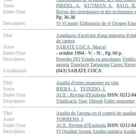
Autor
PIRDEL, A.
KUTMAN, A.
PAUL, R
Dades Font
Revue des oenologues et des techniques vi
Pg: 36-38
Descriptors
Vi
Vi negre
Elaboracio de vi
Oxigen
Esta
Títol
Ampliacio d'activitat d'una industria d'el
de carrera
Autor
SABATE COCA, Marcel
Dades Font
- octubre 1994 - V: - N: , Pg: 60 p.
Descriptors
Penedes DO
Estada en practiques
Vinific
agraria
Torrelavit
Tarragona
Caves Naver
Localització
(043) SABATE COCA
Títol
Analisi d'estire monomer en vins
Autor
RIERA, J.
TEIXIDO, J.
Dades Font
ACE : Revista d'Enologia
ISSN: 0212-842X
Descriptors
Vinificacio
Tanc
Diposit
Estire monomer
Títol
Analisi de l'aroma en el control de qualita
Autor
TORRENS, J
Dades Font
ACE. Revista d?Enologia
ISSN: 0212-842
Descriptors
Vi
Qualitat
Aroma
Analisi quimica
Analis