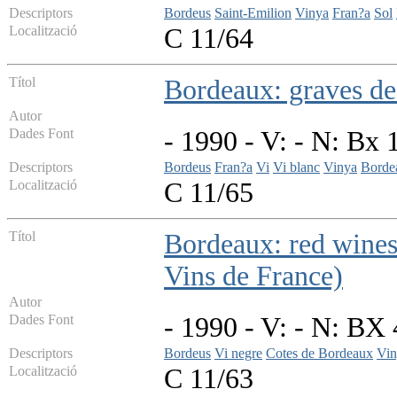
Descriptors
Bordeus
Saint-Emilion
Vinya
Fran?a
Sol
Localització
C 11/64
Títol
Bordeaux: graves de
Autor
Dades Font
- 1990 - V: - N: Bx 
Descriptors
Bordeus
Fran?a
Vi
Vi blanc
Vinya
Borde
Localització
C 11/65
Títol
Bordeaux: red wines 
Vins de France)
Autor
Dades Font
- 1990 - V: - N: BX 
Descriptors
Bordeus
Vi negre
Cotes de Bordeaux
Vin
Localització
C 11/63