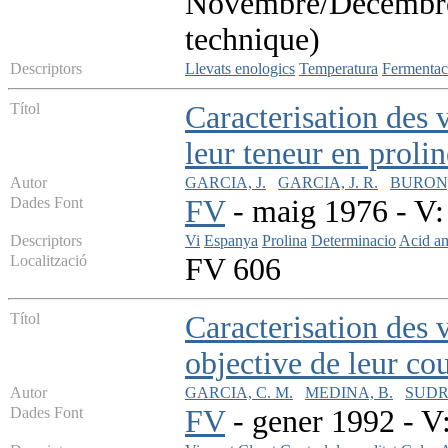
Novembre/Decembre 
technique)
Descriptors
Llevats enologics
Temperatura
Fermentac
Títol
Caracterisation des 
leur teneur en prolin
Autor
GARCIA, J.
GARCIA, J. R.
BURON,
Dades Font
FV
- maig 1976 - V: 
Descriptors
Vi
Espanya
Prolina
Determinacio
Acid am
Localització
FV 606
Títol
Caracterisation des v
objective de leur co
Autor
GARCIA, C. M.
MEDINA, B.
SUDR
Dades Font
FV
- gener 1992 - V: