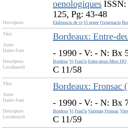
oenologiques
ISSN: 
125, Pg: 43-48
Descriptors
Elaboracio de vi
Vi negre
Oxigenacio
Bon
Títol
Bordeaux: Entre-deu
Autor
Dades Font
- 1990 - V: - N: Bx 
Descriptors
Bordeus
Vi
Fran?a
Entre-deux-Mers DO
Localització
C 11/58
Títol
Bordeaux: Fronsac (
Autor
Dades Font
- 1990 - V: - N: Bx 
Descriptors
Bordeus
Vi
Fran?a
Varietats
Fronsac
Vin
Localització
C 11/59