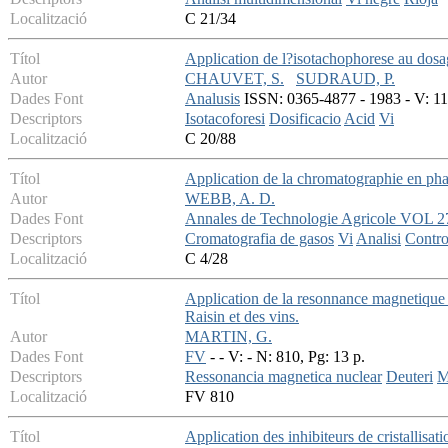
Localització
C 21/34
Títol
Application de l?isotachophorese au dosa
Autor
CHAUVET, S.
SUDRAUD, P.
Dades Font
Analusis
ISSN: 0365-4877 - 1983 - V: 11
Descriptors
Isotacoforesi
Dosificacio
Acid
Vi
Localització
C 20/88
Títol
Application de la chromatographie en pha
Autor
WEBB, A. D.
Dades Font
Annales de Technologie Agricole VOL 2
Descriptors
Cromatografia de gasos
Vi
Analisi
Contro
Localització
C 4/28
Títol
Application de la resonnance magnetique 
Raisin et des vins.
Autor
MARTIN, G.
Dades Font
FV
- - V: - N: 810, Pg: 13 p.
Descriptors
Ressonancia magnetica nuclear
Deuteri
M
Localització
FV 810
Títol
Application des inhibiteurs de cristallisat