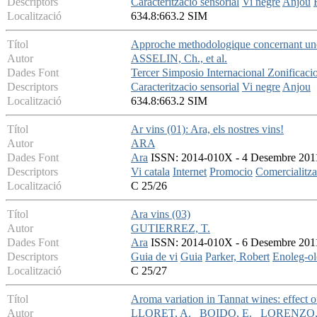
Descriptors
Caracteritzacio sensorial
Vi negre
Anjou
Localització
634.8:663.2 SIM
Títol
Approche methodologique concernant une c
Autor
ASSELIN, Ch., et al.
Dades Font
Tercer Simposio Internacional Zonificacio
Descriptors
Caracteritzacio sensorial
Vi negre
Anjou
Localització
634.8:663.2 SIM
Títol
Ar vins (01): Ara, els nostres vins!
Autor
ARA
Dades Font
Ara
ISSN: 2014-010X - 4 Desembre 2011 -
Descriptors
Vi catala
Internet
Promocio
Comercialitzac
Localització
C 25/26
Títol
Ara vins (03)
Autor
GUTIERREZ, T.
Dades Font
Ara
ISSN: 2014-010X - 6 Desembre 2011 -
Descriptors
Guia de vi
Guia
Parker, Robert
Enoleg-o
Localització
C 25/27
Títol
Aroma variation in Tannat wines: effect of
Autor
LLORET, A.
BOIDO, E.
LORENZO,