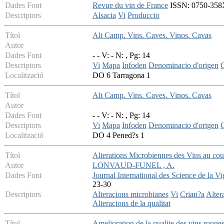
Dades Font
Revue du vin de France
ISSN: 0750-358X 
Descriptors
Alsacia
Vi
Produccio
Títol
Alt Camp. Vins. Caves. Vinos. Cavas
Autor
Dades Font
- - V: - N: , Pg: 14
Descriptors
Vi
Mapa
Infoden
Denominacio d'origen
C
Localització
DO 6 Tarragona 1
Títol
Alt Camp. Vins. Caves. Vinos. Cavas
Autor
Dades Font
- - V: - N: , Pg: 14
Descriptors
Vi
Mapa
Infoden
Denominacio d'origen
C
Localització
DO 4 Pened?s 1
Títol
Alterations Microbiennes des Vins au cou
Autor
LONVAUD-FUNEL , A.
Dades Font
Journal International des Science de la V
23-30
Descriptors
Alteracions microbianes
Vi
Crian?a
Alter
Alteracions de la qualitat
Títol
Amelioration de la qualite des vins rouges 