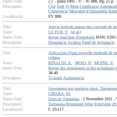
Dades Font
FV
- juliol 1991 - V: - N: 888, Pg: 25 p.
Descriptors
Clor
Sodi
Vi
Most
Certificacio
Autenticita
Composicio
Moscatell d'Alexandria
Rai
Localització
FV 888
Títol
Anlyse lexicale autour des concepts de gr
Autor
LE FUR, Y
[et al.]
Dades Font
Revue fran?aise d'oenologie
ISSN: 0395-8
Descriptors
Degustacio
Acidesa
Panel de degustacio
Títol
Aplicacion d?una nouvelle methode de mesu
collage
Autor
RINALDI, A.
MOIO, P.
MOINE, V.
Dades Font
Revue des oenologues et des techniques vi
38-40
Descriptors
Vi negre
Astringencia
Títol
Apostamos por nuestros vinos. Tarragona
Autor
CIRERA, M.
Dades Font
Diari de Tarragona
- 2 Novembre 2011 - V:
Descriptors
Tarragona Restaurant Wine
Entrevista
20
Localització
C 25/117