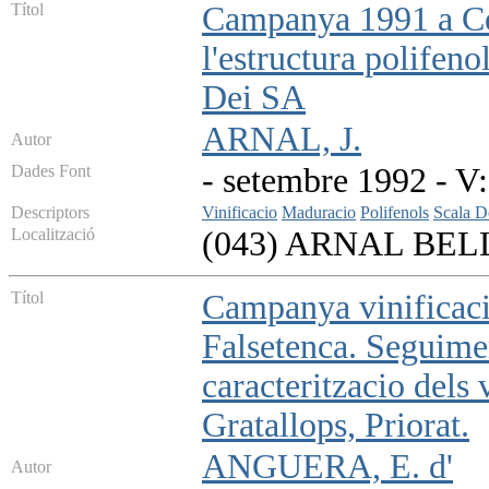
Títol
Campanya 1991 a Cel
l'estructura polifeno
Dei SA
ARNAL, J.
Autor
Dades Font
- setembre 1992 - V: 
Descriptors
Vinificacio
Maduracio
Polifenols
Scala D
Localització
(043) ARNAL BEL
Títol
Campanya vinificaci
Falsetenca. Seguime
caracteritzacio dels 
Gratallops, Priorat.
ANGUERA, E. d'
Autor