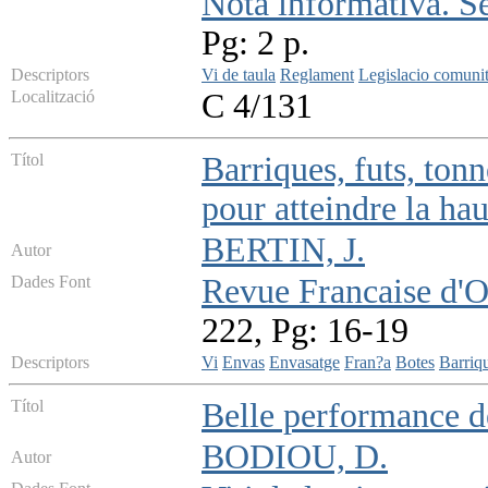
Nota informativa. S
Pg: 2 p.
Descriptors
Vi de taula
Reglament
Legislacio comunit
Localització
C 4/131
Títol
Barriques, futs, ton
pour atteindre la ha
BERTIN, J.
Autor
Dades Font
Revue Francaise d'
222, Pg: 16-19
Descriptors
Vi
Envas
Envasatge
Fran?a
Botes
Barriq
Títol
Belle performance d
BODIOU, D.
Autor