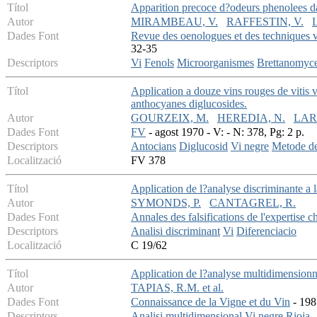
Títol
Apparition precoce d?odeurs phenolees da
Autor
MIRAMBEAU, V.
RAFFESTIN, V.
Dades Font
Revue des oenologues et des techniques vi
32-35
Descriptors
Vi
Fenols
Microorganismes
Brettanomyce
Títol
Application a douze vins rouges de vitis 
anthocyanes diglucosides.
Autor
GOURZEIX, M.
HEREDIA, N.
LARD
Dades Font
FV
- agost 1970 - V: - N: 378, Pg: 2 p.
Descriptors
Antocians
Diglucosid
Vi negre
Metode de
Localització
FV 378
Títol
Application de l?analyse discriminante a l
Autor
SYMONDS, P.
CANTAGREL, R.
Dades Font
Annales des falsifications de l'expertise 
Descriptors
Analisi discriminant
Vi
Diferenciacio
Localització
C 19/62
Títol
Application de l?analyse multidimensionn
Autor
TAPIAS, R.M. et al.
Dades Font
Connaissance de la Vigne et du Vin
- 198
Descriptors
Analisi multidimensional
Vi negre
Rioja