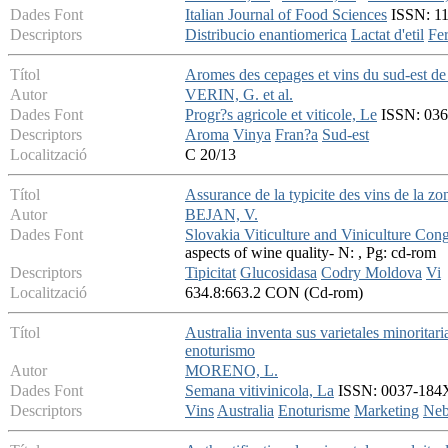
Dades Font
Italian Journal of Food Sciences
ISSN: 11
Descriptors
Distribucio enantiomerica
Lactat d'etil
Fer
Títol
Aromes des cepages et vins du sud-est de
Autor
VERIN, G. et al.
Dades Font
Progr?s agricole et viticole, Le
ISSN: 0369
Descriptors
Aroma
Vinya
Fran?a
Sud-est
Localització
C 20/13
Títol
Assurance de la typicite des vins de la z
Autor
BEJAN, V.
Dades Font
Slovakia Viticulture and Viniculture Con
aspects of wine quality- N: , Pg: cd-rom
Descriptors
Tipicitat
Glucosidasa
Codry Moldova
Vi
Localització
634.8:663.2 CON (Cd-rom)
Títol
Australia inventa sus varietales minorita
enoturismo
Autor
MORENO, L.
Dades Font
Semana vitivinicola, La
ISSN: 0037-184X 
Descriptors
Vins
Australia
Enoturisme
Marketing
Neb