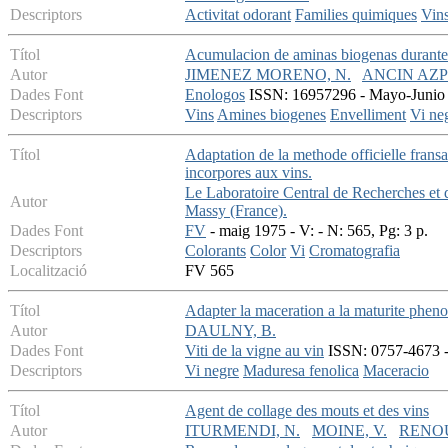
Descriptors
Activitat odorant
Families quimiques
Vin
Títol
Acumulacion de aminas biogenas durante e
Autor
JIMENEZ MORENO, N.
ANCIN AZP
Dades Font
Enologos
ISSN: 16957296 - Mayo-Junio 2
Descriptors
Vins
Amines biogenes
Envelliment
Vi ne
Títol
Adaptation de la methode officielle fransai
incorpores aux vins.
Le Laboratoire Central de Recherches et d
Autor
Massy (France).
Dades Font
FV
- maig 1975 - V: - N: 565, Pg: 3 p.
Descriptors
Colorants
Color
Vi
Cromatografia
Localització
FV 565
Títol
Adapter la maceration a la maturite phen
Autor
DAULNY, B.
Dades Font
Viti de la vigne au vin
ISSN: 0757-4673 - 
Descriptors
Vi negre
Maduresa fenolica
Maceracio
Títol
Agent de collage des mouts et des vins
Autor
ITURMENDI, N.
MOINE, V.
RENOU