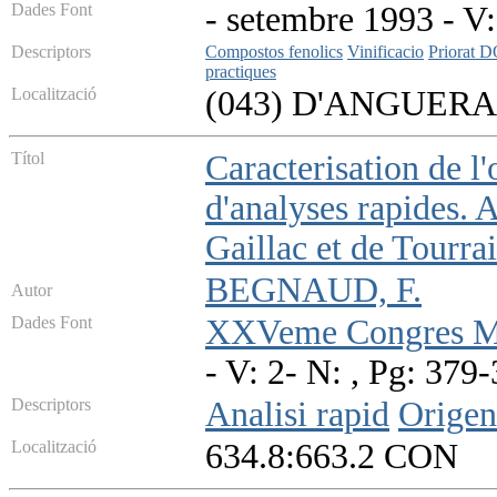
Dades Font
- setembre 1993 - V: 
Descriptors
Compostos fenolics
Vinificacio
Priorat 
practiques
Localització
(043) D'ANGUERA
Títol
Caracterisation de l
d'analyses rapides. 
Gaillac et de Tourra
BEGNAUD, F.
Autor
Dades Font
XXVeme Congres Mon
- V: 2- N: , Pg: 379
Descriptors
Analisi rapid
Origen
Localització
634.8:663.2 CON