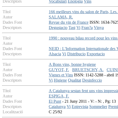
Descriptors
Vocabulari
Enologia
Vins
Títol
166 meilleurs vins du salon de Paris, Le
Autor
SALAMA, R.
Dades Font
Revue du vin de France
ISSN: 1634-7625 
Descriptors
Degustacio
Tast
Vi
Fran?a
Vinya
Títol
1990 : nouveau bilau record pour les vins 
Autor
Dades Font
NEID : L'Information Internationale des V
Descriptors
Alsacia
Vi
Distribucio
Exportacio
Títol
A Bons vins, bonne hygiene
Autor
GUYOT, F.
BRUETSCHY, A.
CUINI
Dades Font
Vignes et Vins
ISSN: 1142-5288 - abril 19
Descriptors
Vi
Higiene
Qualitat
Desinfeccio
Títol
A Catalunya sestan fent uns vins impres
Autor
ESPIGA, F.
Dades Font
El Punt
- 21 Juny 2011 - V: - N: , Pg: 13
Descriptors
Catalunya
Vi
Entrevista
Sommelier
Premi
Localització
C 25/92