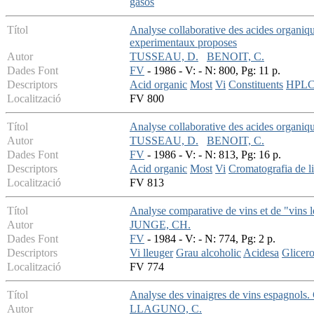
gasos
Títol
Analyse collaborative des acides organiqu
experimentaux proposes
Autor
TUSSEAU, D.
BENOIT, C.
Dades Font
FV
- 1986 - V: - N: 800, Pg: 11 p.
Descriptors
Acid organic
Most
Vi
Constituents
HPL
Localització
FV 800
Títol
Analyse collaborative des acides organiq
Autor
TUSSEAU, D.
BENOIT, C.
Dades Font
FV
- 1986 - V: - N: 813, Pg: 16 p.
Descriptors
Acid organic
Most
Vi
Cromatografia de l
Localització
FV 813
Títol
Analyse comparative de vins et de "vins l
Autor
JUNGE, CH.
Dades Font
FV
- 1984 - V: - N: 774, Pg: 2 p.
Descriptors
Vi lleuger
Grau alcoholic
Acidesa
Glicero
Localització
FV 774
Títol
Analyse des vinaigres de vins espagnols. C
Autor
LLAGUNO, C.