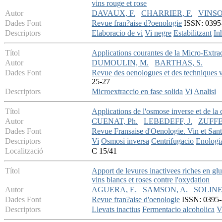
vins rouge et rose
Autor
DAVAUX, F.
CHARRIER, F.
VINSO
Dades Font
Revue fran?aise d?oenologie
ISSN: 0395-8
Descriptors
Elaboracio de vi
Vi negre
Estabilitzant
In
Títol
Applications courantes de la Micro-Extra
Autor
DUMOULIN, M.
BARTHAS, S.
Dades Font
Revue des oenologues et des techniques vi
25-27
Descriptors
Microextraccio en fase solida
Vi
Analisi
Títol
Applications de l'osmose inverse et de la 
Autor
CUENAT, Ph.
LEBEDEFF, J.
ZUFFE
Dades Font
Revue Fransaise d'Oenologie. Vin et San
Descriptors
Vi
Osmosi inversa
Centrifugacio
Enologi
Localització
C 15/41
Títol
Apport de levures inactivees riches en glu
vins blancs et roses contre l'oxydation
Autor
AGUERA, E.
SAMSON, A.
SOLINE,
Dades Font
Revue fran?aise d'oenologie
ISSN: 0395-8
Descriptors
Llevats inactius
Fermentacio alcoholica
V