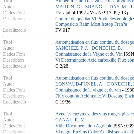
Títol
Authentification des vins et des produits d
Autor
MARTIN, G.
ZHANG, .
DAY, M.
L
Dades Font
FV
- juliol 1992 - V: - N: 917, Pg: 13 p.
Descriptors
Control de qualitat
Vi
Productes enologic
Composicio
Raim
Most
Isotop
Fran?a
Localització
FV 917
Títol
Automatisation en flux continu du dosage 
Autor
SANCHEZ, P. J.
DONECHE, B.
Dades Font
Connaissance de la Vigne et du Vin
ISSN:
Descriptors
Vi
Determinacio
Acid carboxilic
Flux con
Localització
C 2/28
Títol
Automatisation en flux continu du dosage
Autor
LONVAUD-FUNEL, A.
DONECHE, 
Dades Font
Connaissance de la vigne et du vin
- 1980
Descriptors
Flux continu
Acid malic
Vi
Dosatge
Enzi
Localització
C 19/36
Títol
Avec les enzymes, des vins rouges plus c
Autor
CANAL, R. M.
Dades Font
Viti : Documentation Agricole
ISSN: 0399
Descriptors
Vi negre
Enzims
Color
Analisi sensorial
E