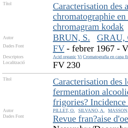
Títol
Caracterisation des 
chromatographie en 
chromagram kodak
BRUN, S.
GRAU, 
Autor
Dades Font
FV
- febrer 1967 - V
Descriptors
Acid organic
Vi
Cromatografia en capa fi
Localització
FV 230
Títol
Caracterisation des 
fermentation alcooli
frigories? Incidence
Autor
PILLET, O.
SILVANO, A.
MASSON,
Dades Font
Revue fran?aise d'o