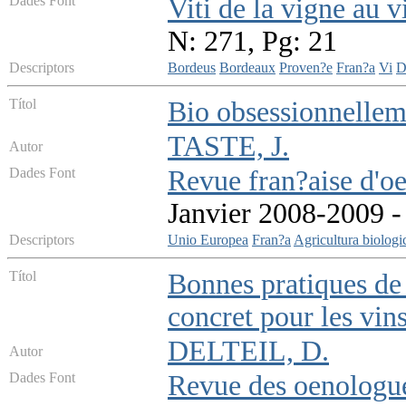
Dades Font
Viti de la vigne au v
N: 271, Pg: 21
Descriptors
Bordeus
Bordeaux
Proven?e
Fran?a
Vi
D
Títol
Bio obsessionnelleme
TASTE, J.
Autor
Dades Font
Revue fran?aise d'o
Janvier 2008-2009 - 
Descriptors
Unio Europea
Fran?a
Agricultura biologi
Títol
Bonnes pratiques de
concret pour les vin
DELTEIL, D.
Autor
Dades Font
Revue des oenologues