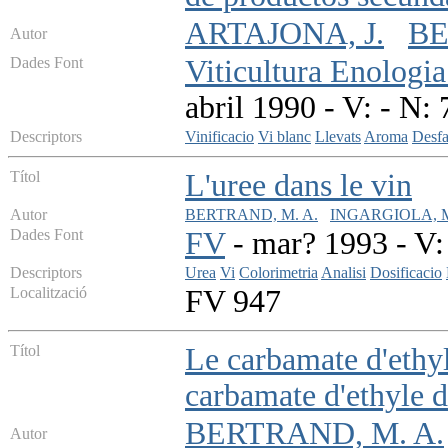
ARTAJONA, J.
BE
Autor
Dades Font
Viticultura Enologia
abril 1990 - V: - N: 
Descriptors
Vinificacio
Vi blanc
Llevats
Aroma
Desf
Títol
L'uree dans le vin
Autor
BERTRAND, M. A.
INGARGIOLA, M
Dades Font
FV
- mar? 1993 - V: 
Descriptors
Urea
Vi
Colorimetria
Analisi
Dosificacio
Localització
FV 947
Títol
Le carbamate d'ethyl
carbamate d'ethyle d
BERTRAND, M. A.
Autor