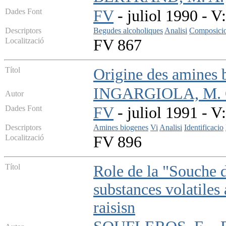
Dades Font
FV
- juliol 1990 - V:
Descriptors
Begudes alcoholiques
Analisi
Composici
Localització
FV 867
Títol
Origine des amines b
INGARGIOLA, M. 
Autor
Dades Font
FV
- juliol 1991 - V:
Descriptors
Amines biogenes
Vi
Analisi
Identificacio
Localització
FV 896
Títol
Role de la "Souche 
substances volatiles
raisisn