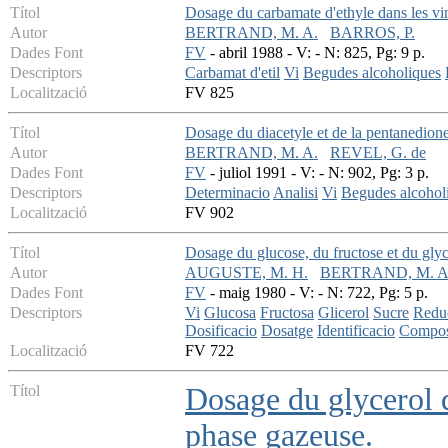
Títol
Dosage du carbamate d'ethyle dans les vin
Autor
BERTRAND, M. A.
BARROS, P.
Dades Font
FV
- abril 1988 - V: - N: 825, Pg: 9 p.
Descriptors
Carbamat d'etil
Vi
Begudes alcoholiques
Localització
FV 825
Títol
Dosage du diacetyle et de la pentanedione
Autor
BERTRAND, M. A.
REVEL, G. de
Dades Font
FV
- juliol 1991 - V: - N: 902, Pg: 3 p.
Descriptors
Determinacio
Analisi
Vi
Begudes alcohol
Localització
FV 902
Títol
Dosage du glucose, du fructose et du glyc
Autor
AUGUSTE, M. H.
BERTRAND, M. A
Dades Font
FV
- maig 1980 - V: - N: 722, Pg: 5 p.
Descriptors
Vi
Glucosa
Fructosa
Glicerol
Sucre
Redu
Dosificacio
Dosatge
Identificacio
Compos
Localització
FV 722
Títol
Dosage du glycerol 
phase gazeuse.