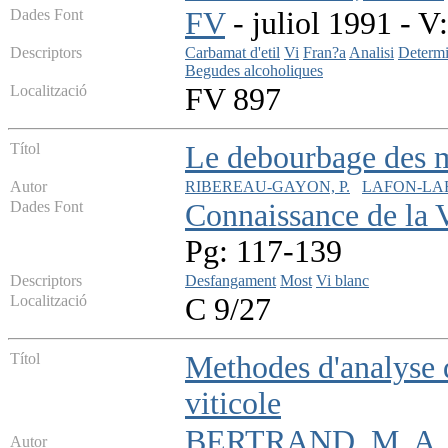
Dades Font
FV
- juliol 1991 - V:
Descriptors
Carbamat d'etil
Vi
Fran?a
Analisi
Determi
Begudes alcoholiques
Localització
FV 897
Títol
Le debourbage des 
Autor
RIBEREAU-GAYON, P.
LAFON-LA
Dades Font
Connaissance de la 
Pg: 117-139
Descriptors
Desfangament
Most
Vi blanc
Localització
C 9/27
Títol
Methodes d'analyse d
viticole
BERTRAND, M. A.
Autor