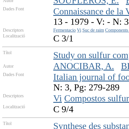
SOUFLEROS, E.
Autor
Dades Font
Connaissance de la 
13 - 1979 - V: - N: 
Descriptors
Fermentacio
Vi
Suc de raim
Components v
Localització
C 3/1
Títol
Study on sulfur comp
ANOCIBAR, A.
B
Autor
Dades Font
Italian journal of fo
N: 3, Pg: 279-289
Descriptors
Vi
Compostos sulfur
Localització
C 9/4
Títol
Synthese des substan