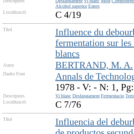
Descriptors
Desfangament
Vi blanc
Most
Components 
Alcohol superior
Esters
Localització
C 4/19
Títol
Influence du debourb
fermentation sur les 
blancs
BERTRAND, M. A.
Autor
Dades Font
Annals de Technolog
1978 - V: - N: 1, Pg
Descriptors
Vi blanc
Desfangament
Fermentacio
Temp
Localització
C 7/76
Títol
Influencia del debur
de productos secunda