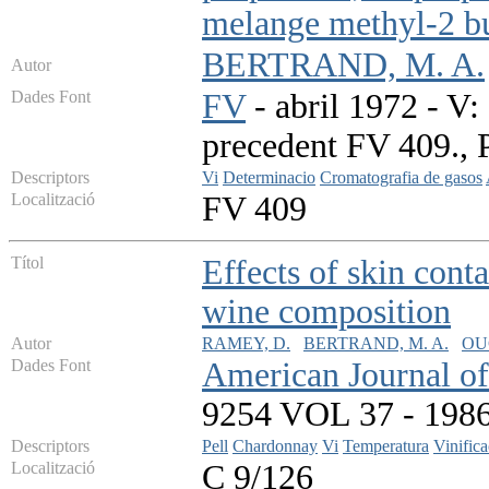
melange methyl-2 bu
BERTRAND, M. A.
Autor
Dades Font
FV
- abril 1972 - V:
precedent FV 409., P
Descriptors
Vi
Determinacio
Cromatografia de gasos
Localització
FV 409
Títol
Effects of skin con
wine composition
Autor
RAMEY, D.
BERTRAND, M. A.
OUG
Dades Font
American Journal of
9254 VOL 37 - 1986 
Descriptors
Pell
Chardonnay
Vi
Temperatura
Vinifica
Localització
C 9/126