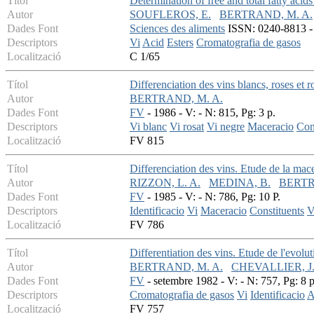
Títol
Determination of free and total fatty acid
Autor
SOUFLEROS, E.
BERTRAND, M. A.
Dades Font
Sciences des aliments
ISSN: 0240-8813 - 
Descriptors
Vi
Acid
Esters
Cromatografia de gasos
Localització
C 1/65
Títol
Differenciation des vins blancs, roses et r
Autor
BERTRAND, M. A.
Dades Font
FV
- 1986 - V: - N: 815, Pg: 3 p.
Descriptors
Vi blanc
Vi rosat
Vi negre
Maceracio
Con
Localització
FV 815
Títol
Differenciation des vins. Etude de la mac
Autor
RIZZON, L. A.
MEDINA, B.
BERTR
Dades Font
FV
- 1985 - V: - N: 786, Pg: 10 P.
Descriptors
Identificacio
Vi
Maceracio
Constituents
V
Localització
FV 786
Títol
Differentiation des vins. Etude de l'evolu
Autor
BERTRAND, M. A.
CHEVALLIER, J.
Dades Font
FV
- setembre 1982 - V: - N: 757, Pg: 8 p
Descriptors
Cromatografia de gasos
Vi
Identificacio
A
Localització
FV 757