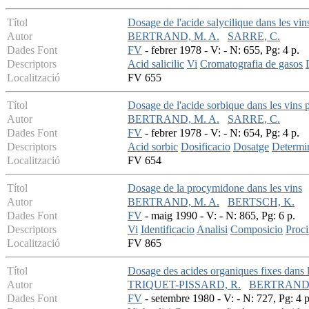
Títol
Dosage de l'acide salycilique dans les vi
Autor
BERTRAND, M. A.
SARRE, C.
Dades Font
FV
- febrer 1978 - V: - N: 655, Pg: 4 p.
Descriptors
Acid salicilic
Vi
Cromatografia de gasos
Localització
FV 655
Títol
Dosage de l'acide sorbique dans les vins
Autor
BERTRAND, M. A.
SARRE, C.
Dades Font
FV
- febrer 1978 - V: - N: 654, Pg: 4 p.
Descriptors
Acid sorbic
Dosificacio
Dosatge
Determi
Localització
FV 654
Títol
Dosage de la procymidone dans les vins
Autor
BERTRAND, M. A.
BERTSCH, K.
Dades Font
FV
- maig 1990 - V: - N: 865, Pg: 6 p.
Descriptors
Vi
Identificacio
Analisi
Composicio
Proc
Localització
FV 865
Títol
Dosage des acides organiques fixes dans 
Autor
TRIQUET-PISSARD, R.
BERTRAND,
Dades Font
FV
- setembre 1980 - V: - N: 727, Pg: 4 p