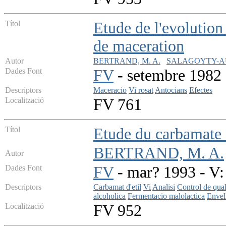
Títol
Etude de l'evolution
de maceration
Autor
BERTRAND, M. A.
SALAGOYTY-AU
Dades Font
FV
- setembre 1982 -
Descriptors
Maceracio
Vi rosat
Antocians
Efectes
Localització
FV 761
Títol
Etude du carbamate d
BERTRAND, M. A.
Autor
Dades Font
FV
- mar? 1993 - V: 
Descriptors
Carbamat d'etil
Vi
Analisi
Control de qual
alcoholica
Fermentacio malolactica
Envel
Localització
FV 952