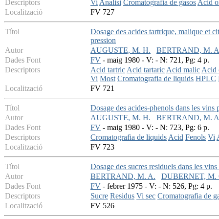
Descriptors
Vi
Analisi
Cromatografia de gasos
Acid o
Localització
FV 727
Títol
Dosage des acides tartrique, malique et ci
pression
Autor
AUGUSTE, M. H.
BERTRAND, M. A
Dades Font
FV
- maig 1980 - V: - N: 721, Pg: 4 p.
Descriptors
Acid tartric
Acid tartaric
Acid malic
Acid c
Vi
Most
Cromatografia de liquids
HPLC
Localització
FV 721
Títol
Dosage des acides-phenols dans les vins 
Autor
AUGUSTE, M. H.
BERTRAND, M. A
Dades Font
FV
- maig 1980 - V: - N: 723, Pg: 6 p.
Descriptors
Cromatografia de liquids
Acid
Fenols
Vi
Localització
FV 723
Títol
Dosage des sucres residuels dans les vin
Autor
BERTRAND, M. A.
DUBERNET, M. 
Dades Font
FV
- febrer 1975 - V: - N: 526, Pg: 4 p.
Descriptors
Sucre
Residus
Vi sec
Cromatografia de g
Localització
FV 526