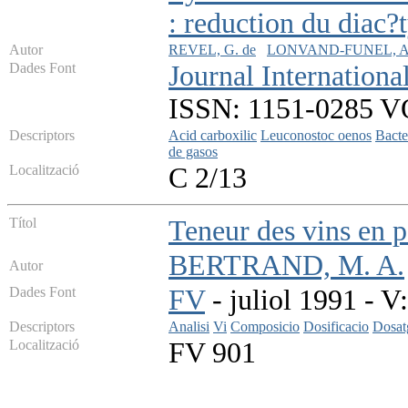
: reduction du diac?
Autor
REVEL, G. de
LONVAND-FUNEL, A
Dades Font
Journal Internationa
ISSN: 1151-0285 VOL
Descriptors
Acid carboxilic
Leuconostoc oenos
Bacte
de gasos
Localització
C 2/13
Títol
Teneur des vins en p
BERTRAND, M. A.
Autor
Dades Font
FV
- juliol 1991 - V:
Descriptors
Analisi
Vi
Composicio
Dosificacio
Dosat
Localització
FV 901