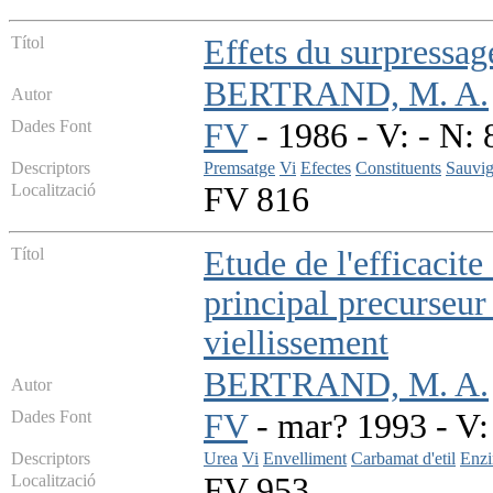
Títol
Effets du surpressag
BERTRAND, M. A.
Autor
Dades Font
FV
- 1986 - V: - N: 
Descriptors
Premsatge
Vi
Efectes
Constituents
Sauvig
Localització
FV 816
Títol
Etude de l'efficacite
principal precurseur
viellissement
BERTRAND, M. A.
Autor
Dades Font
FV
- mar? 1993 - V: 
Descriptors
Urea
Vi
Envelliment
Carbamat d'etil
Enz
Localització
FV 953