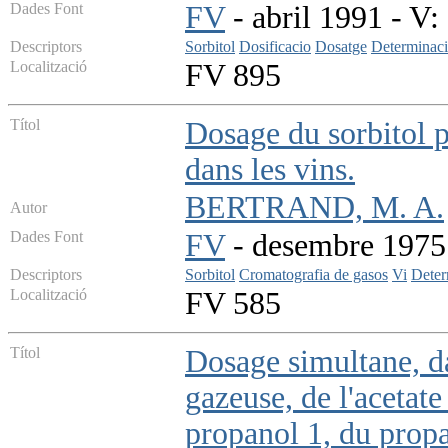
Dades Font
FV
- abril 1991 - V: 
Descriptors
Sorbitol
Dosificacio
Dosatge
Determinac
Localització
FV 895
Títol
Dosage du sorbitol 
dans les vins.
BERTRAND, M. A.
Autor
Dades Font
FV
- desembre 1975 -
Descriptors
Sorbitol
Cromatografia de gasos
Vi
Deter
Localització
FV 585
Títol
Dosage simultane, d
gazeuse, de l'acetat
propanol 1, du propa