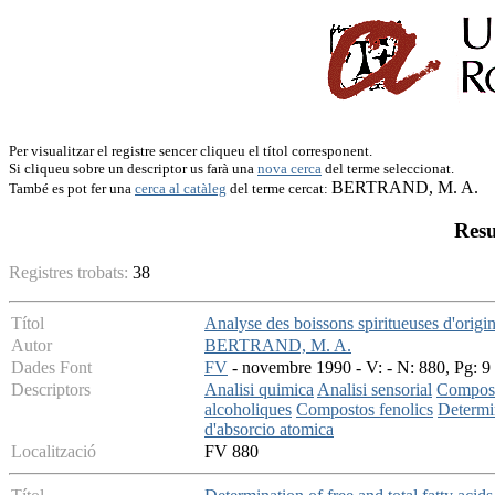
Per visualitzar el registre sencer cliqueu el títol corresponent.
Si cliqueu sobre un descriptor us farà una
nova cerca
del terme seleccionat.
BERTRAND, M. A.
També es pot fer una
cerca al catàleg
del terme cercat:
Resu
Registres trobats:
38
Títol
Analyse des boissons spiritueuses d'origin
Autor
BERTRAND, M. A.
Dades Font
FV
- novembre 1990 - V: - N: 880, Pg: 9 
Descriptors
Analisi quimica
Analisi sensorial
Compos
alcoholiques
Compostos fenolics
Determi
d'absorcio atomica
Localització
FV 880