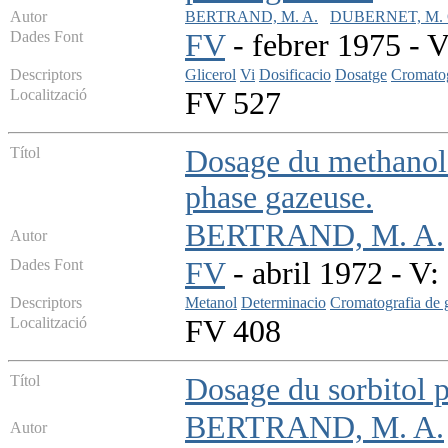
Autor
BERTRAND, M. A.
DUBERNET, M. 
Dades Font
FV
- febrer 1975 - V
Descriptors
Glicerol
Vi
Dosificacio
Dosatge
Cromatog
Localització
FV 527
Títol
Dosage du methanol 
phase gazeuse.
BERTRAND, M. A.
Autor
Dades Font
FV
- abril 1972 - V: 
Descriptors
Metanol
Determinacio
Cromatografia de 
Localització
FV 408
Títol
Dosage du sorbitol
BERTRAND, M. A.
Autor