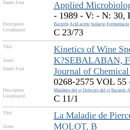
Dades Font
Applied Microbiolo
- 1989 - V: - N: 30,
Descriptors
Bacteris
Acid acetic
Isolacio
Fermentacio
Localització
C 23/73
Títol
Kinetics of Wine Sp
K?SEBALABAN, F
Autor
Dades Font
Journal of Chemica
0268-2575 VOL 55 - 
Descriptors
Malalties del vi
Defectes del vi
Bacteris
A
Localització
C 11/1
Títol
La Maladie de Pierce
MOLOT, B
Autor