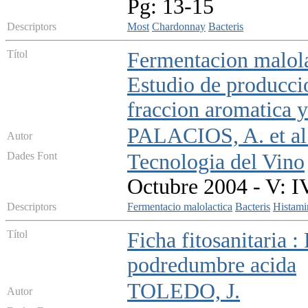
Pg: 13-15
Descriptors
Most
Chardonnay
Bacteris
Títol
Fermentacion malolac
Estudio de produccio
fraccion aromatica y
PALACIOS, A. et al
Autor
Dades Font
Tecnologia del Vino
Octubre 2004 - V: I
Descriptors
Fermentacio malolactica
Bacteris
Histami
Títol
Ficha fitosanitaria 
podredumbre acida
TOLEDO, J.
Autor