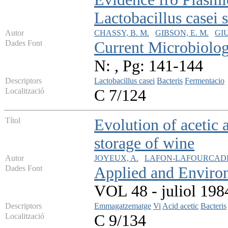
Lactobacillus casei 
Autor
CHASSY, B. M.
GIBSON, E. M.
GIU
Dades Font
Current Microbiolo
N: , Pg: 141-144
Descriptors
Lactobacillus casei
Bacteris
Fermentacio
Localització
C 7/124
Títol
Evolution of acetic 
storage of wine
Autor
JOYEUX, A.
LAFON-LAFOURCADE,
Dades Font
Applied and Enviro
VOL 48 - juliol 1984
Descriptors
Emmagatzematge
Vi
Acid acetic
Bacteris
Localització
C 9/134