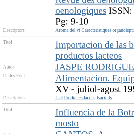
oenologiques
ISSN: 0
Pg: 9-10
Descriptors
Aroma del vi
Caracteristiques organolept
Títol
Importacion de las ba
productos lacteos
JASPE RODRIGUEZ
Autor
Dades Font
Alimentacion. Equip
XV - juliol-agost 19
Descriptors
Llet
Productes lactics
Bacteris
Títol
Influencia de la Bot
mosto