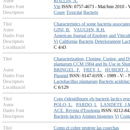
Autor
ROLLIN, A.
Dades Font
Viti
ISSN: 0757-4673 - Mai/Juin 2010 - V
Descriptors
Coure
Toxicitat
Bacteris
Títol
Characteristics of some bacteria associate
Autor
GINI, B.
VAUGHN, R.H.
Dades Font
American Journal of Enology and Viticul
Descriptors
Vi
California
Bacteris
Deteriorament
Lact
Localització
C 4/43
Títol
Characterization, Cloning, Curing, and Di
plantarum CCM 1904 and Its Use in Shutt
Autor
BRINGEL, F.
FREY, L.
HUBERT, J. 
Dades Font
Plasmid
ISSN: 0147-619X - 1989 - V: - N
Descriptors
Lactobacillus plantarum
Bacteris acidolac
Localització
C 6/129
Títol
Com s'identifiquen els bacteris lactics r
Autor
POLO, L.
PARDO, I.
LANDETE, J.
Dades Font
ACE. Revista d'Enologia
ISSN: 0212-842X
Descriptors
Bacteris lactics
Amines biogenes
Vi
Cont
Títol
Como el cobre protege las cosechas