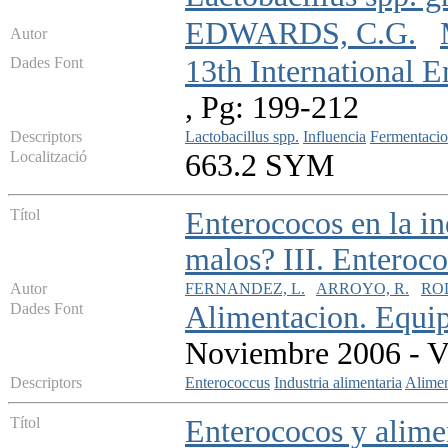
EDWARDS, C.G.
Autor
Dades Font
13th International
, Pg: 199-212
Descriptors
Lactobacillus spp.
Influencia
Fermentacio
Localització
663.2 SYM
Títol
Enterococos en la in
malos? III. Enteroc
Autor
FERNANDEZ, L.
ARROYO, R.
ROD
Dades Font
Alimentacion. Equip
Noviembre 2006 - V
Descriptors
Enterococcus
Industria alimentaria
Alimen
Títol
Enterococos y alimen