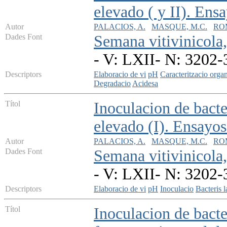
elevado ( y II). Ens
Autor
PALACIOS, A.
MASQUE, M.C.
ROM
Dades Font
Semana vitivinicola
- V: LXII- N: 3202-
Descriptors
Elaboracio de vi
pH
Caracteritzacio orga
Degradacio
Acidesa
Títol
Inoculacion de bact
elevado (I). Ensayo
Autor
PALACIOS, A.
MASQUE, M.C.
ROM
Dades Font
Semana vitivinicola
- V: LXII- N: 3202-
Descriptors
Elaboracio de vi
pH
Inoculacio
Bacteris l
Títol
Inoculacion de bacte