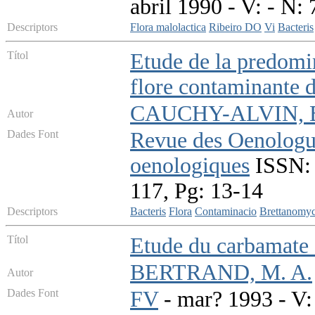
abril 1990 - V: - N: 
Descriptors
Flora malolactica
Ribeiro DO
Vi
Bacteris
Títol
Etude de la predomin
flore contaminante 
CAUCHY-ALVIN, 
Autor
Dades Font
Revue des Oenologues
oenologiques
ISSN: 
117, Pg: 13-14
Descriptors
Bacteris
Flora
Contaminacio
Brettanomy
Títol
Etude du carbamate d
BERTRAND, M. A.
Autor
Dades Font
FV
- mar? 1993 - V: 