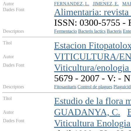
Autor
FERNANDEZ, L.
JIMENEZ, E.
MAR
Dades Font
Alimentaria: revista
ISSN: 0300-5755 - F
Descriptors
Fermentacio
Bacteris lactics
Bacteris
Ent
Títol
Estacion Fitopatolox
VITICULTURA/E
Autor
Dades Font
Viticultura/enologia 
5679 - 2007 - V: - N
Descriptors
Fitosanitaris
Control de plagues
Plaguicid
Títol
Estudio de la flora 
GUADANYA, C.
Autor
Dades Font
Viticultura Enologia