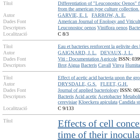
Títol
Differentiation of "Leuconostoc Oenos" fr
from the american type culture collection.
Autor
GARVIE, E. I.
FARROW, A. E.
Dades Font
American Journal of Enology and Viticul
Descriptors
Leuconostoc oenos
Viniflora oenos
Bacte
Localització
C 8/3
Títol
Eau et bacteries renforcent la gelivite de
Autor
GAIGNARD, J. L.
DEVAUX, J. L.
Dades Font
Viti : Documentation Agricole
ISSN: 0399
Descriptors
Brot
Aigua
Bacteris
Cavall
Vinya
Humita
Títol
Effect of acetic acid bacteria upon the g
Autor
DRYSDALE, G.S.
FLEET, G.H.
Dades Font
Journal of applied bacteriology
ISSN: 0021
Descriptors
Bacteris
Acid acetic
Acetobacter
Metabol
cerevisiae
Kloeckera apiculata
Candida st
Localització
C 9/133
Títol
Effects of cell conce
time of their inocul