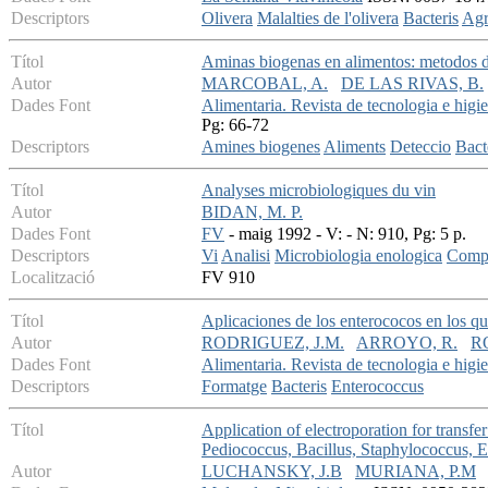
Descriptors
Olivera
Malalties de l'olivera
Bacteris
Agr
Títol
Aminas biogenas en alimentos: metodos de
Autor
MARCOBAL, A.
DE LAS RIVAS, B.
Dades Font
Alimentaria. Revista de tecnologia e higi
Pg: 66-72
Descriptors
Amines biogenes
Aliments
Deteccio
Bact
Títol
Analyses microbiologiques du vin
Autor
BIDAN, M. P.
Dades Font
FV
- maig 1992 - V: - N: 910, Pg: 5 p.
Descriptors
Vi
Analisi
Microbiologia enologica
Compo
Localització
FV 910
Títol
Aplicaciones de los enterococos en los q
Autor
RODRIGUEZ, J.M.
ARROYO, R.
R
Dades Font
Alimentaria. Revista de tecnologia e higi
Descriptors
Formatge
Bacteris
Enterococcus
Títol
Application of electroporation for transf
Pediococcus, Bacillus, Staphylococcus, 
Autor
LUCHANSKY, J.B
MURIANA, P.M