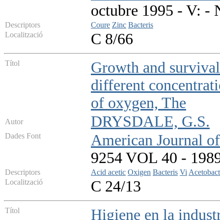
octubre 1995 - V: -
Descriptors
Coure
Zinc
Bacteris
Localització
C 8/66
Títol
Growth and survival 
different concentrati
of oxygen, The
DRYSDALE, G.S.
Autor
Dades Font
American Journal of
9254 VOL 40 - 1989 
Descriptors
Acid acetic
Oxigen
Bacteris
Vi
Acetobact
Localització
C 24/13
Títol
Higiene en la indust