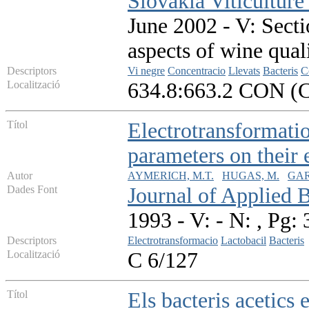
Slovakia Viticultur
June 2002 - V: Secti
aspects of wine qual
Descriptors
Vi negre
Concentracio
Llevats
Bacteris
C
Localització
634.8:663.2 CON (
Títol
Electrotransformatio
parameters on their 
Autor
AYMERICH, M.T.
HUGAS, M.
GAR
Dades Font
Journal of Applied 
1993 - V: - N: , Pg:
Descriptors
Electrotransformacio
Lactobacil
Bacteris
Localització
C 6/127
Títol
Els bacteris acetics 