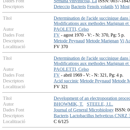
Dades Font
Semana vitivinicola, La
ISSN: 0037-184X 
Descriptors
Deteccio
Bacteris
Fenols volatils
Vi
Most
Títol
Determination de l'acide succinique dans l
Modifications aux methodes Marignan et
Autor
PAOLETTI, Celso
Dades Font
FV
- agost 1970 - V: - N: 370, Pg: 5 p.
Descriptors
Metode Peynaud
Metode Marignan
Vi
Ac
Localització
FV 370
Títol
Determination de l'acide succinique dans le
Modifications aux methodes Marignan et
Autor
PAOLETTI, Celso
Dades Font
FV
- abril 1969 - V: - N: 321, Pg: 4 p.
Descriptors
Acid succinic
Metode Peynaud
Metode M
Localització
FV 321
Títol
Development of an electroporation proced
Autor
BHOWMIK, T.
STEELE, J.L.
Dades Font
Journal of General Microbiology
ISSN: 00
Descriptors
Bacteris
Lactobacillus helveticus CNRZ 
Localització
C 6/125