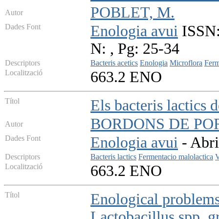
POBLET, M.
Autor
Dades Font
Enologia avui
ISSN:
N: , Pg: 25-34
Descriptors
Bacteris acetics
Enologia
Microflora
Ferm
Localització
663.2 ENO
Títol
Els bacteris lactics 
BORDONS DE POR
Autor
Dades Font
Enologia avui
- Abri
Descriptors
Bacteris lactics
Fermentacio malolactica
V
Localització
663.2 ENO
Títol
Enological problems
Lactobacillus spp. 