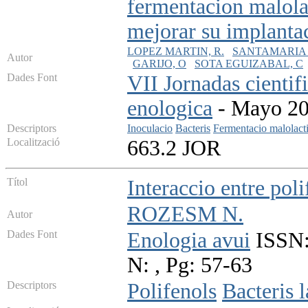
fermentacion malolac
mejorar su implanta
LOPEZ MARTIN, R.
SANTAMARIA 
Autor
GARIJO, O
SOTA EGUIZABAL, C
Dades Font
VII Jornadas cientif
enologica
- Mayo 200
Descriptors
Inoculacio
Bacteris
Fermentacio malolact
Localització
663.2 JOR
Títol
Interaccio entre polif
ROZESM N.
Autor
Dades Font
Enologia avui
ISSN:
N: , Pg: 57-63
Descriptors
Polifenols
Bacteris l