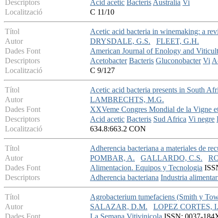
Descriptors
Acid acetic
Bacteris
Australia
Vi
Localització
C 11/10
Títol
Acetic acid bacteria in winemaking: a re
Autor
DRYSDALE, G.S.
FLEET, G.H.
Dades Font
American Journal of Enology and Viticul
Descriptors
Acetobacter
Bacteris
Gluconobacter
Vi
Ac
Localització
C 9/127
Títol
Acetic acid bacteria presents in South Afr
Autor
LAMBRECHTS, M.G.
Dades Font
XXVeme Congres Mondial de la Vigne et
Descriptors
Acid acetic
Bacteris
Sud Africa
Vi negre
Localització
634.8:663.2 CON
Títol
Adherencia bacteriana a materiales de recu
Autor
POMBAR, A.
GALLARDO, C.S.
RO
Dades Font
Alimentacion. Equipos y Tecnologia
ISSN
Descriptors
Adherencia bacteriana
Industria alimentar
Títol
Agrobacterium tumefaciens (Smith y To
Autor
SALAZAR, D.M.
LOPEZ CORTES, I
Dades Font
La Semana Vitivinicola
ISSN: 0037-184X 