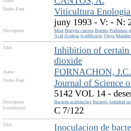
CANTOS, A.
Autor
Dades Font
Viticultura Enologia
juny 1993 - V: - N: 
Descriptors
Most
Botrytis cinerea
Botritis
Podridura g
Acid
Acidesa
Acidificacio
Vinya
Malaltie
Títol
Inhibition of certain
dioxide
FORNACHON, J.C
Autor
Dades Font
Journal of Science 
5142 VOL 14 - desem
Descriptors
Bacteris acidolactics
Bacteris
Anhidrid su
Localització
C 7/122
Títol
Inoculacion de bact