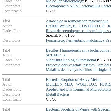
Dades Font
Molecular Microbiology
ISSN: 0950-382X
Descriptors
Electroporacio
ADN
Lactobacillus
Lacto
Localització
C 7/9
Títol
Au-dela de la fermentation malolactique
Autor
BARTOWSKY, E.
COSTELLO, P.
K
Dades Font
Revue des oenologues et des techniques vi
Special, Pg: 61-65
Descriptors
Fermantacio
Fermentacio malolactica
Vi 
Títol
Bacillus Thuringiensis en la lucha contra l
Autor
SCHMID, A
Dades Font
Viticultura Enologia Profesional
ISSN: 113
Descriptors
Proteccio dels vegetals
Insectes
Corc del 
Malalties de la vinya
Bacillus thuringiensi
Títol
Bacterial Sorption of Heavy Metals
Autor
MULLEN, M.D.
WOLF, D.C.
FERRI
Dades Font
Applied and Environmental Microbiolog
Descriptors
Metall
Bacteris
Localització
C 8/63
Títol
Bacterial Spoilage of Wines with Special 