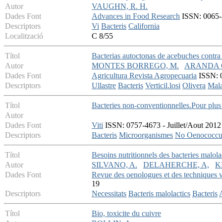
Autor
VAUGHN, R. H.
Dades Font
Advances in Food Research
ISSN: 0065-2
Descriptors
Vi
Bacteris
California
Localització
C 8/55
Títol
Bacterias autoctonas de acebuches contra l
Autor
MONTES BORREGO, M.
ARANDA 
Dades Font
Agricultura Revista Agropecuaria
ISSN: 0
Descriptors
Ullastre
Bacteris
Verticil.losi
Olivera
Mala
Títol
Bacteries non-conventionnelles.Pour plus d
Autor
Dades Font
Viti
ISSN: 0757-4673 - Juillet/Aout 2012 
Descriptors
Bacteris
Microorganismes
No Oenococcu
Títol
Besoins nutritionnels des bacteries malola
Autor
SILVANO, A.
DELAHERCHE, A,
K
Dades Font
Revue des oenologues et des techniques vi
19
Descriptors
Necessitats
Bacteris malolactics
Bacteris
Títol
Bio, toxicite du cuivre