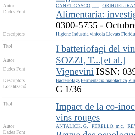
Autor
CANET GASCO, J.J.
ORIHUEL IRAN
Dades Font
Alimentaria: investi
0300-5755 - Octubre
Descriptors
Higiene
Industria vinicola
Llevats
Floridu
Títol
I batteriofagi del vi
SOZZI, T...[et al.]
Autor
Dades Font
Vignevini
ISSN: 0390
Descriptors
Bacteriofags
Fermentacio malolactica
Vir
Localització
C 1/36
Títol
Impact de la co-inoc
vins rouges
Autor
ANTALICK, G.
PERELLO, m.c.
RE
Dades Font
Revue des oenologues