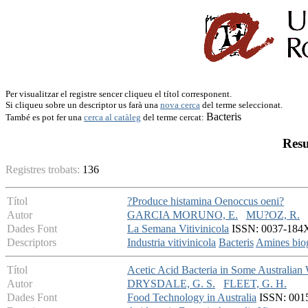
Per visualitzar el registre sencer cliqueu el títol corresponent.
Si cliqueu sobre un descriptor us farà una
nova cerca
del terme seleccionat.
Bacteris
També es pot fer una
cerca al catàleg
del terme cercat:
Resu
Registres trobats:
136
Títol
?Produce histamina Oenoccus oeni?
Autor
GARCIA MORUNO, E.
MU?OZ, R.
Dades Font
La Semana Vitivinicola
ISSN: 0037-184X 
Descriptors
Industria vitivinicola
Bacteris
Amines bio
Títol
Acetic Acid Bacteria in Some Australian
Autor
DRYSDALE, G. S.
FLEET, G. H.
Dades Font
Food Technology in Australia
ISSN: 0015