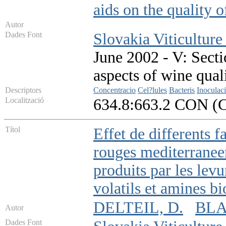
aids on the quality 
Autor
Dades Font
Slovakia Viticultur
June 2002 - V: Secti
aspects of wine qual
Descriptors
Concentracio
Cel?lules
Bacteris
Inoculac
Localització
634.8:663.2 CON (
Títol
Effet de differents f
rouges mediterranee
produits par les levu
volatils et amines b
DELTEIL, D.
BLA
Autor
Dades Font