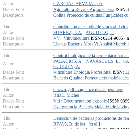
Autor
GARCIA CARVAJAL, D.
Dades Font
Agricultura Revista Agropecuaria
ISSN: 0
Descriptors
Collita
Proteccio de cultius
Fungicides cu
Títol
Contribucion al estudio de vinos ahilados
Autor
SUAREZ, J. A.
AGUDELO, J.
Dades Font
VV : Vitivinicultura
ISSN: 0214-9605 - ma
Descriptors
Llevats
Bacteris
Most
Vi
Analisi
Microbio
Títol
Control biologico de la fermentacion malo
PALACIOS, A.
NAVASCUES, E.
SA
Autor
O.JULIEN, A.
Dades Font
Viticultura Enologia Profesional
ISSN: 11
Descriptors
Bacteris
Qualitat
Fermentacio malolactica
Títol
Crown-gall : vigilance des la pepiniere
Autor
RIDE, Michel
Dades Font
Viti : Documentation agricole
ISSN: 0399-
Descriptors
Excrescencia
Bacteris
Malalties de la vin
Títol
Deteccion de bacterias productoras de fen
Autor
RIVAS, B. de las
[et al.]