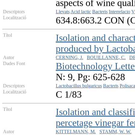
aspects of wine qual
Descriptors
Llevats
Acid lactic
Bacteris
Interrelacio
V
Localització
634.8:663.2 CON (
Títol
Isolation and charac
produced by Lactoba
Autor
CERNING, J.
BOUILLANNE, C.
DE
Dades Font
Biotechnology Lette
N: 9, Pg: 625-628
Descriptors
Lactobacillus bulgaricus
Bacteris
Polisaca
Localització
C 1/83
Títol
Isolation and classif
percetage vinegar f
Autor
KITTELMANN, M.
STAMM, W. W.