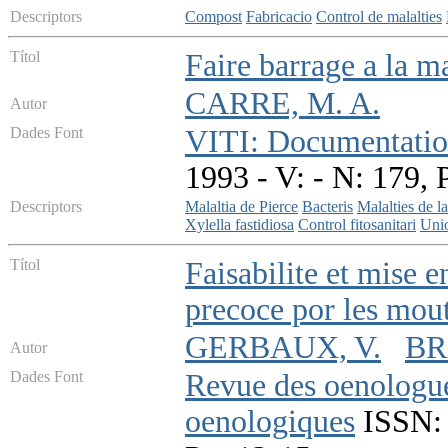
Descriptors
Compost
Fabricacio
Control de malalties
Títol
Faire barrage a la m
CARRE, M. A.
Autor
Dades Font
VITI: Documentatio
1993 - V: - N: 179, 
Descriptors
Malaltia de Pierce
Bacteris
Malalties de l
Xylella fastidiosa
Control fitosanitari
Uni
Títol
Faisabilite et mise 
precoce por les mou
GERBAUX, V.
BR
Autor
Dades Font
Revue des oenologues
oenologiques
ISSN: 0