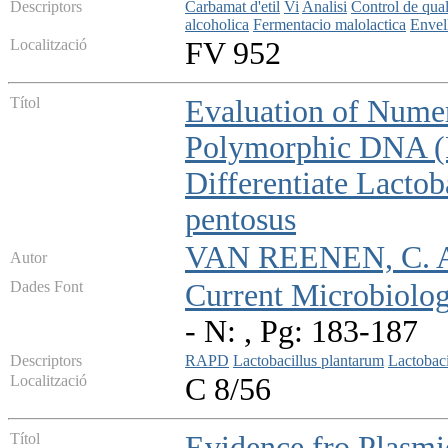
Descriptors
Carbamat d'etil
Vi
Analisi
Control de qual
alcoholica
Fermentacio malolactica
Envel
Localització
FV 952
Títol
Evaluation of Nume
Polymorphic DNA (
Differentiate Lactob
pentosus
VAN REENEN, C. 
Autor
Dades Font
Current Microbiolo
- N: , Pg: 183-187
Descriptors
RAPD
Lactobacillus plantarum
Lactobaci
Localització
C 8/56
Títol
Evidence fro Plasmi