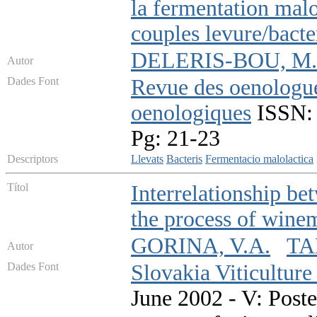
la fermentation malo
couples levure/bacte
DELERIS-BOU, M.
Autor
Dades Font
Revue des oenologues
oenologiques
ISSN: 
Pg: 21-23
Descriptors
Llevats
Bacteris
Fermentacio malolactica
Títol
Interrelationship bet
the process of wine
GORINA, V.A.
TA
Autor
Dades Font
Slovakia Viticultur
June 2002 - V: Poste