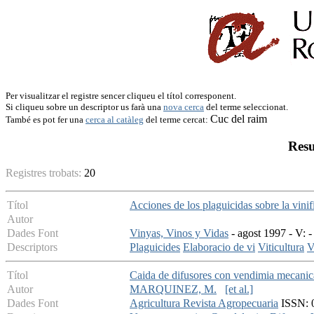
Per visualitzar el registre sencer cliqueu el títol corresponent.
Si cliqueu sobre un descriptor us farà una
nova cerca
del terme seleccionat.
Cuc del raim
També es pot fer una
cerca al catàleg
del terme cercat:
Resu
Registres trobats:
20
Títol
Acciones de los plaguicidas sobre la vinif
Autor
Dades Font
Vinyas, Vinos y Vidas
- agost 1997 - V: -
Descriptors
Plaguicides
Elaboracio de vi
Viticultura
V
Títol
Caida de difusores con vendimia mecanica 
Autor
MARQUINEZ, M.
[et al.]
Dades Font
Agricultura Revista Agropecuaria
ISSN: 0