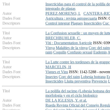
Títol
Insecticidas para el control de la polilla
integrado de plagas
Autor
PEREZ-MORENO, I.
CANTERA-RIOJ
Dades Font
Agricultura : revista agropecuaria
ISSN: 0
Descriptors
Control integrat
Plagues
Insecticides
Cuc 
Títol
La Confusion sexuelle : un moyen de lutte
Autor
BRECHBUHLER, C.
Dades Font
Viti : Documentation Agricole
ISSN: 0399-
Descriptors
Vinya
Malalties de la vinya
Corc del raim
raim
Coquilis
Confusio sexual
Eudemis
A
Títol
La Lutte contre les tordeuses de la grappe 
Autor
MARCELIN, H
Dades Font
Vignes et Vins
ISSN: 1142-5288 - novembr
Descriptors
Insectes
Corc del raim
Lobesia botrana
E
Insecticides
Lluita preventiva
Prevencio
L
Títol
La polilla del racimo (Lobesia botrana den
morfologia y en el ciclo biologico
Autor
DE LA IGLESIA, Y. et al.
Dades Font
Rueda Revista Oficial del Consejo Regu