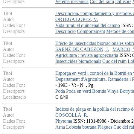
Descriptors
Verema mecanica
Cuc del raim
Difusors
Títol
Descripcion, comportamiento y metodos de
Autor
ORTEGA LOPEZ, V.
Dades Font
Vida rural: el quincenal del campo
ISSN: 
Descriptors
Descripcio
Comportament
Metode de con
Títol
Efecto de insecticidas biorracionales sobr
Autor
SAENZ DE CABEZON, J.
MARCO, 
Dades Font
Agricultura : revista agropecuaria
ISSN: 0
Descriptors
Insecticides bioracionals
Cuc del raim
Lob
Títol
Esporga en verd i control de la Botriti en
Autor
Departament d'Agricultura, Ramaderia i P
Dades Font
- 1993 - V: - N: , Pg:
Descriptors
Poda
Poda en verd
Botritis
Vinya
Botryti
Localització
C 6/49
Títol
Indices de plaga en la polilla del racimo d
Autor
COSCOLLA, R.
Dades Font
Phytoma
ISSN: 1131-8988 - Diciembre 20
Descriptors
Arna
Lobesia botrana
Plagues
Cuc del ra