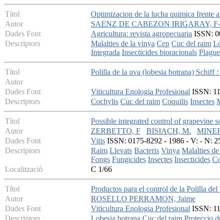
Títol
Optimizacion de la lucha quimica frente a 
Autor
SAENZ DE CABEZON IRIGARAY, F-
Dades Font
Agricultura: revista agropecuaria
ISSN: 00
Descriptors
Malalties de la vinya
Cep
Cuc del raim
Lo
Integrada
Insecticides bioracionals
Plague
Títol
Polilla de la uva (lobesia botrana) Schiff : 
Autor
Dades Font
Viticultura Enologia Profesional
ISSN: 113
Descriptors
Cochylis
Cuc del raim
Coquilis
Insectes
M
Títol
Possible integrated control of grapevine s
Autor
ZERBETTO, F
BISIACH, M.
MINER
Dades Font
Vitis
ISSN: 0175-8292 - 1986 - V: - N: 2
Descriptors
Raim
Llevats
Bacteris
Vinya
Malalties de
Fongs
Fungicides
Insectes
Insecticides
Co
Localització
C 1/66
Títol
Productos para el control de la Polilla d
Autor
ROSELLO PERRAMON, Jaime
Dades Font
Viticultura Enologia Profesional
ISSN: 113
Descriptors
Lobesia botrana
Cuc del raim
Proteccio d