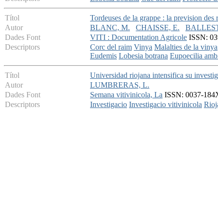
Títol
Tordeuses de la grappe : la prevision des 
Autor
BLANC, M.
CHAISSE, E.
BALLEST
Dades Font
VITI : Documentation Agricole
ISSN: 039
Descriptors
Corc del raim
Vinya
Malalties de la vinya
Eudemis
Lobesia botrana
Eupoecilia amb
Títol
Universidad riojana intensifica su investi
Autor
LUMBRERAS, L.
Dades Font
Semana vitivinicola, La
ISSN: 0037-184X 
Descriptors
Investigacio
Investigacio vitivinicola
Rioj