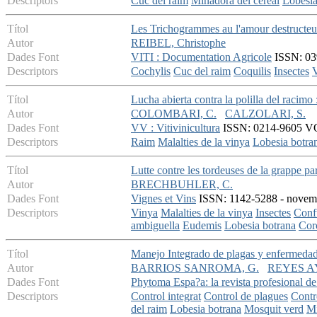
Descriptors
Cuc del raim
Minadora del cereal
Lobesia
Títol
Les Trichogrammes au l'amour destructeu
Autor
REIBEL, Christophe
Dades Font
VITI : Documentation Agricole
ISSN: 039
Descriptors
Cochylis
Cuc del raim
Coquilis
Insectes
Títol
Lucha abierta contra la polilla del racimo
Autor
COLOMBARI, C.
CALZOLARI, S.
Dades Font
VV : Vitivinicultura
ISSN: 0214-9605 VOL
Descriptors
Raim
Malalties de la vinya
Lobesia botra
Títol
Lutte contre les tordeuses de la grappe pa
Autor
BRECHBUHLER, C.
Dades Font
Vignes et Vins
ISSN: 1142-5288 - novembr
Descriptors
Vinya
Malalties de la vinya
Insectes
Conf
ambiguella
Eudemis
Lobesia botrana
Cor
Títol
Manejo Integrado de plagas y enfermedad
Autor
BARRIOS SANROMA, G.
REYES AY
Dades Font
Phytoma Espa?a: la revista profesional de
Descriptors
Control integrat
Control de plagues
Contr
del raim
Lobesia botrana
Mosquit verd
Mi