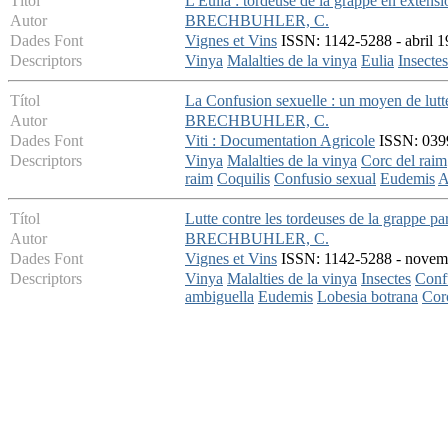
Títol
L'Eulia : tordeuse de la grappe en extensi
Autor
BRECHBUHLER, C.
Dades Font
Vignes et Vins
ISSN: 1142-5288 - abril 19
Descriptors
Vinya
Malalties de la vinya
Eulia
Insectes
Títol
La Confusion sexuelle : un moyen de lutte
Autor
BRECHBUHLER, C.
Dades Font
Viti : Documentation Agricole
ISSN: 0399-
Descriptors
Vinya
Malalties de la vinya
Corc del raim
raim
Coquilis
Confusio sexual
Eudemis
A
Títol
Lutte contre les tordeuses de la grappe pa
Autor
BRECHBUHLER, C.
Dades Font
Vignes et Vins
ISSN: 1142-5288 - novembr
Descriptors
Vinya
Malalties de la vinya
Insectes
Conf
ambiguella
Eudemis
Lobesia botrana
Cor