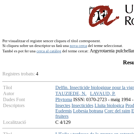
Per visualitzar el registre sencer cliqueu el títol corresponent.
Si cliqueu sobre un descriptor us farà una
nova cerca
del terme seleccionat.
Argyrotaenia pulchella
També es pot fer una
cerca al catàleg
del terme cercat:
Resu
Registres trobats:
4
Títol
Delfin. Insecticide biologique pour la vign
Autor
TAUZIEDE, N.
LAVAUD, P.
Dades Font
Phytoma
ISSN: 0370-2723 - maig 1994 - 
Descriptors
Insectes
Insecticides
Lluita biologica
Prod
Eudemis
Lobesia botrana
Corc del raim
E
fruiters
Localització
C 4/129