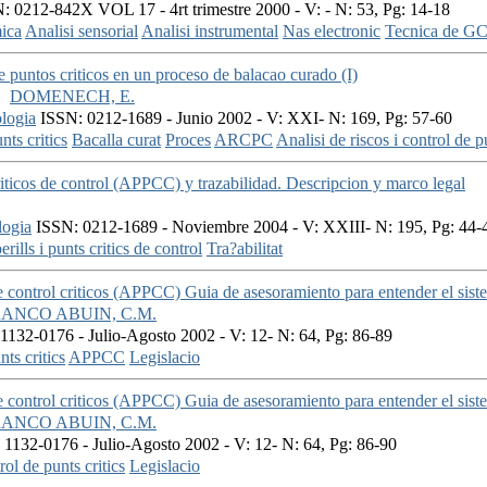
 0212-842X VOL 17 - 4rt trimestre 2000 - V: - N: 53, Pg: 14-18
mica
Analisi sensorial
Analisi instrumental
Nas electronic
Tecnica de G
de puntos criticos en un proceso de balacao curado (I)
DOMENECH, E.
logia
ISSN: 0212-1689 - Junio 2002 - V: XXI- N: 169, Pg: 57-60
nts critics
Bacalla curat
Proces
ARCPC
Analisi de riscos i control de pu
riticos de control (APPCC) y trazabilidad. Descripcion y marco legal
logia
ISSN: 0212-1689 - Noviembre 2004 - V: XXIII- N: 195, Pg: 44-
erills i punts critics de control
Tra?abilitat
de control criticos (APPCC) Guia de asesoramiento para entender el sist
ANCO ABUIN, C.M.
132-0176 - Julio-Agosto 2002 - V: 12- N: 64, Pg: 86-89
nts critics
APPCC
Legislacio
de control criticos (APPCC) Guia de asesoramiento para entender el sist
ANCO ABUIN, C.M.
1132-0176 - Julio-Agosto 2002 - V: 12- N: 64, Pg: 86-90
rol de punts critics
Legislacio