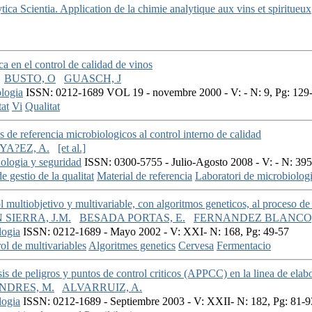
ca Scientia. Application de la chimie analytique aux vins et spiritueux
ca en el control de calidad de vinos
BUSTO, O
GUASCH, J
logia
ISSN: 0212-1689 VOL 19 - novembre 2000 - V: - N: 9, Pg: 129
tat
Vi
Qualitat
 de referencia microbiologicos al control interno de calidad
YA?EZ, A.
[et al.]
nologia y seguridad
ISSN: 0300-5755 - Julio-Agosto 2008 - V: - N: 395
e gestio de la qualitat
Material de referencia
Laboratori de microbiolog
l multiobjetivo y multivariable, con algoritmos geneticos, al proceso de
 SIERRA, J.M.
BESADA PORTAS, E.
FERNANDEZ BLANCO,
logia
ISSN: 0212-1689 - Mayo 2002 - V: XXI- N: 168, Pg: 49-57
ol de multivariables
Algoritmes genetics
Cervesa
Fermentacio
sis de peligros y puntos de control criticos (APPCC) en la linea de ela
NDRES, M.
ALVARRUIZ, A.
logia
ISSN: 0212-1689 - Septiembre 2003 - V: XXII- N: 182, Pg: 81-9