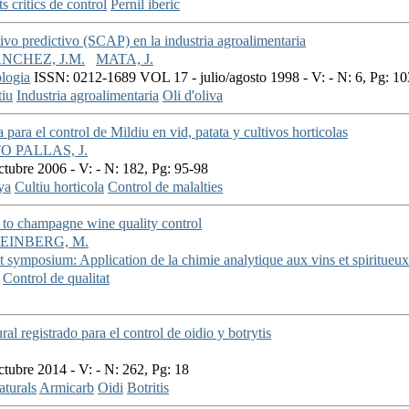
ts critics de control
Pernil iberic
ivo predictivo (SCAP) en la industria agroalimentaria
NCHEZ, J.M.
MATA, J.
logia
ISSN: 0212-1689 VOL 17 - julio/agosto 1998 - V: - N: 6, Pg: 1
tiu
Industria agroalimentaria
Oli d'oliva
para el control de Mildiu en vid, patata y cultivos horticolas
O PALLAS, J.
ubre 2006 - V: - N: 182, Pg: 95-98
ya
Cultiu horticola
Control de malalties
s to champagne wine quality control
EINBERG, M.
st symposium: Application de la chimie analytique aux vins et spiritueux
Control de qualitat
l registrado para el control de oidio y botrytis
ubre 2014 - V: - N: 262, Pg: 18
aturals
Armicarb
Oidi
Botritis