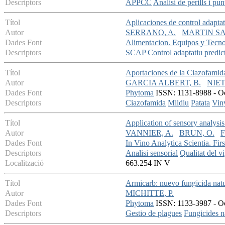
Descriptors
APPCC
Analisi de perills i pun
Títol
Aplicaciones de control adaptat
Autor
SERRANO, A.
MARTIN SA
Dades Font
Alimentacion. Equipos y Tecno
Descriptors
SCAP
Control adaptatiu predic
Títol
Aportaciones de la Ciazofamida 
Autor
GARCIA ALBERT, B.
NIET
Dades Font
Phytoma
ISSN: 1131-8988 - Oct
Descriptors
Ciazofamida
Mildiu
Patata
Vin
Títol
Application of sensory analysi
Autor
VANNIER, A.
BRUN, O.
F
Dades Font
In Vino Analytica Scientia. Fir
Descriptors
Analisi sensorial
Qualitat del vi
Localització
663.254 IN V
Títol
Armicarb: nuevo fungicida natura
Autor
MICHITTE, P.
Dades Font
Phytoma
ISSN: 1133-3987 - Oct
Descriptors
Gestio de plagues
Fungicides n