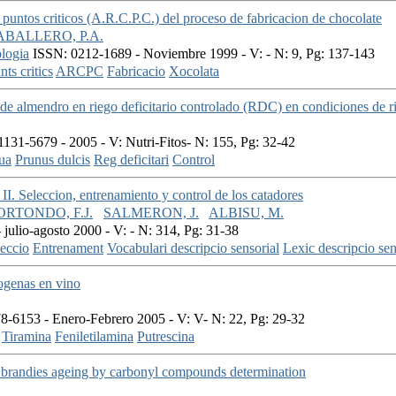
e puntos criticos (A.R.C.P.C.) del proceso de fabricacion de chocolate
ABALLERO, P.A.
logia
ISSN: 0212-1689 - Noviembre 1999 - V: - N: 9, Pg: 137-143
nts critics
ARCPC
Fabricacio
Xocolata
 de almendro en riego deficitario controlado (RDC) en condiciones de r
131-5679 - 2005 - V: Nutri-Fitos- N: 155, Pg: 32-42
ua
Prunus dulcis
Reg deficitari
Control
 II. Seleccion, entrenamiento y control de los catadores
RTONDO, F.J.
SALMERON, J.
ALBISU, M.
julio-agosto 2000 - V: - N: 314, Pg: 31-38
eccio
Entrenament
Vocabulari descripcio sensorial
Lexic descripcio sen
iogenas en vino
-6153 - Enero-Febrero 2005 - V: V- N: 22, Pg: 29-32
Tiramina
Feniletilamina
Putrescina
c brandies ageing by carbonyl compounds determination