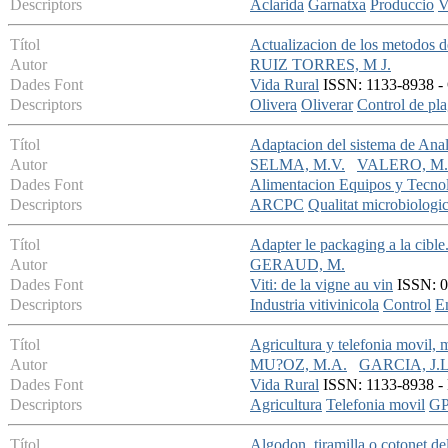
Descriptors
Aclarida
Garnatxa
Produccio
V
Títol
Actualizacion de los metodos de
Autor
RUIZ TORRES, M J.
Dades Font
Vida Rural
ISSN: 1133-8938 - 
Descriptors
Olivera
Oliverar
Control de pl
Títol
Adaptacion del sistema de Anali
Autor
SELMA, M.V.
VALERO, M.
Dades Font
Alimentacion Equipos y Tecno
Descriptors
ARCPC
Qualitat microbiologi
Títol
Adapter le packaging a la cible
Autor
GERAUD, M.
Dades Font
Viti: de la vigne au vin
ISSN: 07
Descriptors
Industria vitivinicola
Control
E
Títol
Agricultura y telefonia movil,
Autor
MU?OZ, M.A.
GARCIA, J.L
Dades Font
Vida Rural
ISSN: 1133-8938 - M
Descriptors
Agricultura
Telefonia movil
G
Títol
Algodon, tiramilla o cotonet de