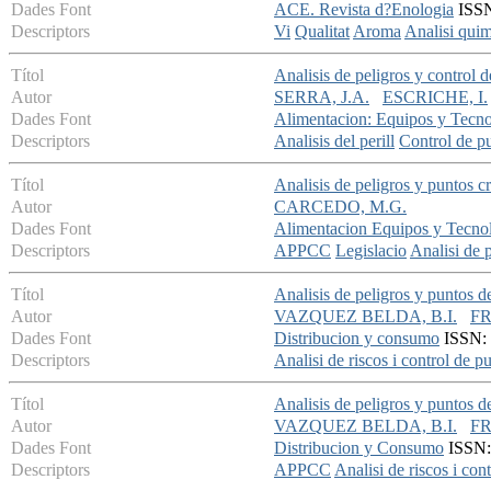
Dades Font
ACE. Revista d?Enologia
ISSN:
Descriptors
Vi
Qualitat
Aroma
Analisi qui
Títol
Analisis de peligros y control 
Autor
SERRA, J.A.
ESCRICHE, I.
Dades Font
Alimentacion: Equipos y Tecno
Descriptors
Analisis del perill
Control de pu
Títol
Analisis de peligros y puntos c
Autor
CARCEDO, M.G.
Dades Font
Alimentacion Equipos y Tecno
Descriptors
APPCC
Legislacio
Analisi de p
Títol
Analisis de peligros y puntos 
Autor
VAZQUEZ BELDA, B.I.
FR
Dades Font
Distribucion y consumo
ISSN: 1
Descriptors
Analisi de riscos i control de pu
Títol
Analisis de peligros y puntos 
Autor
VAZQUEZ BELDA, B.I.
FR
Dades Font
Distribucion y Consumo
ISSN: 
Descriptors
APPCC
Analisi de riscos i cont