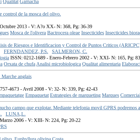
i
Qualitat
Garnacha
 control de la mosca del olivo.
Octubre 2013 - V: A?o XX- N: 368, Pg: 36-39
agues
Mosca de l'olivera
Bactrocera oleae
Insecticides
Insecticides biora
sis de Riesgos e Identificacion y Control de Puntos Criticos (ARICPC) 
FERNDANDEZ, P.S.
SALMERON, C.
logia
ISSN: 0212-1689 - Enero-Febrero 2002 - V: XXI- N: 165, Pg: 8
ca
Orxata de chufa
Analisi microbiologica
Qualitat alimentaria
Elaborac
. Marche anglais
57-4673 - Avril 2008 - V: 32- N: 339, Pg: 42-43
mpaquetatge
Empaquetat
Estrategies de marqueting
Marques
Comerciali
 mucho campo que explotar. Mediante telefonia movil GPRS podremos ac
.
LUNA,L.
arzo 2006 - V: XIII- N: 224, Pg: 20-22
PRS
l olivo. Euphyllura olivina Costa