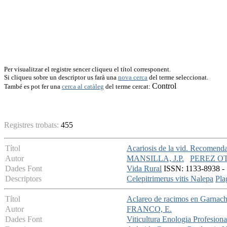
Per visualitzar el registre sencer cliqueu el títol corresponent.
Si cliqueu sobre un descriptor us farà una
nova cerca
del terme seleccionat.
Control
També es pot fer una
cerca al catàleg
del terme cercat:
Registres trobats:
455
Títol
Acariosis de la vid. Recomendac
Autor
MANSILLA, J.P.
PEREZ OT
Dades Font
Vida Rural
ISSN: 1133-8938 - 1
Descriptors
Celepitrimerus vitis Nalepa
Pla
Títol
Aclareo de racimos en Garnacha
Autor
FRANCO, E.
Dades Font
Viticultura Enologia Profesiona