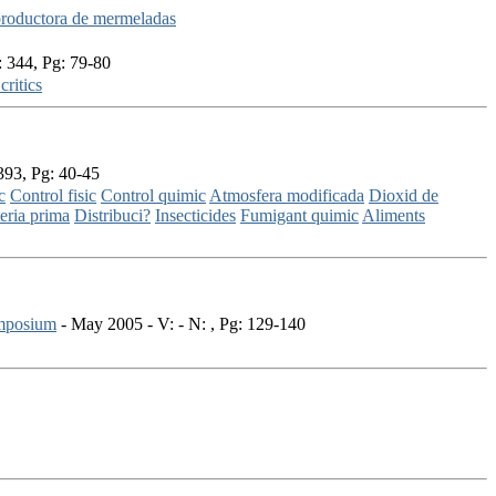
 productora de mermeladas
 344, Pg: 79-80
critics
393, Pg: 40-45
c
Control fisic
Control quimic
Atmosfera modificada
Dioxid de
eria prima
Distribuci?
Insecticides
Fumigant quimic
Aliments
ymposium
- May 2005 - V: - N: , Pg: 129-140