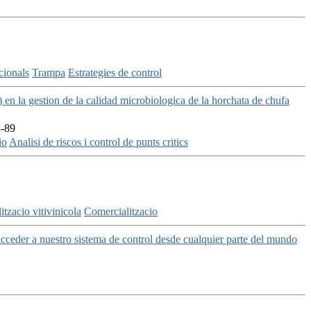
cionals
Trampa
Estrategies de control
en la gestion de la calidad microbiologica de la horchata de chufa
3-89
io
Analisi de riscos i control de punts critics
tzacio vitivinicola
Comercialitzacio
ceder a nuestro sistema de control desde cualquier parte del mundo