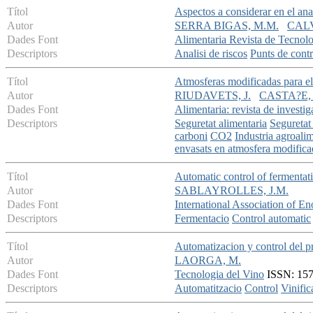
Títol
Aspectos a considerar en el an
Autor
SERRA BIGAS, M.M.
CAL
Dades Font
Alimentaria Revista de Tecnolo
Descriptors
Analisi de riscos
Punts de contro
Títol
Atmosferas modificadas para el
Autor
RIUDAVETS, J.
CASTA?E, 
Dades Font
Alimentaria: revista de investi
Descriptors
Seguretat alimentaria
Seguretat
carboni
CO2
Industria agroali
envasats en atmosfera modifica
Títol
Automatic control of fermentati
Autor
SABLAYROLLES, J.M.
Dades Font
International Association of 
Descriptors
Fermentacio
Control automatic
Títol
Automatizacion y control del p
Autor
LAORGA, M.
Dades Font
Tecnologia del Vino
ISSN: 1578
Descriptors
Automatitzacio
Control
Vinific