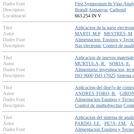
Dades Font
First Symposium In Vino Analyti
Descriptors
Brandi
Armanyac
Carbonil
Localització
663.254 IN V
Títol
Aplicacion de la nariz electroni
Autor
MARTI, M.P
MESTRES, M
Dades Font
Alimentacion. Equipos y Tecno
Descriptors
Nas electronic
Control de quali
Títol
Aplicacion de nuevos materiales
Autor
MURTULA, R.
SORIA, E.
Dades Font
Alimentaria: investigacion, tec
Descriptors
ISO 9000
ISO 17025
Sistema d
Títol
Aplicacion del dise?o de contro
Autor
ANDRES TORO, B.
GIRON
Dades Font
Alimentacion Equipos y Tecno
Descriptors
Control de multiobjectius
Contr
Títol
Aplicacion del sistema de anali
Autor
PARDO, J.E.
PE?A, J.M.
A
Dades Font
Alimentacion Equipos y Tecno