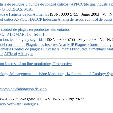
alisis de peligros y puntos de control criticos (APPCC)de una industria
VO TORRAS, M.A.
gia e Higiene de los Alimentos
ISSN: 0300-5755 - Junio 2003 - V: - N:
l critics
APPCC
HACCP
Industria
Analisi de riscos i control de punts 
 control de plagas en productos alimentarios
C.
ALOMAR, O.
[et al.]
gacion, tecnologia y seguridad
ISSN: 0300-5755 - Mayo 2008 - V: - N: 
 del consumidor
Plaguicides
Insectes
Acar
MIP
Plagues
Control biologi
mentaria
Control de plagues
Envasat
Aliments
Productes alimentaris
Mat
da
Al?lergi
Al?lergen
on Interest of on line monitoring, Prospective
Enology, Management and Wine Marketing. 14 International Enology S
roceso de elaboracion de vino
-6153 - Julio-Agosto 2005 - V: V- N: 25, Pg: 29-33
acio
Software
Bodegues