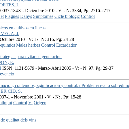
RTES, I.
0037-184X - Diciembre 2010 - V: - N: 3334, Pg: 2716-2717
et
Plagues
Danys
Simptomes
Cicle biologic
Control
icos en cultivos en lineas
VEGA, J.
ctubre 2010 - V: 17- N: 316, Pg: 24-28
quimics
Males herbes
Control
Escardador
rategias para evitar su generacion
ON, E.
l
ISSN: 1131-5679 - Marzo-Abril 2005 - V: - N: 97, Pg: 29-37
evencio
macion, contenidos, significacion y control.? Problema real o sobredi
ER CID, S.
37-1 - Novembre 2001 - V: - N: , Pg: 15-28
tingut
Control
Vi
Origen
de qualitat dels vins