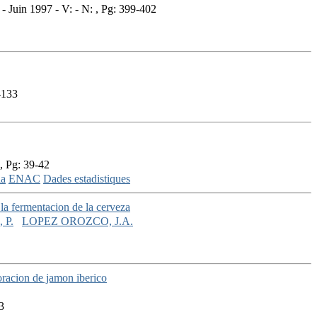
- Juin 1997 - V: - N: , Pg: 399-402
-133
, Pg: 39-42
ia
ENAC
Dades estadistiques
 la fermentacion de la cerveza
 P.
LOPEZ OROZCO, J.A.
boracion de jamon iberico
3