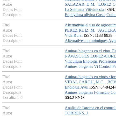
Autor
SALAZAR, D.M.
LOPEZ CO
Dades Font
La Setmana Vitivinicola
ISSN: 
Descriptors
Euphyllura olivina Costa
Coton
Títol
Alternativas al uso de agroquim
Autor
PEREZ RUIZ, M.
AGUERA 
Dades Font
Vida Rural
ISSN: 1133-8938 - O
Descriptors
Alternatives no quimiques
Agro
Títol
Aminas biogenas en el vino. Est
Autor
NAVASCUES LOPEZ-CORD
Dades Font
Viticultura Enologia Profesiona
Descriptors
Amines biogenes
Vi
Control
Pr
Títol
Aminas biogenas en vinos : for
Autor
VIDAL CAROU, M.C.
BOV
Dades Font
Enologia Avui
ISSN: 84-8424-0
Descriptors
Amines biogenes
Formacio
Con
Localització
663.2 ENO
Títol
Analisi de l'aroma en el control 
Autor
TORRENS, J