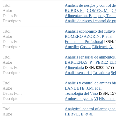
Títol
Analisis de riesgos y control d
Autor
RUBIO, E.
GOMEZ, M.
C
Dades Font
Alimentacion. Equipos y Tecno
Descriptors
Analisi de riscos i control de pu
Títol
Analisis economico del cultivo
Autor
ROMERO AZORIN, P. et al.
Dades Font
Fruticultura Profesional
ISSN: 1
Descriptors
Ametller
Costos
Eficiencia
Aig
Títol
Analisis sensorial de alimentos.
Autor
BARCENAS, P.
PEREZ ELO
Dades Font
Alimentaria
ISSN: 0300-5755 - 
Descriptors
Analisi sensorial
Tastador-a
Sel
Títol
Analisis y control de aminas b
Autor
LANDETE, J.M. et al
Dades Font
Tecnologia del Vino
ISSN: 1578
Descriptors
Amines biogenes
Vi
Histamina
Títol
Analytical control of armagna
Autor
HERVE, E. et al.