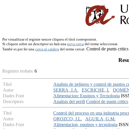
Per visualitzar el registre sencer cliqueu el títol corresponent.
Si cliqueu sobre un descriptor us farà una
nova cerca
del terme seleccionat.
Control de punts critics
També es pot fer una
cerca al catàleg
del terme cercat:
Resu
Registres trobats:
6
Títol
Analisis de peligros y control de puntos c
Autor
SERRA, J.A.
ESCRICHE, I.
DOMEN
Dades Font
Alimentacion: Equipos y Tecnologia
ISSN
Descriptors
Analisis del perill
Control de punts critics
Títol
Control del proceso en una industria pro
Autor
OROZCO, J.L.
AGUILA, G.M.
Dades Font
Alimentacion, equipos y tecnologia
ISSN: