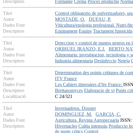
Descriptors
Formatge
Crema
Proces productiu
Norma
Títol
Control obligatorio de pulverizadores, un
Autor
MOSTADE, O.
DUFAU, P.
Dades Font
Viticultura/enologia profesional. Nutri-fit
Descriptors
Equipament
Equips
Tractament fungicida
Títol
Deteccion y control de puntos negros en la
Autor
ORIHUEL IRANZO, E.J.
BERTO NA
Dades Font
Alimentaria: investigacion, tecnologia y 
Descriptors
Industria alimentaria
Desinfeccio
Neteja
C
Títol
Determination des points critiques de con
Autor
ITV France
Dades Font
Les Cahiers itineraires d?itv France:
ISSN:
Descriptors
Brettanomyces
Elaboracio de vi
Punts cri
Localització
C 24/321
Títol
Invernaderos. Dossier
Autor
DOMINGUEZ, M.
GARCIA, C.
Dades Font
Agricultura. Revista Agropecuaria
ISSN: 
Descriptors
Hivernacles
Cultiu intenssiu
Produccio ho
de punts critics
Control