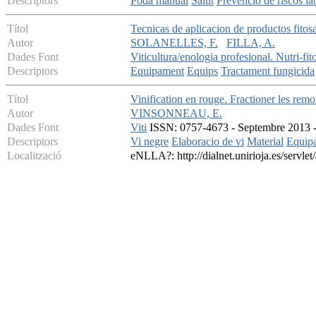
Descriptors
Poda manual
Salut
Prevencio de riscos la
Títol
Tecnicas de aplicacion de productos fitosan
Autor
SOLANELLES, F.
FILLA, A.
Dades Font
Viticultura/enologia profesional. Nutri-fit
Descriptors
Equipament
Equips
Tractament fungicida
Títol
Vinification en rouge. Fractioner les rem
Autor
VINSONNEAU, E.
Dades Font
Viti
ISSN: 0757-4673 - Septembre 2013 - 
Descriptors
Vi negre
Elaboracio de vi
Material
Equip
Localització
eNLLA?: http://dialnet.unirioja.es/servl