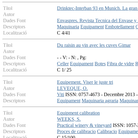
Títol
Drinktec-Interban 93 en Munich. La gran 
Autor
Dades Font
Envaspres. Revista Tecnica del Envase y
Descriptors
Maquinaria
Equipament
Embotellament
C
Localització
C 4/41
Títol
Du raisin au vin avec les cuves Gimar
Autor
Dades Font
- - V: - N: , Pg:
Descriptors
Celler
Equipament
Botes
Fibra de vidre
R
Localització
C 1/ 25
Títol
Equipement. Viser le juste tri
Autor
LEVEQUE, O.
Dades Font
Viti
ISSN: 0757-4673 - Decembre 2013 - V
Descriptors
Equipament
Maquinaria agraria
Maquinar
Títol
Equipment calibration
Autor
WEEKS, S.
Dades Font
Practical winery & vineyard
ISSN: 1057-2
Descriptors
Proces de calibracio
Calibracio
Equipame
Localització
C 15/100