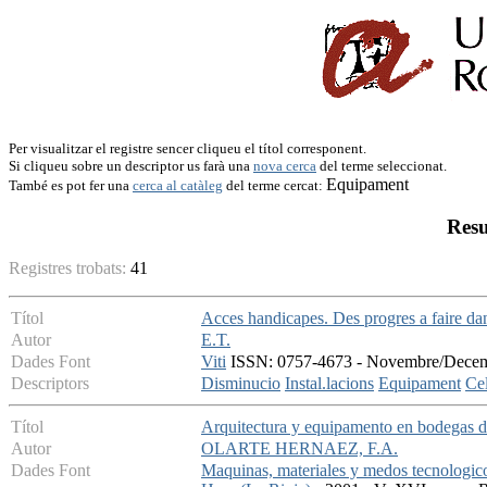
Per visualitzar el registre sencer cliqueu el títol corresponent.
Si cliqueu sobre un descriptor us farà una
nova cerca
del terme seleccionat.
Equipament
També es pot fer una
cerca al catàleg
del terme cercat:
Resu
Registres trobats:
41
Títol
Acces handicapes. Des progres a faire dan
Autor
E.T.
Dades Font
Viti
ISSN: 0757-4673 - Novembre/Decembr
Descriptors
Disminucio
Instal.lacions
Equipament
Cel
Títol
Arquitectura y equipamento en bodegas d
Autor
OLARTE HERNAEZ, F.A.
Dades Font
Maquinas, materiales y medos tecnologicos