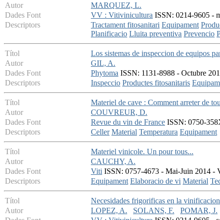
Autor
MARQUEZ, L.
Dades Font
VV : Vitivinicultura
ISSN: 0214-9605 - ma
Descriptors
Tractament fitosanitari
Equipament
Produc
Planificacio
Lluita preventiva
Prevencio
P
Títol
Los sistemas de inspeccion de equipos para
Autor
GIL, A.
Dades Font
Phytoma
ISSN: 1131-8988 - Octubre 2010
Descriptors
Inspeccio
Productes fitosanitaris
Equipam
Títol
Materiel de cave : Comment arreter de to
Autor
COUVREUR, D.
Dades Font
Revue du vin de France
ISSN: 0750-358X 
Descriptors
Celler
Material
Temperatura
Equipament
Títol
Materiel vinicole. Un pour tous...
Autor
CAUCHY, A.
Dades Font
Viti
ISSN: 0757-4673 - Mai-Juin 2014 - V
Descriptors
Equipament
Elaboracio de vi
Material
Tec
Títol
Necesidades frigorificas en la vinificaci
Autor
LOPEZ, A.
SOLANS, F.
POMAR, J.