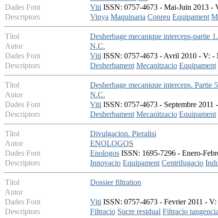
Dades Font
Viti
ISSN: 0757-4673 - Mai-Juin 2013 - V
Descriptors
Vinya
Maquinaria
Conreu
Equipament
Ma
Títol
Desherbage mecanique interceps-partie 1. 
Autor
N.C.
Dades Font
Viti
ISSN: 0757-4673 - Avril 2010 - V: - 
Descriptors
Desherbament
Mecanitzacio
Equipament
Títol
Desherbage mecanique interceps. Partie 5. 
Autor
N.C.
Dades Font
Viti
ISSN: 0757-4673 - Septembre 2011 - 
Descriptors
Desherbament
Mecanitzacio
Equipament
Títol
Divulgacion. Pieralisi
Autor
ENOLOGOS
Dades Font
Enologos
ISSN: 1695-7296 - Enero-Febrer
Descriptors
Innovacio
Equipament
Centrifugacio
Indu
Títol
Dossier filtration
Autor
Dades Font
Viti
ISSN: 0757-4673 - Fevrier 2011 - V: 
Descriptors
Filtracio
Sucre residual
Filtracio tangencia