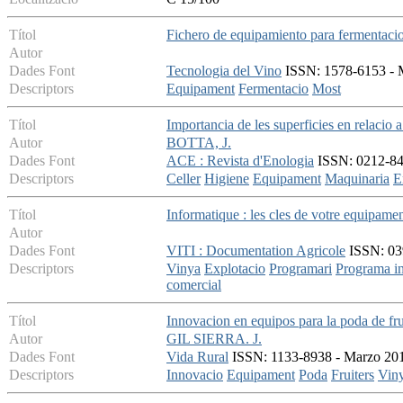
Títol
Fichero de equipamiento para fermentaci
Autor
Dades Font
Tecnologia del Vino
ISSN: 1578-6153 - M
Descriptors
Equipament
Fermentacio
Most
Títol
Importancia de les superficies en relacio a 
Autor
BOTTA, J.
Dades Font
ACE : Revista d'Enologia
ISSN: 0212-842X
Descriptors
Celler
Higiene
Equipament
Maquinaria
E
Títol
Informatique : les cles de votre equipame
Autor
Dades Font
VITI : Documentation Agricole
ISSN: 039
Descriptors
Vinya
Explotacio
Programari
Programa in
comercial
Títol
Innovacion en equipos para la poda de fru
Autor
GIL SIERRA. J.
Dades Font
Vida Rural
ISSN: 1133-8938 - Marzo 2012
Descriptors
Innovacio
Equipament
Poda
Fruiters
Vin