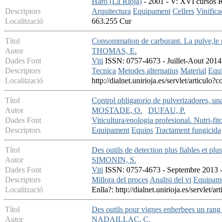
Haro (La Rioja)
- 2001 - V: XVI cursos R
Descriptors
Arquitectura
Equipament
Cellers
Vinifica
Localització
663.255 Cur
Títol
Consommation de carburant. La pulve,le 
Autor
THOMAS, E.
Dades Font
Viti
ISSN: 0757-4673 - Juillet-Aout 2014 
Descriptors
Tecnica
Metodes alternatius
Material
Equ
Localització
http://dialnet.unirioja.es/servlet/articul
Títol
Control obligatorio de pulverizadores, un
Autor
MOSTADE, O.
DUFAU, P.
Dades Font
Viticultura/enologia profesional. Nutri-fit
Descriptors
Equipament
Equips
Tractament fungicida
Títol
Des outils de detection plus fiables et plu
Autor
SIMONIN, S.
Dades Font
Viti
ISSN: 0757-4673 - Septembre 2013 - 
Descriptors
Millora del proces
Analisi del vi
Equipam
Localització
Enlla?: http://dialnet.unirioja.es/servlet
Títol
Des outils pour vignes enherbees un rang
Autor
NADAILLAC, C.