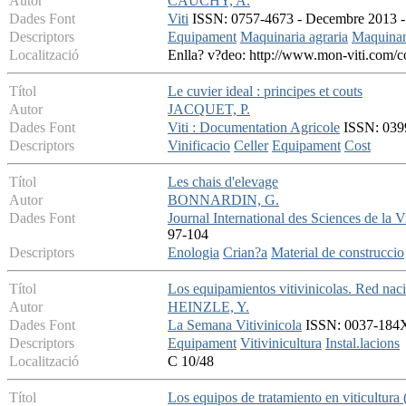
Autor
CAUCHY, A.
Dades Font
Viti
ISSN: 0757-4673 - Decembre 2013 - V
Descriptors
Equipament
Maquinaria agraria
Maquinar
Localització
Enlla? v?deo: http://www.mon-viti.com/co
Títol
Le cuvier ideal : principes et couts
Autor
JACQUET, P.
Dades Font
Viti : Documentation Agricole
ISSN: 0399
Descriptors
Vinificacio
Celler
Equipament
Cost
Títol
Les chais d'elevage
Autor
BONNARDIN, G.
Dades Font
Journal International des Sciences de la 
97-104
Descriptors
Enologia
Crian?a
Material de construccio
Títol
Los equipamientos vitivinicolas. Red naci
Autor
HEINZLE, Y.
Dades Font
La Semana Vitivinicola
ISSN: 0037-184X 
Descriptors
Equipament
Vitivinicultura
Instal.lacions
Localització
C 10/48
Títol
Los equipos de tratamiento en viticultura (