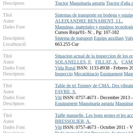
Descriptors
Tractor
Maquinaria agraria
Tractor d'alta 
Títol
Sistemas de transporte en bodega y equipo
Autor
ALEIXANDRE BENABENT, J.L.
Dades Font
Maquinas, materiales y equipos tecnologic
Cursos Rioja'01- N: , Pg: 107-182
Descriptors
Sistema de transport
Equips auxiliars
Valv
Localització
663.255 Cur
Títol
Situacion actual de la inspeccion de los e
Autor
SOLANELLES, F.
FILLAT, A.
CAMP
Dades Font
Vida Rural
ISSN: 1133-8938 - Febrero 20
Descriptors
Inspeccio
Mecanitzacio
Equipament
Maqu
Títol
Table de tri Tommy de CMA. Des vibratio
Autor
FAVRE, S.
Dades Font
Viti
ISSN: 0757-4673 - Decembre 2013 - V
Descriptors
Equipament
Maquinaria agraria
Maquinar
Títol
Taille manuelle. Les bons gestes et les ac
Autor
BRESSOLIER, A.
Dades Font
Viti
ISSN: 0757-4673 - Octobre 2011 - V: