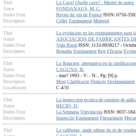
Títol
La Cave! Quelle cave? : Muriel de potex
Autor
FONDANAUS, M. C.
Dades Font
Revue du vin de France
ISSN: 0750-358X 
Descriptors
Celler
Equipament
Material
Títol
La evolucion en los equipamientos para la 
Autor
ASOCIACION DE FABRICANTES DE
Dades Font
Vida Rural
ISSN: 1133-8938217 - Octubre
Descriptors
Regadiu
Equipament
Reg
Eficacia
Evolu
Títol
La flotacion, alternativa en la clarificaci
Autor
LAGUNA, B.
Dades Font
- mar? 1993 - V: - N: , Pg: [9] p.
Descriptors
Most
Clarificacio
Flotacio
Desfangament
Localització
C 4/31
Títol
La inspeccion tecnica de equipos de aplica
Autor
RECIO, D.
Dades Font
La Setmana Vitivinicola
ISSN: 0037-184X 
Descriptors
Inspeccio
Equipament
Fitosanitaris
Mecan
Títol
Le calibrage, stade ultime du tri de venda