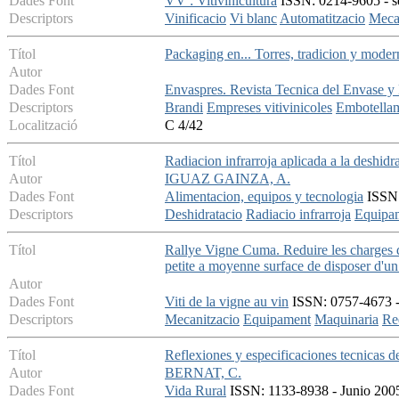
Dades Font
VV : Vitivinicultura
ISSN: 0214-9605 - se
Descriptors
Vinificacio
Vi blanc
Automatitzacio
Meca
Títol
Packaging en... Torres, tradicion y moder
Autor
Dades Font
Envaspres. Revista Tecnica del Envase y
Descriptors
Brandi
Empreses vitivinicoles
Embotella
Localització
C 4/42
Títol
Radiacion infrarroja aplicada a la deshidr
Autor
IGUAZ GAINZA, A.
Dades Font
Alimentacion, equipos y tecnologia
ISSN:
Descriptors
Deshidratacio
Radiacio infrarroja
Equipa
Títol
Rallye Vigne Cuma. Reduire les charges 
petite a moyenne surface de disposer d'u
Autor
Dades Font
Viti de la vigne au vin
ISSN: 0757-4673 -
Descriptors
Mecanitzacio
Equipament
Maquinaria
Re
Títol
Reflexiones y especificaciones tecnicas de
Autor
BERNAT, C.
Dades Font
Vida Rural
ISSN: 1133-8938 - Junio 2005