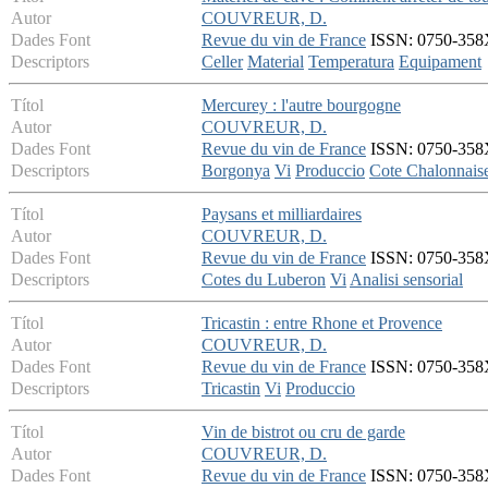
Autor
COUVREUR, D.
Dades Font
Revue du vin de France
ISSN: 0750-358X 
Descriptors
Celler
Material
Temperatura
Equipament
Títol
Mercurey : l'autre bourgogne
Autor
COUVREUR, D.
Dades Font
Revue du vin de France
ISSN: 0750-358X 
Descriptors
Borgonya
Vi
Produccio
Cote Chalonnais
Títol
Paysans et milliardaires
Autor
COUVREUR, D.
Dades Font
Revue du vin de France
ISSN: 0750-358X 
Descriptors
Cotes du Luberon
Vi
Analisi sensorial
Títol
Tricastin : entre Rhone et Provence
Autor
COUVREUR, D.
Dades Font
Revue du vin de France
ISSN: 0750-358X 
Descriptors
Tricastin
Vi
Produccio
Títol
Vin de bistrot ou cru de garde
Autor
COUVREUR, D.
Dades Font
Revue du vin de France
ISSN: 0750-358X 