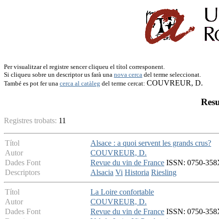
Per visualitzar el registre sencer cliqueu el títol corresponent.
Si cliqueu sobre un descriptor us farà una
nova cerca
del terme seleccionat.
COUVREUR, D.
També es pot fer una
cerca al catàleg
del terme cercat:
Resu
Registres trobats:
11
Títol
Alsace : a quoi servent les grands crus?
Autor
COUVREUR, D.
Dades Font
Revue du vin de France
ISSN: 0750-358X 
Descriptors
Alsacia
Vi
Historia
Riesling
Títol
La Loire confortable
Autor
COUVREUR, D.
Dades Font
Revue du vin de France
ISSN: 0750-358X -