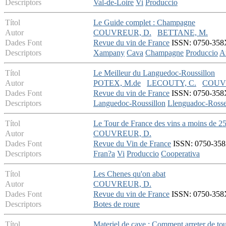
Descriptors
Val-de-Loire
Vi
Produccio
Títol
Le Guide complet : Champagne
Autor
COUVREUR, D.
BETTANE, M.
Dades Font
Revue du vin de France
ISSN: 0750-358X 
Descriptors
Xampany
Cava
Champagne
Produccio
An
Títol
Le Meilleur du Languedoc-Roussillon
Autor
POTEX, M.de
LECOUTY, C.
COUV
Dades Font
Revue du vin de France
ISSN: 0750-358X 
Descriptors
Languedoc-Roussillon
Llenguadoc-Rosse
Títol
Le Tour de France des vins a moins de 25
Autor
COUVREUR, D.
Dades Font
Revue du Vin de France
ISSN: 0750-358X 
Descriptors
Fran?a
Vi
Produccio
Cooperativa
Títol
Les Chenes qu'on abat
Autor
COUVREUR, D.
Dades Font
Revue du vin de France
ISSN: 0750-358X 
Descriptors
Botes de roure
Títol
Materiel de cave : Comment arreter de to