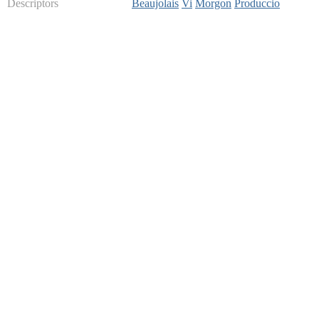
Descriptors
Beaujolais
Vi
Morgon
Produccio