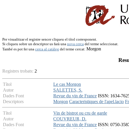
Per visualitzar el registre sencer cliqueu el títol corresponent.
Si cliqueu sobre un descriptor us farà una
nova cerca
del terme seleccionat.
Morgon
També es pot fer una
cerca al catàleg
del terme cercat:
Resu
Registres trobats:
2
Títol
Le cas Morgon
Autor
SALETTES, S.
Dades Font
Revue du vin de France
ISSN: 1634-7625 
Descriptors
Morgon
Caracteristiques de l'apel.lacio
F
Títol
Vin de bistrot ou cru de garde
Autor
COUVREUR, D.
Dades Font
Revue du vin de France
ISSN: 0750-358X 