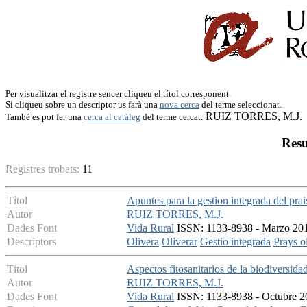
Per visualitzar el registre sencer cliqueu el títol corresponent.
Si cliqueu sobre un descriptor us farà una
nova cerca
del terme seleccionat.
RUIZ TORRES, M.J.
També es pot fer una
cerca al catàleg
del terme cercat:
Resu
Registres trobats:
11
Títol
Apuntes para la gestion integrada del prais
Autor
RUIZ TORRES, M.J.
Dades Font
Vida Rural
ISSN: 1133-8938 - Marzo 2014
Descriptors
Olivera
Oliverar
Gestio integrada
Prays o
Títol
Aspectos fitosanitarios de la biodiversidad
Autor
RUIZ TORRES, M.J.
Dades Font
Vida Rural
ISSN: 1133-8938 - Octubre 20