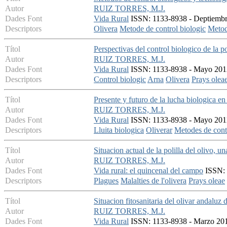
Autor
RUIZ TORRES, M.J.
Dades Font
Vida Rural
ISSN: 1133-8938 - Deptiembre
Descriptors
Olivera
Metode de control biologic
Metod
Títol
Perspectivas del control biologico de la po
Autor
RUIZ TORRES, M.J.
Dades Font
Vida Rural
ISSN: 1133-8938 - Mayo 2012 
Descriptors
Control biologic
Arna
Olivera
Prays olea
Títol
Presente y futuro de la lucha biologica en 
Autor
RUIZ TORRES, M.J.
Dades Font
Vida Rural
ISSN: 1133-8938 - Mayo 2011 
Descriptors
Lluita biologica
Oliverar
Metodes de cont
Títol
Situacion actual de la polilla del olivo, u
Autor
RUIZ TORRES, M.J.
Dades Font
Vida rural: el quincenal del campo
ISSN: 
Descriptors
Plagues
Malalties de l'olivera
Prays oleae
Títol
Situacion fitosanitaria del olivar andaluz
Autor
RUIZ TORRES, M.J.
Dades Font
Vida Rural
ISSN: 1133-8938 - Marzo 2013