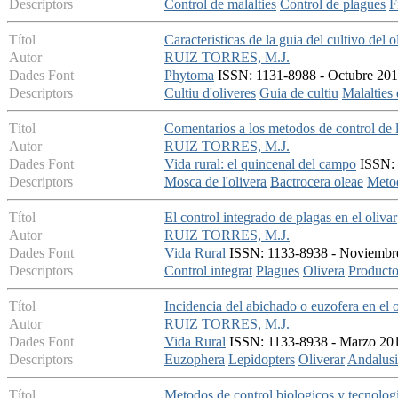
Descriptors
Control de malalties
Control de plagues
F
Títol
Caracteristicas de la guia del cultivo del o
Autor
RUIZ TORRES, M.J.
Dades Font
Phytoma
ISSN: 1131-8988 - Octubre 2013
Descriptors
Cultiu d'oliveres
Guia de cultiu
Malalties 
Títol
Comentarios a los metodos de control de 
Autor
RUIZ TORRES, M.J.
Dades Font
Vida rural: el quincenal del campo
ISSN: 
Descriptors
Mosca de l'olivera
Bactrocera oleae
Metod
Títol
El control integrado de plagas en el olivar
Autor
RUIZ TORRES, M.J.
Dades Font
Vida Rural
ISSN: 1133-8938 - Noviembre 
Descriptors
Control integrat
Plagues
Olivera
Productos
Títol
Incidencia del abichado o euzofera en el 
Autor
RUIZ TORRES, M.J.
Dades Font
Vida Rural
ISSN: 1133-8938 - Marzo 2011
Descriptors
Euzophera
Lepidopters
Oliverar
Andalusi
Títol
Metodos de control biologicos y tecnolog