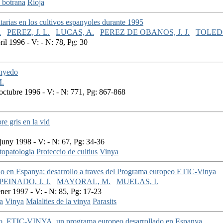
 botrana
Rioja
itarias en los cultivos espanyoles durante 1995
.
PEREZ, J. L.
LUCAS, A.
PEREZ DE OBANOS, J. J.
TOLEDO
il 1996 - V: - N: 78, Pg: 30
inyedo
.
ctubre 1996 - V: - N: 771, Pg: 867-868
e gris en la vid
uny 1998 - V: - N: 67, Pg: 34-36
topatologia
Proteccio de cultius
Vinya
do en Espanya: desarrollo a traves del Programa europeo ETIC-Vinya
PEINADO, J. J.
MAYORAL, M.
MUELAS, I.
er 1997 - V: - N: 85, Pg: 17-23
a
Vinya
Malalties de la vinya
Parasits
edo. ETIC-VINYA, un programa europeo desarrollado en Espanya