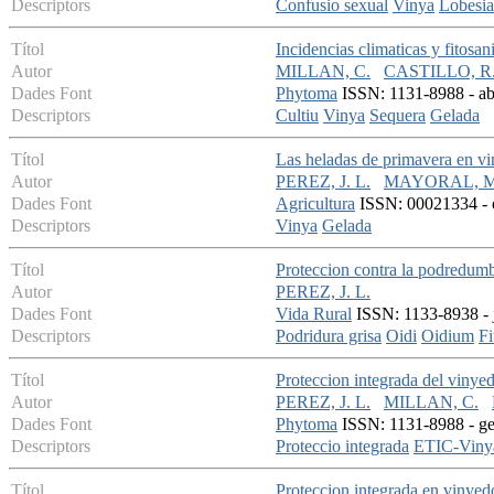
Descriptors
Confusio sexual
Vinya
Lobesia
Títol
Incidencias climaticas y fitosan
Autor
MILLAN, C.
CASTILLO, R
Dades Font
Phytoma
ISSN: 1131-8988 - abr
Descriptors
Cultiu
Vinya
Sequera
Gelada
Títol
Las heladas de primavera en v
Autor
PEREZ, J. L.
MAYORAL, M
Dades Font
Agricultura
ISSN: 00021334 - o
Descriptors
Vinya
Gelada
Títol
Proteccion contra la podredumbr
Autor
PEREZ, J. L.
Dades Font
Vida Rural
ISSN: 1133-8938 - j
Descriptors
Podridura grisa
Oidi
Oidium
Fi
Títol
Proteccion integrada del vinye
Autor
PEREZ, J. L.
MILLAN, C.
Dades Font
Phytoma
ISSN: 1131-8988 - gen
Descriptors
Proteccio integrada
ETIC-Viny
Títol
Proteccion integrada en viny