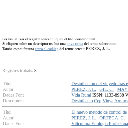
Per visualitzar el registre sencer cliqueu el títol corresponent.
Si cliqueu sobre un descriptor us farà una
nova cerca
del terme seleccionat.
PEREZ, J. L.
També es pot fer una
cerca al catàleg
del terme cercat:
Registres trobats:
8
Títol
Desinfeccion del vinyedo tras e
Autor
PEREZ, J. L.
GIL, C.
MAY
Dades Font
Vida Rural
ISSN: 1133-8938 VOL
Descriptors
Desinfeccio
Cep
Vinya
Arranc
Títol
El nuevo metodo de control de l
Autor
PEREZ, J. L.
ORTEGA, C.
Dades Font
Viticultura Enologia Profesiona