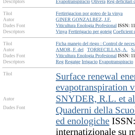
Descriptors
Evapotranspiracio
Olivera
Reg deficitari 
Títol
Fertirrigacion por goteo de la vinya
Autor
GINER GONZALBEZ, J.F.
Dades Font
Viticultura Enologia Profesional
ISSN: 113
Descriptors
Vinya
Fertirrigacio per goteig
Coeficient 
Títol
Ficha manejo del riego : Control de neces
Autor
AMOR, F. del
TORRECILLAS, A.
S
Dades Font
Viticultura Enologia Profesional
ISSN: 113
Descriptors
Reg
Regatge
Irrigacio
Evapotranspiracio
Títol
Surface renewal ene
evapotranspiration v
SNYDER, R.L. et al
Autor
Dades Font
Quaderni della Scuol
ed enologiche
ISSN:
internatizionale su 