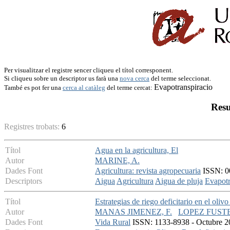
Per visualitzar el registre sencer cliqueu el títol corresponent.
Si cliqueu sobre un descriptor us farà una
nova cerca
del terme seleccionat.
Evapotranspiracio
També es pot fer una
cerca al catàleg
del terme cercat:
Resu
Registres trobats:
6
Títol
Agua en la agricultura, El
Autor
MARINE, A.
Dades Font
Agricultura: revista agropecuaria
ISSN: 00
Descriptors
Aigua
Agricultura
Aigua de pluja
Evapotr
Títol
Estrategias de riego deficitario en el oliv
Autor
MANAS JIMENEZ, F.
LOPEZ FUSTE
Dades Font
Vida Rural
ISSN: 1133-8938 - Octubre 20