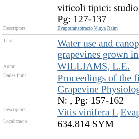
viticoli tipici: stud
Pg: 127-137
Descriptors
Evapotranspiracio
Vinya
Raim
Títol
Water use and cano
grapevines grown in 
WILLIAMS, L.E.
Autor
Dades Font
Proceedings of the f
Grapevine Physiolo
N: , Pg: 157-162
Descriptors
Vitis vinifera L
Evap
Localització
634.814 SYM