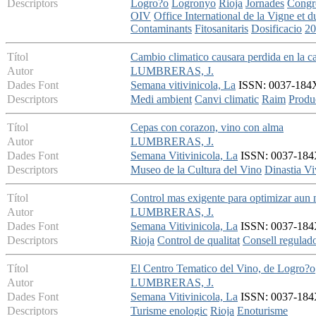
Descriptors
Logro?o
Logronyo
Rioja
Jornades
Congr
OIV
Office International de la Vigne et d
Contaminants
Fitosanitaris
Dosificacio
20
Títol
Cambio climatico causara perdida en la ca
Autor
LUMBRERAS, J.
Dades Font
Semana vitivinicola, La
ISSN: 0037-184X 
Descriptors
Medi ambient
Canvi climatic
Raim
Produ
Títol
Cepas con corazon, vino con alma
Autor
LUMBRERAS, J.
Dades Font
Semana Vitivinicola, La
ISSN: 0037-184X 
Descriptors
Museo de la Cultura del Vino
Dinastia V
Títol
Control mas exigente para optimizar aun m
Autor
LUMBRERAS, J.
Dades Font
Semana Vitivinicola, La
ISSN: 0037-184X 
Descriptors
Rioja
Control de qualitat
Consell regulad
Títol
El Centro Tematico del Vino, de Logro?o
Autor
LUMBRERAS, J.
Dades Font
Semana Vitivinicola, La
ISSN: 0037-184X
Descriptors
Turisme enologic
Rioja
Enoturisme