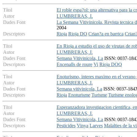
Títol
El roble espa?ol: una alternativa para la c
Autor
LUMBRERAS, J.
Dades Font
La Semana Vitivinicola. Revista tecnica de
2004
Descriptors
Rioja
Rioja DO
Crian?a en barrica
Crian
Títol
En Rioja a estudio el uso de virutas de ro
Autor
LUMBRERAS, J.
Dades Font
Semana Vitivinicola, La
ISSN: 0037-184X
Descriptors
Encenalls de roure
Vi
Rioja DOQ
Títol
Enoturismo, interes maximo en el verano 
Autor
LUMBRERAS, J.
Dades Font
Semana vitivinicola, La
ISSN: 0037-184X 
Descriptors
Rioja
Enoturisme
Turisme
Turisme enolo
Títol
Esperanzadora investigacion cientifica, en
Autor
LUMBRERAS, J.
Dades Font
Semana Vitivinicola, La
ISSN: 0037-184X 
Descriptors
Pesticides
Vinya
Larves
Malalties de la v