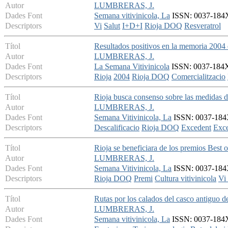
Autor
LUMBRERAS, J.
Dades Font
Semana vitivinicola, La
ISSN: 0037-184X 
Descriptors
Vi
Salut
I+D+I
Rioja DOQ
Resveratrol
Títol
Resultados positivos en la memoria 2004 
Autor
LUMBRERAS, J.
Dades Font
La Semana Vitivinicola
ISSN: 0037-184X -
Descriptors
Rioja
2004
Rioja DOQ
Comercialitzacio
Títol
Rioja busca consenso sobre las medidas de
Autor
LUMBRERAS, J.
Dades Font
Semana Vitivinicola, La
ISSN: 0037-184X
Descriptors
Descalificacio
Rioja DOQ
Excedent
Exce
Títol
Rioja se beneficiara de los premios Best o
Autor
LUMBRERAS, J.
Dades Font
Semana Vitivinicola, La
ISSN: 0037-184X 
Descriptors
Rioja DOQ
Premi
Cultura vitivinicola
Vi
Títol
Rutas por los calados del casco antiguo 
Autor
LUMBRERAS, J.
Dades Font
Semana vitivinicola, La
ISSN: 0037-184X 