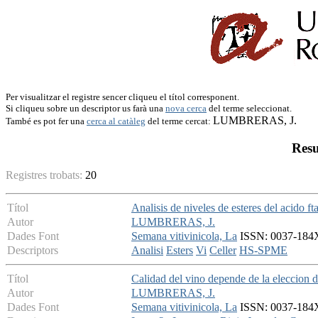
Per visualitzar el registre sencer cliqueu el títol corresponent.
Si cliqueu sobre un descriptor us farà una
nova cerca
del terme seleccionat.
LUMBRERAS, J.
També es pot fer una
cerca al catàleg
del terme cercat:
Resu
Registres trobats:
20
Títol
Analisis de niveles de esteres del acido ft
Autor
LUMBRERAS, J.
Dades Font
Semana vitivinicola, La
ISSN: 0037-184X 
Descriptors
Analisi
Esters
Vi
Celler
HS-SPME
Títol
Calidad del vino depende de la eleccion d
Autor
LUMBRERAS, J.
Dades Font
Semana vitivinicola, La
ISSN: 0037-184X 