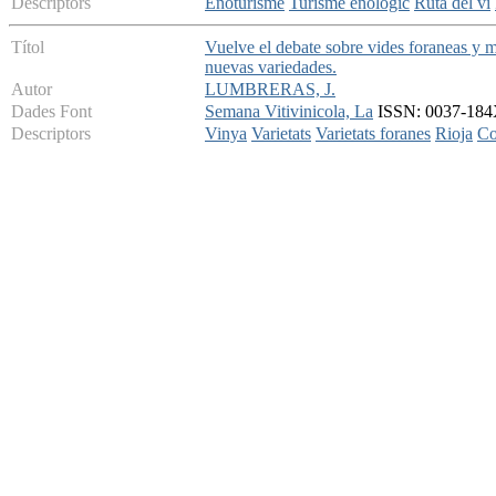
Descriptors
Enoturisme
Turisme enologic
Ruta del vi
Títol
Vuelve el debate sobre vides foraneas y m
nuevas variedades.
Autor
LUMBRERAS, J.
Dades Font
Semana Vitivinicola, La
ISSN: 0037-184X
Descriptors
Vinya
Varietats
Varietats foranes
Rioja
Co