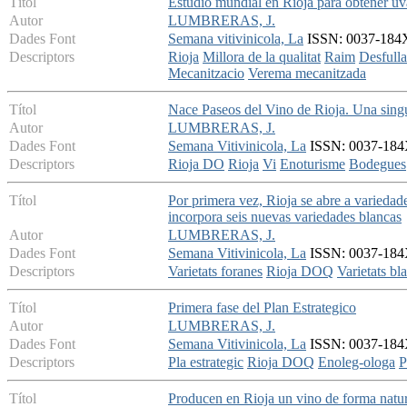
Títol
Estudio mundial en Rioja para obtener uv
Autor
LUMBRERAS, J.
Dades Font
Semana vitivinicola, La
ISSN: 0037-184X 
Descriptors
Rioja
Millora de la qualitat
Raim
Desfull
Mecanitzacio
Verema mecanitzada
Títol
Nace Paseos del Vino de Rioja. Una singul
Autor
LUMBRERAS, J.
Dades Font
Semana Vitivinicola, La
ISSN: 0037-184X
Descriptors
Rioja DO
Rioja
Vi
Enoturisme
Bodegues
Títol
Por primera vez, Rioja se abre a variedad
incorpora seis nuevas variedades blancas
Autor
LUMBRERAS, J.
Dades Font
Semana Vitivinicola, La
ISSN: 0037-184X
Descriptors
Varietats foranes
Rioja DOQ
Varietats bl
Títol
Primera fase del Plan Estrategico
Autor
LUMBRERAS, J.
Dades Font
Semana Vitivinicola, La
ISSN: 0037-184X
Descriptors
Pla estrategic
Rioja DOQ
Enoleg-ologa
P
Títol
Producen en Rioja un vino de forma natur