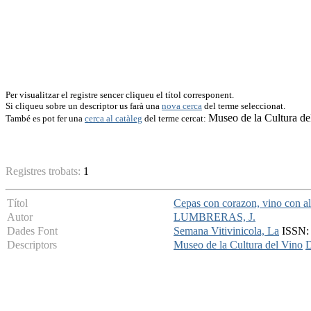
Per visualitzar el registre sencer cliqueu el títol corresponent.
Si cliqueu sobre un descriptor us farà una
nova cerca
del terme seleccionat.
Museo de la Cultura de
També es pot fer una
cerca al catàleg
del terme cercat:
Registres trobats:
1
Títol
Cepas con corazon, vino con a
Autor
LUMBRERAS, J.
Dades Font
Semana Vitivinicola, La
ISSN: 
Descriptors
Museo de la Cultura del Vino
D