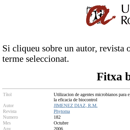
Si cliqueu sobre un autor, revista 
terme seleccionat.
Fitxa 
Títol
Utilizacion de agentes microbianos para el
la eficacia de biocontrol
Autor
JIMENEZ DIAZ, R.M.
Revista
Phytoma
Numero
182
Mes
Octubre
Any
2006