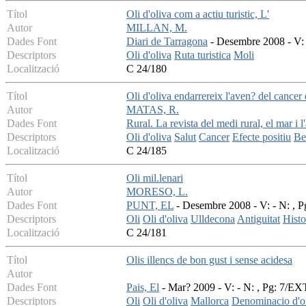
Títol
Oli d'oliva com a actiu turistic, L'
Autor
MILLAN, M.
Dades Font
Diari de Tarragona
- Desembre 2008 - V: 
Descriptors
Oli d'oliva
Ruta turistica
Moli
Localització
C 24/180
Títol
Oli d'oliva endarrereix l'aven? del cance
Autor
MATAS, R.
Dades Font
Rural. La revista del medi rural, el mar i l
Descriptors
Oli d'oliva
Salut
Cancer
Efecte positiu
Be
Localització
C 24/185
Títol
Oli mil.lenari
Autor
MORESO, L.
Dades Font
PUNT, EL
- Desembre 2008 - V: - N: , P
Descriptors
Oli
Oli d'oliva
Ulldecona
Antiguitat
Histo
Localització
C 24/181
Títol
Olis illencs de bon gust i sense acidesa
Autor
Dades Font
Pais, El
- Mar? 2009 - V: - N: , Pg: 7/
Descriptors
Oli
Oli d'oliva
Mallorca
Denominacio d'o