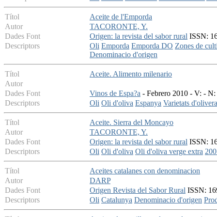
Títol
Aceite de l'Emporda
Autor
TACORONTE, Y.
Dades Font
Origen: la revista del sabor rural
ISSN: 16
Descriptors
Oli
Emporda
Emporda DO
Zones de cult
Denominacio d'origen
Títol
Aceite. Alimento milenario
Autor
Dades Font
Vinos de Espa?a
- Febrero 2010 - V: - N:
Descriptors
Oli
Oli d'oliva
Espanya
Varietats d'oliver
Títol
Aceite. Sierra del Moncayo
Autor
TACORONTE, Y.
Dades Font
Origen: la revista del sabor rural
ISSN: 16
Descriptors
Oli
Oli d'oliva
Oli d'oliva verge extra
200
Títol
Aceites catalanes con denominacion
Autor
DARP
Dades Font
Origen Revista del Sabor Rural
ISSN: 169
Descriptors
Oli
Catalunya
Denominacio d'origen
Pro