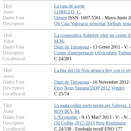
Títol
La cata de aceite
Autor
LOBILLO, C.
Dades Font
Origen
ISSN: 1697-5561 - Mayo-Junio 200
Descriptors
Oli
Cata
Valoracio sensorial
Atributs nega
Títol
La cooperativa Soldebre obre un centre d'i
Autor
M.M.
Dades Font
Diari de Tarragona
- 13 Gener 2011 - V: -
Descriptors
Centre d'interpretacio
Olivicultura
Turism
Localització
C 24/283
Títol
La fira del Oli Nou arranca hoy con el obj
Autor
Dades Font
Diari de Tarragona
- 16 Novembre 2012 - 
Descriptors
Fires
Reus
Siurana DOP
2012
Vendes
Localització
C 25/74
Títol
La mala collita porta premi per l'olivera. L
Autor
ROVIRA, M.
Dades Font
L?Economic
- 9-15 Mar? 2013 - V: - N: ,
Descriptors
Oli
Collita
2012-2013
Preu
Rendiment
Localització
C 24/338 - Enologia recull ENO 177