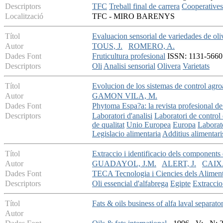
Descriptors
TFC
Treball final de carrera
Cooperatives 
Localització
TFC - MIRO BARENYS
Títol
Evaluacion sensorial de variedades de oli
Autor
TOUS, J.
ROMERO, A.
Dades Font
Fruticultura profesional
ISSN: 1131-5660 -
Descriptors
Oli
Analisi sensorial
Olivera
Varietats
Títol
Evolucion de los sistemas de control agro
Autor
GAMON VILA, M.
Dades Font
Phytoma Espa?a: la revista profesional de
Descriptors
Laboratori d'analisi
Laboratori de control 
de qualitat
Unio Europea
Europa
Laborato
Legislacio alimentaria
Additius alimentari
Títol
Extraccio i identificacio dels components 
Autor
GUADAYOL, J.M.
ALERT, J.
CAIX
Dades Font
TECA Tecnologia i Ciencies dels Alimen
Descriptors
Oli essencial d'alfabrega
Egipte
Extracci
Títol
Fats & oils business of alfa laval separat
Autor