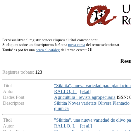
Per visualitzar el registre sencer cliqueu el títol corresponent.
Si cliqueu sobre un descriptor us farà una
nova cerca
del terme seleccionat.
Oli
També es pot fer una
cerca al catàleg
del terme cercat:
Resu
Registres trobats:
123
Títol
"Sikitita", nueva variedad para plantacio
Autor
RALLO, L.
[et.al]
Dades Font
Agricultura : revista agropecuaria
ISSN: 0
Descriptors
Sikitita
Noves varietats
Olivera
Plantacio 
quimica
Títol
"Sikitita", una nueva variedad de olivo pa
Autor
RALLO, L.
[et al.]