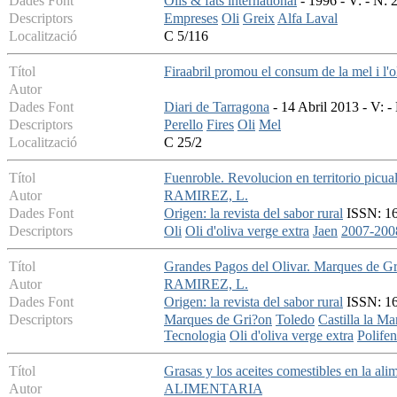
Dades Font
Oils & fats international
- 1996 - V: - N: 
Descriptors
Empreses
Oli
Greix
Alfa Laval
Localització
C 5/116
Títol
Firaabril promou el consum de la mel i l'o
Autor
Dades Font
Diari de Tarragona
- 14 Abril 2013 - V: - 
Descriptors
Perello
Fires
Oli
Mel
Localització
C 25/2
Títol
Fuenroble. Revolucion en territorio picua
Autor
RAMIREZ, L.
Dades Font
Origen: la revista del sabor rural
ISSN: 16
Descriptors
Oli
Oli d'oliva verge extra
Jaen
2007-200
Títol
Grandes Pagos del Olivar. Marques de G
Autor
RAMIREZ, L.
Dades Font
Origen: la revista del sabor rural
ISSN: 16
Descriptors
Marques de Gri?on
Toledo
Castilla la M
Tecnologia
Oli d'oliva verge extra
Polifen
Títol
Grasas y los aceites comestibles en la al
Autor
ALIMENTARIA