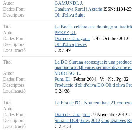
Autor
GAMUNDI, J.
Dades Font
Catalunya Rural i Agraria
ISSN: 1134-239
Descriptors
Oli d'oliva
Salut
Títol
La Boella celebra este domingo su tradici
Autor
PEREZ, U.
Dades Font
Diari de Tarragona
- 24 d'Octubre 2012 - 
Descriptors
Oli d'oliva
Festes
Localització
C25/149
Títol
La DO Siurana aconsegueix una produccio 
mantindra a 3,8 euros per incentivar-ne e
Autor
MORESO, L.
Dades Font
Punt, El
- Febrer 2004 - V: - N: , Pg: 32
Descriptors
Produccio d'oli d'oliva
DO
Oli d'oliva
Pr
Localització
C 24/38
Títol
La Fira de l'Oli Nou reunira a 21 coopera
Autor
Dades Font
Diari de Tarragona
- 9 Novembre 2012 - V
Descriptors
Siurana DOP
Fires
2012
Cooperatives
Re
Localització
C 25/131