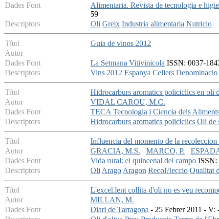
Dades Font
Alimentaria. Revista de tecnologia e higie
59
Descriptors
Oli
Greix
Industria alimentaria
Nutricio
Títol
Guia de vinos 2012
Autor
Dades Font
La Setmana Vitivinicola
ISSN: 0037-184X 
Descriptors
Vins
2012
Espanya
Cellers
Denominacio 
Títol
Hidrocarburs aromatics policiclics en oli d
Autor
VIDAL CAROU, M.C.
Dades Font
TECA Tecnologia i Ciencia dels Aliment
Descriptors
Hidrocarburs aromatics policiclics
Oli de 
Títol
Influencia del momento de la recoleccion 
Autor
GRACIA, M.S.
MARCO, P.
ESPADA,
Dades Font
Vida rural: el quincenal del campo
ISSN: 
Descriptors
Oli
Arago
Aragon
Recol?leccio
Qualitat d
Títol
L'excel.lent collita d'oli no es veu recom
Autor
MILLAN, M.
Dades Font
Diari de Tarragona
- 25 Febrer 2011 - V: -