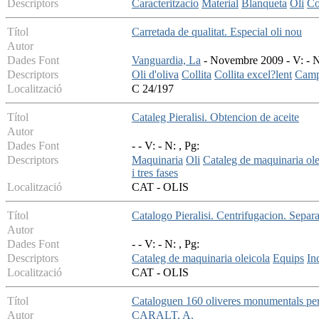
Descriptors
Caracteritzacio
Material
Blanqueta
Oli
Co
Títol
Carretada de qualitat. Especial oli nou
Autor
Dades Font
Vanguardia, La
- Novembre 2009 - V: - N:
Descriptors
Oli d'oliva
Collita
Collita excel?lent
Camp
Localització
C 24/197
Títol
Cataleg Pieralisi. Obtencion de aceite
Autor
Dades Font
- - V: - N: , Pg:
Descriptors
Maquinaria
Oli
Cataleg de maquinaria ole
i tres fases
Localització
CAT - OLIS
Títol
Catalogo Pieralisi. Centrifugacion. Separ
Autor
Dades Font
- - V: - N: , Pg:
Descriptors
Cataleg de maquinaria oleicola
Equips
In
Localització
CAT - OLIS
Títol
Cataloguen 160 oliveres monumentals per c
Autor
CARALT, A.