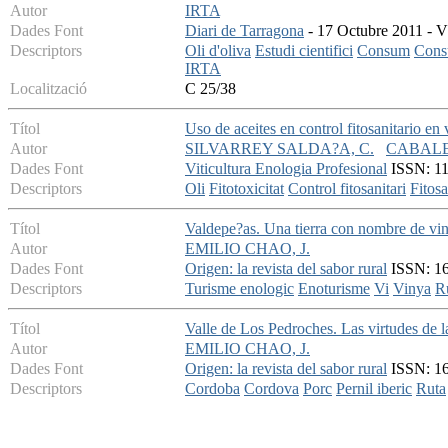
Autor
IRTA
Dades Font
Diari de Tarragona
- 17 Octubre 2011 - V:
Descriptors
Oli d'oliva
Estudi cientifici
Consum
Cons
IRTA
Localització
C 25/38
Títol
Uso de aceites en control fitosanitario en 
Autor
SILVARREY SALDA?A, C.
CABALE
Dades Font
Viticultura Enologia Profesional
ISSN: 113
Descriptors
Oli
Fitotoxicitat
Control fitosanitari
Fitosa
Títol
Valdepe?as. Una tierra con nombre de vin
Autor
EMILIO CHAO, J.
Dades Font
Origen: la revista del sabor rural
ISSN: 169
Descriptors
Turisme enologic
Enoturisme
Vi
Vinya
Ru
Títol
Valle de Los Pedroches. Las virtudes de 
Autor
EMILIO CHAO, J.
Dades Font
Origen: la revista del sabor rural
ISSN: 16
Descriptors
Cordoba
Cordova
Porc
Pernil iberic
Ruta