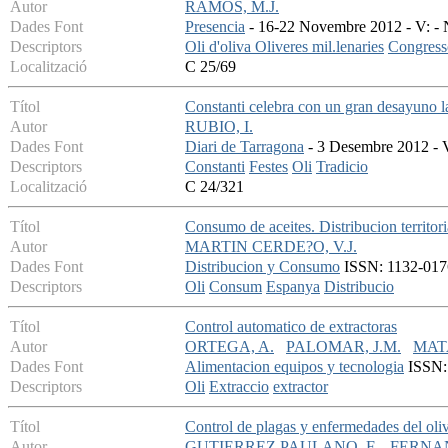
Autor
RAMOS, M.J.
Dades Font
Presencia
- 16-22 Novembre 2012 - V: - N
Descriptors
Oli d'oliva
Oliveres mil.lenaries
Congress
Localització
C 25/69
Títol
Constanti celebra con un gran desayuno l
Autor
RUBIO, I.
Dades Font
Diari de Tarragona
- 3 Desembre 2012 - V:
Descriptors
Constanti
Festes
Oli
Tradicio
Localització
C 24/321
Títol
Consumo de aceites. Distribucion territori
Autor
MARTIN CERDE?O, V.J.
Dades Font
Distribucion y Consumo
ISSN: 1132-0176
Descriptors
Oli
Consum
Espanya
Distribucio
Títol
Control automatico de extractoras
Autor
ORTEGA, A.
PALOMAR, J.M.
MATA
Dades Font
Alimentacion equipos y tecnologia
ISSN: 
Descriptors
Oli
Extraccio
extractor
Títol
Control de plagas y enfermedades del oli
Autor
GUTIERREZ PAULANO, F.
FERNA