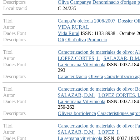
Descriptors
Oliva
Campanya
Denominacio d'origen p
Localització
C 24/235
Títol
Campa?a oleicola 2006/2007. Dossier Oli
Autor
VIDA RURAL
Dades Font
Vida Rural
ISSN: 1133-8938 - Octubre 20
Descriptors
Oli
Oli d'oliva
Produccio
Títol
Caracterizacion de materiales de olivo: Al
Autor
LOPEZ CORTES, I.
SALAZAR, D.M
Dades Font
La Setmana Vitivinicola
ISSN: 0037-184X 
293
Descriptors
Caracteritzacio
Olivera
Caracteritzacio a
Títol
Caracterizacion de materiales de olivo: B
Autor
SALAZAR, D.M.
LOPEZ CORTES, I
Dades Font
La Setmana Vitivinicola
ISSN: 0037-184X 
259-262
Descriptors
Olivera borriolenca
Caracteristiques agr
Títol
Caracterizacion de materiales de olivo: F
Autor
SALAZAR, D.M.
LOPEZ, I.
Dades Font
La semana vitivinicola
ISSN: 0037-184X -