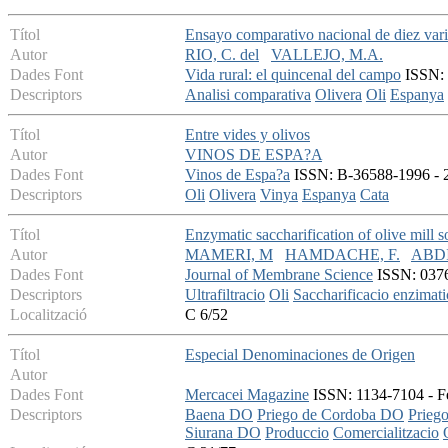
Títol
Ensayo comparativo nacional de diez vari
Autor
RIO, C. del
VALLEJO, M.A.
Dades Font
Vida rural: el quincenal del campo
ISSN: 
Descriptors
Analisi comparativa
Olivera
Oli
Espanya
Títol
Entre vides y olivos
Autor
VINOS DE ESPA?A
Dades Font
Vinos de Espa?a
ISSN: B-36588-1996 - 20
Descriptors
Oli
Olivera
Vinya
Espanya
Cata
Títol
Enzymatic saccharification of olive mill 
Autor
MAMERI, M
HAMDACHE, F.
ABDI
Dades Font
Journal of Membrane Science
ISSN: 0376-
Descriptors
Ultrafiltracio
Oli
Saccharificacio enzimati
Localització
C 6/52
Títol
Especial Denominaciones de Origen
Autor
Dades Font
Mercacei Magazine
ISSN: 1134-7104 - Fe
Descriptors
Baena DO
Priego de Cordoba DO
Prieg
Siurana DO
Produccio
Comercialitzacio