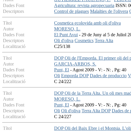
Dades Font
Agricultura: revista agropecuaria
ISSN: 00
Descriptors
Control de plagues
Malalties de l'olivera
Títol
Cosmetica ecolovida amb oli d'oliva
Autor
MORESO, L.
Dades Font
El Punt Avui
- 29 de Juny al 5 de Juliol 
Descriptors
Oli d'oliva
Cosmetics
Terra Alta
Localització
C25/138
Títol
DOP Oli de l'Emporda. El primer oli del 
Autor
GARCIA-ARBOS, S.
Dades Font
Punt, El
- Agost 2009 - V: - N: , Pg: 40
Descriptors
Oli
Emporda DOP
Dades de produccio
V
Localització
C 24/222
Títol
DOP Oli de la Terra Alta. Un oli mes ma
Autor
MORESO, L.
Dades Font
Punt, El
- Agost 2009 - V: - N: , Pg: 40
Descriptors
Oli
Oli d'oliva
Terra Alta DOP
Dades de 
Localització
C 24/227
Títol
DOP Oli del Baix Ebre i el Montsia. L'oli