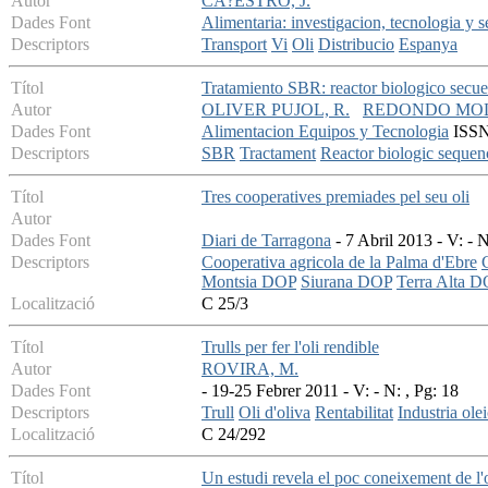
Autor
CA?ESTRO, J.
Dades Font
Alimentaria: investigacion, tecnologia y 
Descriptors
Transport
Vi
Oli
Distribucio
Espanya
Títol
Tratamiento SBR: reactor biologico secuen
Autor
OLIVER PUJOL, R.
REDONDO MOL
Dades Font
Alimentacion Equipos y Tecnologia
ISSN:
Descriptors
SBR
Tractament
Reactor biologic sequen
Títol
Tres cooperatives premiades pel seu oli
Autor
Dades Font
Diari de Tarragona
- 7 Abril 2013 - V: - N
Descriptors
Cooperativa agricola de la Palma d'Ebre
Montsia DOP
Siurana DOP
Terra Alta 
Localització
C 25/3
Títol
Trulls per fer l'oli rendible
Autor
ROVIRA, M.
Dades Font
- 19-25 Febrer 2011 - V: - N: , Pg: 18
Descriptors
Trull
Oli d'oliva
Rentabilitat
Industria ole
Localització
C 24/292
Títol
Un estudi revela el poc coneixement de l'