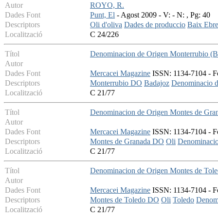
Autor
ROYO, R.
Dades Font
Punt, El
- Agost 2009 - V: - N: , Pg: 40
Descriptors
Oli d'oliva
Dades de produccio
Baix Ebr
Localització
C 24/226
Títol
Denominacion de Origen Monterrubio (Bad
Autor
Dades Font
Mercacei Magazine
ISSN: 1134-7104 - Fe
Descriptors
Monterrubio DO
Badajoz
Denominacio d
Localització
C 21/77
Títol
Denominacion de Origen Montes de Grana
Autor
Dades Font
Mercacei Magazine
ISSN: 1134-7104 - Fe
Descriptors
Montes de Granada DO
Oli
Denominacio
Localització
C 21/77
Títol
Denominacion de Origen Montes de Toledo
Autor
Dades Font
Mercacei Magazine
ISSN: 1134-7104 - Fe
Descriptors
Montes de Toledo DO
Oli
Toledo
Denomi
Localització
C 21/77