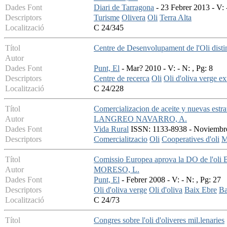
Dades Font
Diari de Tarragona
- 23 Febrer 2013 - V: 
Descriptors
Turisme
Olivera
Oli
Terra Alta
Localització
C 24/345
Títol
Centre de Desenvolupament de l'Oli disting
Autor
Dades Font
Punt, El
- Mar? 2010 - V: - N: , Pg: 8
Descriptors
Centre de recerca
Oli
Oli d'oliva verge ex
Localització
C 24/228
Títol
Comercializacion de aceite y nuevas estra
Autor
LANGREO NAVARRO, A.
Dades Font
Vida Rural
ISSN: 1133-8938 - Noviembre 
Descriptors
Comercialitzacio
Oli
Cooperatives d'oli
M
Títol
Comissio Europea aprova la DO de l'oli 
Autor
MORESO, L.
Dades Font
Punt, El
- Febrer 2008 - V: - N: , Pg: 27
Descriptors
Oli d'oliva verge
Oli d'oliva
Baix Ebre
Ba
Localització
C 24/73
Títol
Congres sobre l'oli d'oliveres mil.lenaries