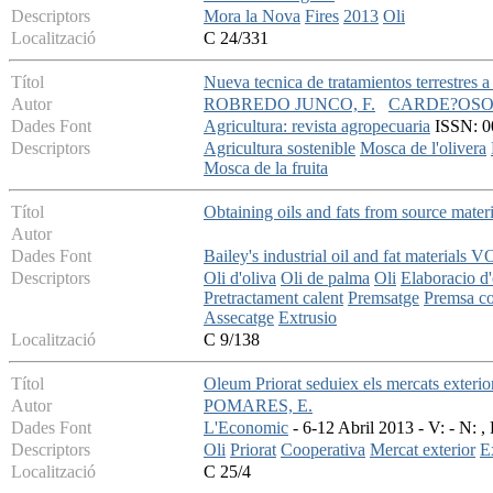
Descriptors
Mora la Nova
Fires
2013
Oli
Localització
C 24/331
Títol
Nueva tecnica de tratamientos terrestres a
Autor
ROBREDO JUNCO, F.
CARDE?OSO, 
Dades Font
Agricultura: revista agropecuaria
ISSN: 00
Descriptors
Agricultura sostenible
Mosca de l'olivera
Mosca de la fruita
Títol
Obtaining oils and fats from source materi
Autor
Dades Font
Bailey's industrial oil and fat materials 
Descriptors
Oli d'oliva
Oli de palma
Oli
Elaboracio d'
Pretractament calent
Premsatge
Premsa co
Assecatge
Extrusio
Localització
C 9/138
Títol
Oleum Priorat seduiex els mercats exterio
Autor
POMARES, E.
Dades Font
L'Economic
- 6-12 Abril 2013 - V: - N: , 
Descriptors
Oli
Priorat
Cooperativa
Mercat exterior
E
Localització
C 25/4