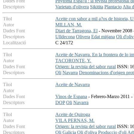
Dades Font
Phytoma Espa?a : la revista profesional d
Descriptors
Varietats d'olivera
Sikitita
Plantacio
Alta d
Títol
Aceite con sabor a mil a?os de historia, 
Autor
MILLAN, M.
Dades Font
Diari de Tarragona, El
- Novembre 2008 - 
Descriptors
Ulldecona
Olivera
Edat mitjana
Oli d'oli
Localització
C 24/172
Títol
Aceite de Navarra. En la frontera de lo i
Autor
TACORONTE, Y.
Dades Font
Origen: la revista del sabor rural
ISSN: 16
Descriptors
Oli
Navarra
Denominacions d'origen prot
Títol
Aceite de Navarra
Autor
Dades Font
Vinos de Espana
- Febrero-Marzo 2011 - 
Descriptors
DOP
Oli
Navarra
Títol
Aceite de Quiroga
Autor
VILA PERNAS, M.
Dades Font
Origen: la revista del sabor rural
ISSN: 16
Descriptors
Oli
Galicia
Oli d'oliva
Produccio d'oli
Ar