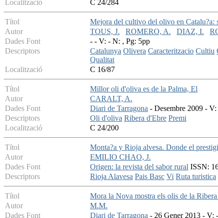
Localització
C 24/284
Títol
Mejora del cultivo del olivo en Catalu?a: 
Autor
TOUS, J.
ROMERO, A.
DIAZ, I.
R
Dades Font
- - V: - N: , Pg: 5pp
Descriptors
Catalunya
Olivera
Caracteritzacio
Cultiu
Qualitat
Localització
C 16/87
Títol
Millor oli d'oliva es de la Palma, El
Autor
CARALT, A.
Dades Font
Diari de Tarragona
- Desembre 2009 - V: 
Descriptors
Oli d'oliva
Ribera d'Ebre
Premi
Localització
C 24/200
Títol
Monta?a y Rioja alvesa. Donde el prestigio
Autor
EMILIO CHAO, J.
Dades Font
Origen: la revista del sabor rural
ISSN: 169
Descriptors
Rioja Alavesa
Pais Basc
Vi
Ruta turistica
Títol
Mora la Nova mostra els olis de la Ribera 
Autor
M.M.
Dades Font
Diari de Tarragona
- 26 Gener 2013 - V: -