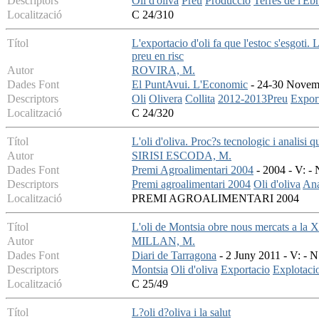
Descriptors
Oli d'oliva
Preu
Produccio
Terres de l'Eb
Localització
C 24/310
Títol
L'exportacio d'oli fa que l'estoc s'esgoti.
preu en risc
Autor
ROVIRA, M.
Dades Font
El PuntAvui. L'Economic
- 24-30 Novemb
Descriptors
Oli
Olivera
Collita
2012-2013Preu
Expor
Localització
C 24/320
Títol
L'oli d'oliva. Proc?s tecnologic i analisi 
Autor
SIRISI ESCODA, M.
Dades Font
Premi Agroalimentari 2004
- 2004 - V: - N
Descriptors
Premi agroalimentari 2004
Oli d'oliva
Ana
Localització
PREMI AGROALIMENTARI 2004
Títol
L'oli de Montsia obre nous mercats a la Xin
Autor
MILLAN, M.
Dades Font
Diari de Tarragona
- 2 Juny 2011 - V: - N:
Descriptors
Montsia
Oli d'oliva
Exportacio
Explotacio
Localització
C 25/49
Títol
L?oli d?oliva i la salut