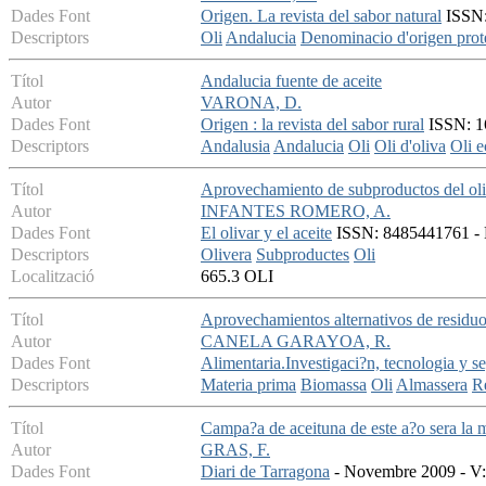
Dades Font
Origen. La revista del sabor natural
ISSN: 
Descriptors
Oli
Andalucia
Denominacio d'origen prot
Títol
Andalucia fuente de aceite
Autor
VARONA, D.
Dades Font
Origen : la revista del sabor rural
ISSN: 16
Descriptors
Andalusia
Andalucia
Oli
Oli d'oliva
Oli e
Títol
Aprovechamiento de subproductos del oli
Autor
INFANTES ROMERO, A.
Dades Font
El olivar y el aceite
ISSN: 8485441761 - Fe
Descriptors
Olivera
Subproductes
Oli
Localització
665.3 OLI
Títol
Aprovechamientos alternativos de residuo
Autor
CANELA GARAYOA, R.
Dades Font
Alimentaria.Investigaci?n, tecnologia y s
Descriptors
Materia prima
Biomassa
Oli
Almassera
Re
Títol
Campa?a de aceituna de este a?o sera la 
Autor
GRAS, F.
Dades Font
Diari de Tarragona
- Novembre 2009 - V: 