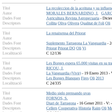
Títol
La recoleccion de la aceituna y su influenc
Autor
MORALES BERNARDINO, J.
GARC
Dades Font
Agricultura Revista Agropecuaria
- Dicie
Descriptors
Collita
Oliva
Olivera
Qualitat de l'oli
Oli
Títol
La renaixensa del Priorat
Autor
Dades Font
Suplemento Tarragona La Vanguardia
- 2
Descriptors
Priorat
Priorat DO
Oli
Vi
Localització
C 12/136
Títol
Les Borges espera 65.000 visitas en su trad
Autor
RICOU, J.
Dades Font
La Vanguardia (Vivir)
- 19 Enero 2013 - V
Descriptors
Les Borges Blanques
Fires
Oli
2013
Localització
C 24/335
Títol
Medio siglo prensando uvas
Autor
FORNOS, S.
Dades Font
Diari de Tarragona
- 16 Gener 2011 - V: -
Descriptors
Cellers
Cooperativa
Historia
Raim
Oli
Mo