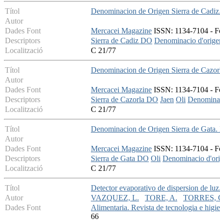
Títol
Denominacion de Origen Sierra de Cadiz. 
Autor
Dades Font
Mercacei Magazine
ISSN: 1134-7104 - Fe
Descriptors
Sierra de Cadiz DO
Denominacio d'orige
Localització
C 21/77
Títol
Denominacion de Origen Sierra de Cazorla
Autor
Dades Font
Mercacei Magazine
ISSN: 1134-7104 - Fe
Descriptors
Sierra de Cazorla DO
Jaen
Oli
Denominac
Localització
C 21/77
Títol
Denominacion de Origen Sierra de Gata. R
Autor
Dades Font
Mercacei Magazine
ISSN: 1134-7104 - Fe
Descriptors
Sierra de Gata DO
Oli
Denominacio d'or
Localització
C 21/77
Títol
Detector evaporativo de dispersion de luz.
Autor
VAZQUEZ, L.
TORE, A.
TORRES, 
Dades Font
Alimentaria. Revista de tecnologia e higie
66