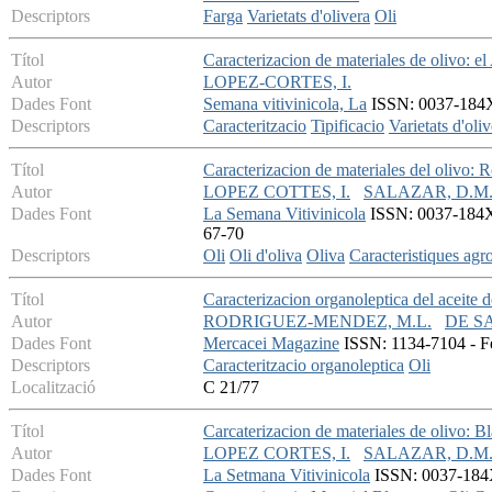
Descriptors
Farga
Varietats d'olivera
Oli
Títol
Caracterizacion de materiales de olivo: e
Autor
LOPEZ-CORTES, I.
Dades Font
Semana vitivinicola, La
ISSN: 0037-184X 
Descriptors
Caracteritzacio
Tipificacio
Varietats d'oli
Títol
Caracterizacion de materiales del olivo: 
Autor
LOPEZ COTTES, I.
SALAZAR, D.M
Dades Font
La Semana Vitivinicola
ISSN: 0037-184X -
67-70
Descriptors
Oli
Oli d'oliva
Oliva
Caracteristiques ag
Títol
Caracterizacion organoleptica del aceite 
Autor
RODRIGUEZ-MENDEZ, M.L.
DE SA
Dades Font
Mercacei Magazine
ISSN: 1134-7104 - Fe
Descriptors
Caracteritzacio organoleptica
Oli
Localització
C 21/77
Títol
Carcaterizacion de materiales de olivo: B
Autor
LOPEZ CORTES, I.
SALAZAR, D.M
Dades Font
La Setmana Vitivinicola
ISSN: 0037-184X 