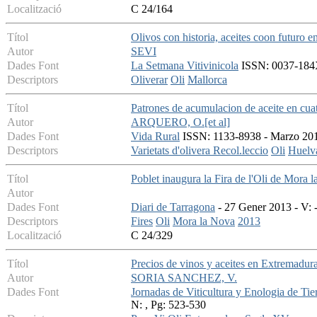
Localització
C 24/164
Títol
Olivos con historia, aceites coon futuro e
Autor
SEVI
Dades Font
La Setmana Vitivinicola
ISSN: 0037-184X 
Descriptors
Oliverar
Oli
Mallorca
Títol
Patrones de acumulacion de aceite en cua
Autor
ARQUERO, O.[et al]
Dades Font
Vida Rural
ISSN: 1133-8938 - Marzo 2011
Descriptors
Varietats d'olivera
Recol.leccio
Oli
Huelv
Títol
Poblet inaugura la Fira de l'Oli de Mora 
Autor
Dades Font
Diari de Tarragona
- 27 Gener 2013 - V: -
Descriptors
Fires
Oli
Mora la Nova
2013
Localització
C 24/329
Títol
Precios de vinos y aceites en Extremadur
Autor
SORIA SANCHEZ, V.
Dades Font
Jornadas de Viticultura y Enologia de Tie
N: , Pg: 523-530