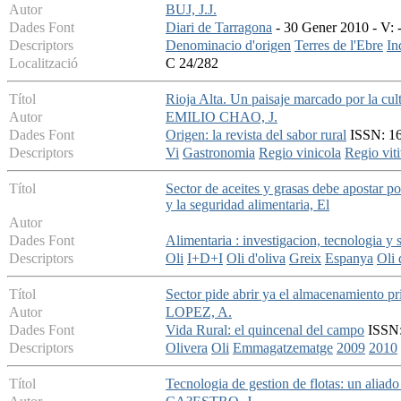
Autor
BUJ, J.J.
Dades Font
Diari de Tarragona
- 30 Gener 2010 - V: -
Descriptors
Denominacio d'origen
Terres de l'Ebre
In
Localització
C 24/282
Títol
Rioja Alta. Un paisaje marcado por la cul
Autor
EMILIO CHAO, J.
Dades Font
Origen: la revista del sabor rural
ISSN: 16
Descriptors
Vi
Gastronomia
Regio vinicola
Regio viti
Títol
Sector de aceites y grasas debe apostar po
y la seguridad alimentaria, El
Autor
Dades Font
Alimentaria : investigacion, tecnologia y 
Descriptors
Oli
I+D+I
Oli d'oliva
Greix
Espanya
Oli 
Títol
Sector pide abrir ya el almacenamiento p
Autor
LOPEZ, A.
Dades Font
Vida Rural: el quincenal del campo
ISSN:
Descriptors
Olivera
Oli
Emmagatzematge
2009
2010
Títol
Tecnologia de gestion de flotas: un aliado