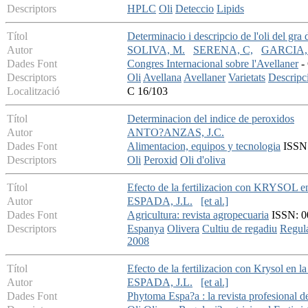
Descriptors
HPLC
Oli
Deteccio
Lipids
Títol
Determinacio i descripcio de l'oli del gra 
Autor
SOLIVA, M.
SERENA, C,
GARCIA,
Dades Font
Congres Internacional sobre l'Avellaner
- 
Descriptors
Oli
Avellana
Avellaner
Varietats
Descripci
Localització
C 16/103
Títol
Determinacion del indice de peroxidos
Autor
ANTO?ANZAS, J.C.
Dades Font
Alimentacion, equipos y tecnologia
ISSN:
Descriptors
Oli
Peroxid
Oli d'oliva
Títol
Efecto de la fertilizacion con KRYSOL en
Autor
ESPADA, J.L.
[et al.]
Dades Font
Agricultura: revista agropecuaria
ISSN: 00
Descriptors
Espanya
Olivera
Cultiu de regadiu
Regula
2008
Títol
Efecto de la fertilizacion con Krysol en l
Autor
ESPADA, J.L.
[et al.]
Dades Font
Phytoma Espa?a : la revista profesional d