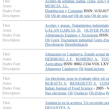
Títol
Aceites de semillas: palma, colza, soja y
Autor
MURCIA, J.L.
Dades Font
Distribucion y Consumo
ISSN: 1132-0176
Descriptors
Oli
Oli de gira-sol
Oli de soia
Oli de soja
Títol
Aceites y grasas. Tratamientos industriale
Autor
GALAN GARCIA, D.
OLIVER PUJOL
Dades Font
Alimentacio Equipos y Tecnologia
ISSN: 
Descriptors
Oli
Greix
Tractament industrial
Greix d'o
Decoloracio
Desodoritzacio
Títol
Almazaras en Catalunya. Estado actual de 
Autor
HERMOSO, J. F.
ROMERO, A.
TOUS
Dades Font
Agricultura
ISSN: 0002-1334 VOL LXVII -
Descriptors
Almassera
Catalunya
Oli
Instal.lacions
Títol
An electronic nose to evaluate olive oil o
Autor
BURATTI, S.
BENEDETTI, S.
COSI
Dades Font
Italian Journal of Food Science
- 2005 - V
Descriptors
Nas electronic
Oli
Oxidacio
Oli d'oliva
P
Títol
Andalucia en la aceitera. Un recorrido po
Autor
DESANTES, A.