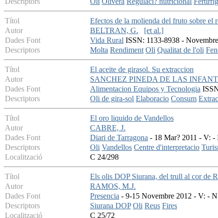
Descriptors
Oli
Olivera
Regulaci? nutricional
Fertirri
Títol
Efectos de la molienda del fruto sobre el r
Autor
BELTRAN, G.
[et al.]
Dades Font
Vida Rural
ISSN: 1133-8938 - Novembre 
Descriptors
Molta
Rendiment
Oli
Qualitat de l'oli
Fen
Títol
El aceite de girasol. Su extraccion
Autor
SANCHEZ PINEDA DE LAS INFANTA
Dades Font
Alimentacion Equipos y Tecnologia
ISSN:
Descriptors
Oli de gira-sol
Elaboracio
Consum
Extrac
Títol
El oro liquido de Vandellos
Autor
CABRE, J.
Dades Font
Diari de Tarragona
- 18 Mar? 2011 - V: - 
Descriptors
Oli
Vandellos
Centre d'interpretacio
Turi
Localització
C 24/298
Títol
Els olis DOP Siurana, del trull al cor de 
Autor
RAMOS, M.J.
Dades Font
Presencia
- 9-15 Novembre 2012 - V: - N:
Descriptors
Siurana DOP
Oli
Reus
Fires
Localització
C 25/72