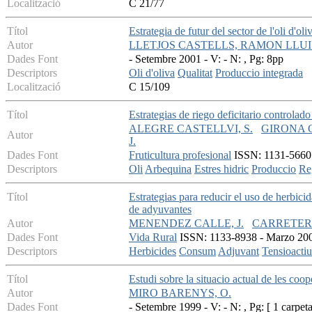
Localització
C 21/77
Títol
Estrategia de futur del sector de l'oli d'oli
Autor
LLETJOS CASTELLS, RAMON LLUI
Dades Font
- Setembre 2001 - V: - N: , Pg: 8pp
Descriptors
Oli d'oliva
Qualitat
Produccio integrada
Localització
C 15/109
Títol
Estrategias de riego deficitario controlado 
ALEGRE CASTELLVI, S.
GIRONA G
Autor
J.
Dades Font
Fruticultura profesional
ISSN: 1131-5660 -
Descriptors
Oli
Arbequina
Estres hidric
Produccio
Reg
Títol
Estrategias para reducir el uso de herbici
de adyuvantes
Autor
MENENDEZ CALLE, J.
CARRETER
Dades Font
Vida Rural
ISSN: 1133-8938 - Marzo 2006
Descriptors
Herbicides
Consum
Adjuvant
Tensioactiu
Títol
Estudi sobre la situacio actual de les coo
Autor
MIRO BARENYS, O.
Dades Font
- Setembre 1999 - V: - N: , Pg: [ 1 carpeta