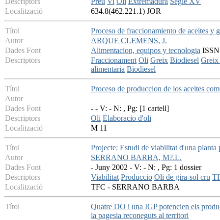
Descriptors
Preu
Vi
Oli
Extremadura
Segle XV
Localització
634.8(462.221.1) JOR
Títol
Proceso de fraccionamiento de aceites y g
Autor
ARQUE CLEMENS, J.
Dades Font
Alimentacion, equipos y tecnologia
ISSN:
Descriptors
Fraccionament
Oli
Greix
Biodiesel
Greix
alimentaria
Biodiesel
Títol
Proceso de produccion de los aceites com
Autor
Dades Font
- - V: - N: , Pg: [1 cartell]
Descriptors
Oli
Elaboracio d'oli
Localització
M 11
Títol
Projecte: Estudi de viabilitat d'una planta 
Autor
SERRANO BARBA, M?.L.
Dades Font
- Juny 2002 - V: - N: , Pg: 1 dossier
Descriptors
Viabilitat
Produccio
Oli de gira-sol cru
T
Localització
TFC - SERRANO BARBA
Títol
Quatre DO i una IGP potencien els productes 
la pagesia reconeguts al territori