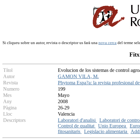
Si cliqueu sobre un autor, revista o descriptor us farà una
nova cerca
del terme sel
Fitx
Títol
Evolucion de los sistemas de control agro
Autor
GAMON VILA, M.
Revista
Phytoma Espa?a: la revista profesional de
Numero
199
Mes
Mayo
Any
2008
Pàgina
26-29
Lloc
Valencia
Descriptors
Laboratori d'analisi
Laboratori de contro
Control de qualitat
Unio Europea
Eur
fitosanitaris
Legislacio alimentaria
Addi