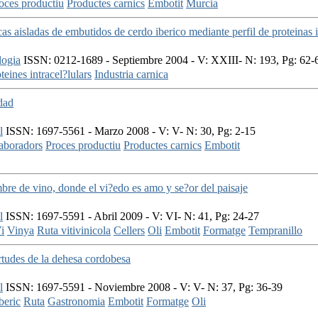
oces productiu
Productes carnics
Embotit
Murcia
icas aisladas de embutidos de cerdo iberico mediante perfil de proteinas i
logia
ISSN: 0212-1689 - Septiembre 2004 - V: XXIII- N: 193, Pg: 62-
teines intracel?lulars
Industria carnica
dad
l
ISSN: 1697-5561 - Marzo 2008 - V: V- N: 30, Pg: 2-15
aboradors
Proces productiu
Productes carnics
Embotit
bre de vino, donde el vi?edo es amo y se?or del paisaje
l
ISSN: 1697-5591 - Abril 2009 - V: VI- N: 41, Pg: 24-27
i
Vinya
Ruta vitivinicola
Cellers
Oli
Embotit
Formatge
Tempranillo
rtudes de la dehesa cordobesa
l
ISSN: 1697-5591 - Noviembre 2008 - V: V- N: 37, Pg: 36-39
beric
Ruta
Gastronomia
Embotit
Formatge
Oli