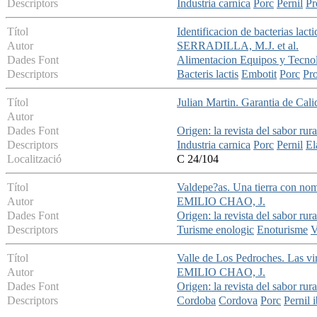
Descriptors
Industria carnica
Porc
Pernil
Pr
Títol
Identificacion de bacterias lact
Autor
SERRADILLA, M.J. et al.
Dades Font
Alimentacion Equipos y Tecno
Descriptors
Bacteris lactis
Embotit
Porc
Pro
Títol
Julian Martin. Garantia de Cali
Autor
Dades Font
Origen: la revista del sabor rura
Descriptors
Industria carnica
Porc
Pernil
El
Localització
C 24/104
Títol
Valdepe?as. Una tierra con nom
Autor
EMILIO CHAO, J.
Dades Font
Origen: la revista del sabor rura
Descriptors
Turisme enologic
Enoturisme
V
Títol
Valle de Los Pedroches. Las vi
Autor
EMILIO CHAO, J.
Dades Font
Origen: la revista del sabor rura
Descriptors
Cordoba
Cordova
Porc
Pernil i