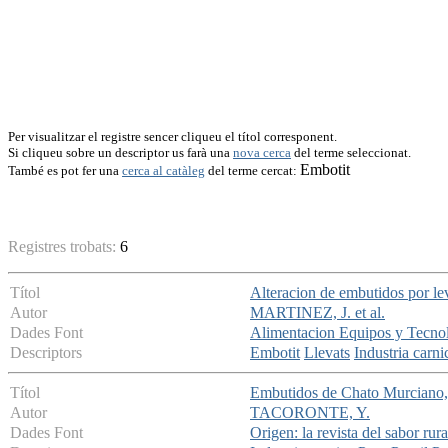
Per visualitzar el registre sencer cliqueu el títol corresponent.
Si cliqueu sobre un descriptor us farà una
nova cerca
del terme seleccionat.
Embotit
També es pot fer una
cerca al catàleg
del terme cercat:
Registres trobats:
6
Títol
Alteracion de embutidos por le
Autor
MARTINEZ, J. et al.
Dades Font
Alimentacion Equipos y Tecno
Descriptors
Embotit
Llevats
Industria carni
Títol
Embutidos de Chato Murciano,
Autor
TACORONTE, Y.
Dades Font
Origen: la revista del sabor rura