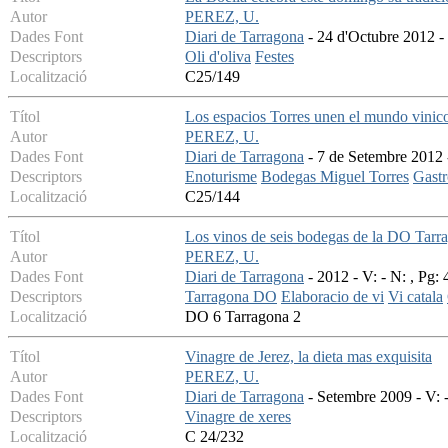
Autor
PEREZ, U.
Dades Font
Diari de Tarragona
- 24 d'Octubre 2012 - 
Descriptors
Oli d'oliva
Festes
Localització
C25/149
Títol
Los espacios Torres unen el mundo vinico
Autor
PEREZ, U.
Dades Font
Diari de Tarragona
- 7 de Setembre 2012 -
Descriptors
Enoturisme
Bodegas Miguel Torres
Gast
Localització
C25/144
Títol
Los vinos de seis bodegas de la DO Tarra
Autor
PEREZ, U.
Dades Font
Diari de Tarragona
- 2012 - V: - N: , Pg: 
Descriptors
Tarragona DO
Elaboracio de vi
Vi catala
Localització
DO 6 Tarragona 2
Títol
Vinagre de Jerez, la dieta mas exquisita
Autor
PEREZ, U.
Dades Font
Diari de Tarragona
- Setembre 2009 - V: -
Descriptors
Vinagre de xeres
Localització
C 24/232