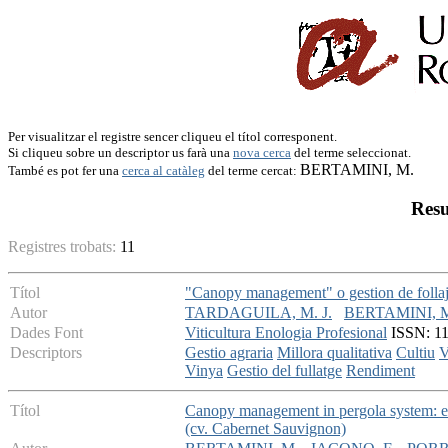
Per visualitzar el registre sencer cliqueu el títol corresponent.
Si cliqueu sobre un descriptor us farà una
nova cerca
del terme seleccionat.
BERTAMINI, M.
També es pot fer una
cerca al catàleg
del terme cercat:
Resu
Registres trobats:
11
Títol
"Canopy management" o gestion de follaje
Autor
TARDAGUILA, M. J.
BERTAMINI, 
Dades Font
Viticultura Enologia Profesional
ISSN: 113
Descriptors
Gestio agraria
Millora qualitativa
Cultiu
V
Vinya
Gestio del fullatge
Rendiment
Títol
Canopy management in pergola system: eff
(cv. Cabernet Sauvignon)