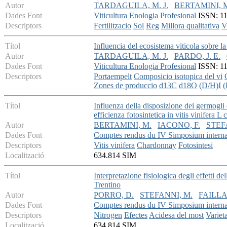
Autor
TARDAGUILA, M. J.
BERTAMINI, 
Dades Font
Viticultura Enologia Profesional
ISSN: 113
Descriptors
Fertilitzacio
Sol
Reg
Millora qualitativa
V
Títol
Influencia del ecosistema viticola sobre l
Autor
TARDAGUILA, M. J.
PARDO, J. E.
Dades Font
Viticultura Enologia Profesional
ISSN: 113
Descriptors
Portaempelt
Composicio isotopica del vi
Zones de produccio
d13C
d18O
(D/H)I
(
Títol
Influenza della disposizione dei germogli e
efficienza fotosintetica in vitis vinifera 
Autor
BERTAMINI, M.
IACONO, F.
STEF
Dades Font
Comptes rendus du IV Simposium internat
Descriptors
Vitis vinifera
Chardonnay
Fotosintesi
Localització
634.814 SIM
Títol
Interpretazione fisiologica degli effetti del
Trentino
Autor
PORRO, D.
STEFANNI, M.
FAILLA
Dades Font
Comptes rendus du IV Simposium internat
Descriptors
Nitrogen
Efectes
Acidesa del most
Varieta
Localització
634.814 SIM