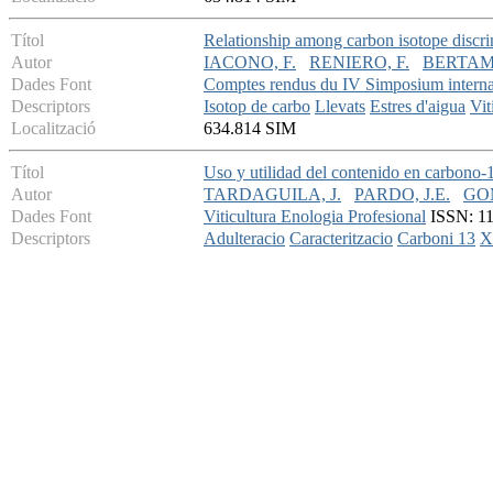
Títol
Relationship among carbon isotope discrim
Autor
IACONO, F.
RENIERO, F.
BERTAMI
Dades Font
Comptes rendus du IV Simposium internat
Descriptors
Isotop de carbo
Llevats
Estres d'aigua
Vit
Localització
634.814 SIM
Títol
Uso y utilidad del contenido en carbono-1
Autor
TARDAGUILA, J.
PARDO, J.E.
GOM
Dades Font
Viticultura Enologia Profesional
ISSN: 113
Descriptors
Adulteracio
Caracteritzacio
Carboni 13
X