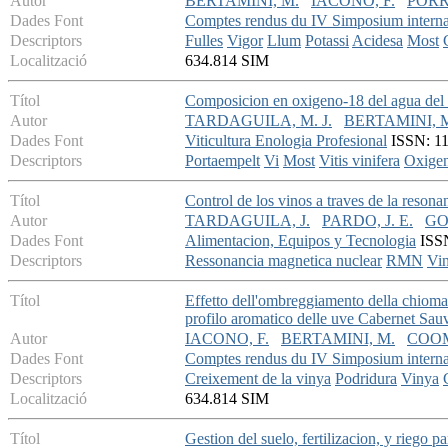
Autor
BERTAMINI, M.
IACONO, F.
PORR
Dades Font
Comptes rendus du IV Simposium internat
Descriptors
Fulles
Vigor
Llum
Potassi
Acidesa
Most
Localització
634.814 SIM
Títol
Composicion en oxigeno-18 del agua del mo
Autor
TARDAGUILA, M. J.
BERTAMINI, 
Dades Font
Viticultura Enologia Profesional
ISSN: 113
Descriptors
Portaempelt
Vi
Most
Vitis vinifera
Oxige
Títol
Control de los vinos a traves de la reso
Autor
TARDAGUILA, J.
PARDO, J. E.
GO
Dades Font
Alimentacion, Equipos y Tecnologia
ISSN
Descriptors
Ressonancia magnetica nuclear
RMN
Vin
Títol
Effetto dell'ombreggiamento della chioma s
profilo aromatico delle uve Cabernet Sau
Autor
IACONO, F.
BERTAMINI, M.
COOM
Dades Font
Comptes rendus du IV Simposium internat
Descriptors
Creixement de la vinya
Podridura
Vinya
Localització
634.814 SIM
Títol
Gestion del suelo, fertilizacion, y riego p