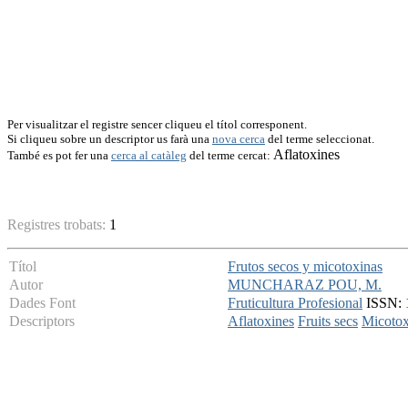
Per visualitzar el registre sencer cliqueu el títol corresponent.
Si cliqueu sobre un descriptor us farà una
nova cerca
del terme seleccionat.
Aflatoxines
També es pot fer una
cerca al catàleg
del terme cercat:
Registres trobats:
1
Títol
Frutos secos y micotoxinas
Autor
MUNCHARAZ POU, M.
Dades Font
Fruticultura Profesional
ISSN: 1
Descriptors
Aflatoxines
Fruits secs
Micotox