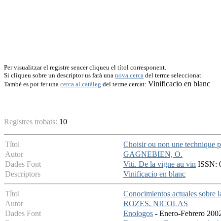
Per visualitzar el registre sencer cliqueu el títol corresponent.
Si cliqueu sobre un descriptor us farà una
nova cerca
del terme seleccionat.
Vinificacio en blanc
També es pot fer una
cerca al catàleg
del terme cercat:
Registres trobats:
10
Títol
Choisir ou non une technique p
Autor
GAGNEBIEN, O.
Dades Font
Viti. De la vigne au vin
ISSN: 0
Descriptors
Vinificacio en blanc
Títol
Conocimientos actuales sobre la
Autor
ROZES, NICOLAS
Dades Font
Enologos
- Enero-Febrero 2002