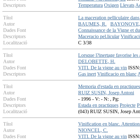
Descriptors
Temperatura
Oxigen
Llevats
Ac
Títol
La maceration pelliculaire dans
Autor
BAUMES, R.
BAYONOVE,
Dades Font
Connaissance de la Vigne et d
Descriptors
Maceracio pel.licular
Vinificac
Localització
C 3/38
Títol
Lorsque l?inertage favorise les
Autor
DELOBETTE, H.
Dades Font
VITI. De la vigne au vin
ISSN: 
Descriptors
Gas inert
Vinificacio en blanc
Títol
Memoria d'estada en practiques 
Autor
RUIZ SUSIN, Josep Antoni
Dades Font
- 1996 - V: - N: , Pg:
Descriptors
Estada en practiques
Projecte
P
Localització
(043) RUIZ SUSIN, Josep Ant
Títol
Vinification en blanc. Attention 
Autor
NIONCEL, C.
Dades Font
VITI. De la vigne au vin
ISSN: 