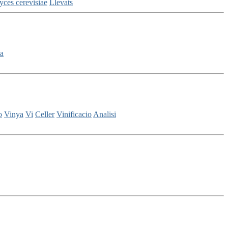
ces cerevisiae
Llevats
da
o
Vinya
Vi
Celler
Vinificacio
Analisi