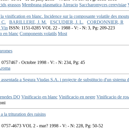
ids grassos
Membrana plasmatica
Aireacio
Saccharomyces cerevisiae
 la vinification en blanc. Incidence sur la composante volatile des mouts
 C.
BARILLERE, J. M.
ESCUDIER, J. L.
CORDONNIER, R
u Vin
ISSN: 1151-0285 VOL 22 - 1988 - V: - N: 3, Pg: 209-223
io en blanc
Components volatils
Most
 aromes
0757467 - Octobre 1998 - V: - N: 234, Pg: 45
Aroma
assentada a Segura Viudas S.A. i projecte de substitucio d'un sistema d
enedes DO
Vinificacio en blanc
Vinificacio en negre
Vinificacio de ros
oni
a la trituration des raisins
0757-4673 VOL 2 - mar? 1998 - V: - N: 228, Pg: 50-52