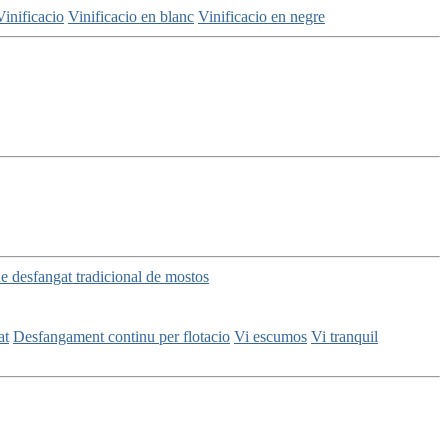
Vinificacio
Vinificacio en blanc
Vinificacio en negre
e desfangat tradicional de mostos
at
Desfangament continu per flotacio
Vi escumos
Vi tranquil