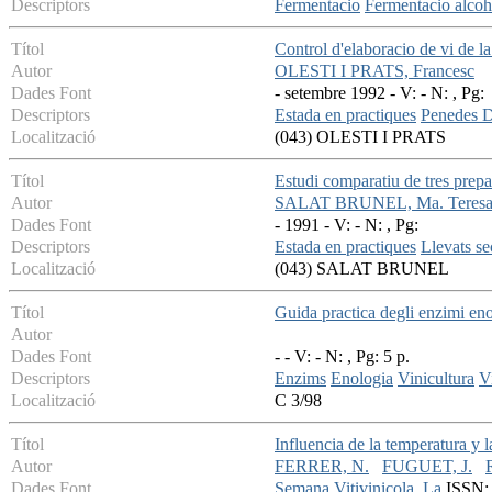
Descriptors
Fermentacio
Fermentacio alcoh
Títol
Control d'elaboracio de vi de 
Autor
OLESTI I PRATS, Francesc
Dades Font
- setembre 1992 - V: - N: , Pg:
Descriptors
Estada en practiques
Penedes 
Localització
(043) OLESTI I PRATS
Títol
Estudi comparatiu de tres prep
Autor
SALAT BRUNEL, Ma. Teres
Dades Font
- 1991 - V: - N: , Pg:
Descriptors
Estada en practiques
Llevats se
Localització
(043) SALAT BRUNEL
Títol
Guida practica degli enzimi eno
Autor
Dades Font
- - V: - N: , Pg: 5 p.
Descriptors
Enzims
Enologia
Vinicultura
V
Localització
C 3/98
Títol
Influencia de la temperatura y 
Autor
FERRER, N.
FUGUET, J.
Dades Font
Semana Vitivinicola, La
ISSN: 