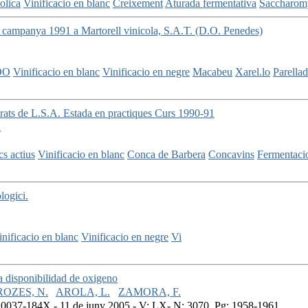
olica
Vinificacio en blanc
Creixement
Aturada fermentativa
Saccharomy
la campanya 1991 a Martorell vinicola, S.A.T. (D.O. Penedes)
DO
Vinificacio en blanc
Vinificacio en negre
Macabeu
Xarel.lo
Parella
arats de L.S.A. Estada en practiques Curs 1990-91
a
cs actius
Vinificacio en blanc
Conca de Barbera
Concavins
Fermentaci
logici.
inificacio en blanc
Vinificacio en negre
Vi
la disponibilidad de oxigeno
ROZES, N.
AROLA, L.
ZAMORA, F.
0037-184X - 11 de juny 2005 - V: LX- N: 3070, Pg: 1958-1961