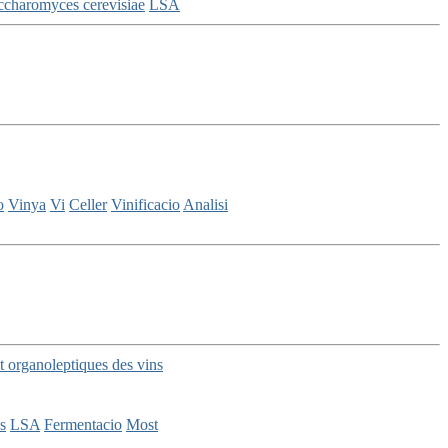
ccharomyces cerevisiae
LSA
o
Vinya
Vi
Celler
Vinificacio
Analisi
et organoleptiques des vins
s
LSA
Fermentacio
Most