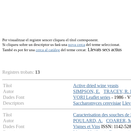
Per visualitzar el registre sencer cliqueu el títol corresponent.
Si cliqueu sobre un descriptor us farà una
nova cerca
del terme seleccionat.
Llevats secs actius
També es pot fer una
cerca al catàleg
del terme cercat:
Registres trobats:
13
Títol
Active dried wine yeasts
Autor
SIMPSON, E.
TRACEY, R. 
Dades Font
VORI Leaflet series
- 1986 - V:
Descriptors
Saccharomyces cerevisiae
Llev
Títol
Caracterisation des souches de l
Autor
POULARD, A.
COARER, M
Dades Font
Vignes et Vins
ISSN: 1142-5288