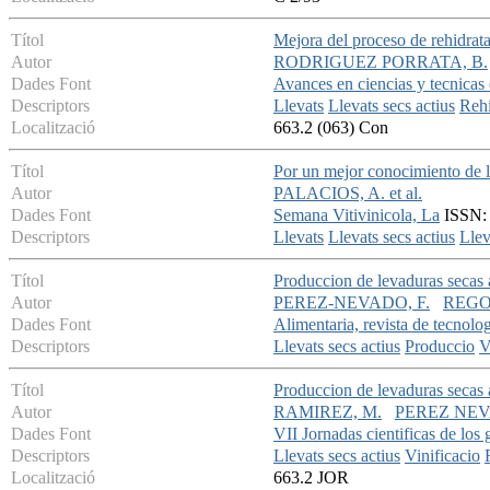
Títol
Mejora del proceso de rehidrata
Autor
RODRIGUEZ PORRATA, B.
Dades Font
Avances en ciencias y tecnicas
Descriptors
Llevats
Llevats secs actius
Rehi
Localització
663.2 (063) Con
Títol
Por un mejor conocimiento de l
Autor
PALACIOS, A. et al.
Dades Font
Semana Vitivinicola, La
ISSN: 
Descriptors
Llevats
Llevats secs actius
Llev
Títol
Produccion de levaduras secas 
Autor
PEREZ-NEVADO, F.
REGO
Dades Font
Alimentaria, revista de tecnolog
Descriptors
Llevats secs actius
Produccio
V
Títol
Produccion de levaduras secas 
Autor
RAMIREZ, M.
PEREZ NEV
Dades Font
VII Jornadas cientificas de los
Descriptors
Llevats secs actius
Vinificacio
Localització
663.2 JOR