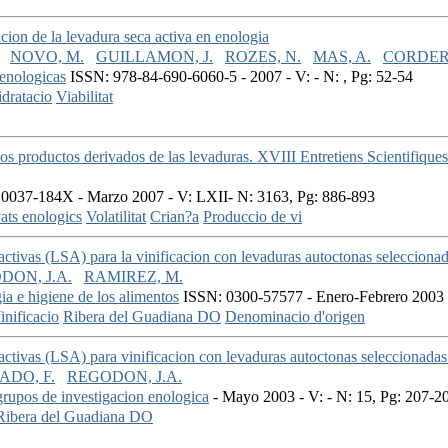
cion de la levadura seca activa en enologia
NOVO, M.
GUILLAMON, J.
ROZES, N.
MAS, A.
CORDER
 enologicas
ISSN: 978-84-690-6060-5 - 2007 - V: - N: , Pg: 52-54
dratacio
Viabilitat
os productos derivados de las levaduras. XVIII Entretiens Scientifiqu
0037-184X - Marzo 2007 - V: LXII- N: 3163, Pg: 886-893
ats enologics
Volatilitat
Crian?a
Produccio de vi
activas (LSA) para la vinificacion con levaduras autoctonas selecciona
DON, J.A.
RAMIREZ, M.
ia e higiene de los alimentos
ISSN: 0300-57577 - Enero-Febrero 2003 -
inificacio
Ribera del Guadiana DO
Denominacio d'origen
activas (LSA) para vinificacion con levaduras autoctonas seleccionada
ADO, F.
REGODON, J.A.
 grupos de investigacion enologica
- Mayo 2003 - V: - N: 15, Pg: 207-2
Ribera del Guadiana DO