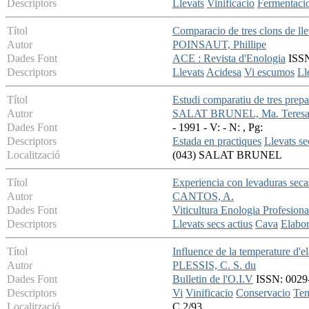
Descriptors
Llevats
Vinificacio
Fermentaci
Títol
Comparacio de tres clons de lle
Autor
POINSAUT, Phillipe
Dades Font
ACE : Revista d'Enologia
ISSN:
Descriptors
Llevats
Acidesa
Vi escumos
Ll
Títol
Estudi comparatiu de tres prep
Autor
SALAT BRUNEL, Ma. Teres
Dades Font
- 1991 - V: - N: , Pg:
Descriptors
Estada en practiques
Llevats se
Localització
(043) SALAT BRUNEL
Títol
Experiencia con levaduras secas
Autor
CANTOS, A.
Dades Font
Viticultura Enologia Profesiona
Descriptors
Llevats secs actius
Cava
Elabor
Títol
Influence de la temperature d'e
Autor
PLESSIS, C. S. du
Dades Font
Bulletin de l'O.I.V
ISSN: 0029-
Descriptors
Vi
Vinificacio
Conservacio
Tem
Localització
C 2/93