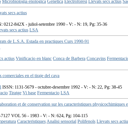
o
Microbiologia enologica
Genetica
Electroforesi
Llevats secs actius
Sa
vats secs actius
 0212-842X - juliol-setembre 1990 - V: - N: 19, Pg: 35-36
evats secs actius
LSA
arats de L.S.A. Estada en practiques Curs 1990-91
a
cs actius
Vinificacio en blanc
Conca de Barbera
Concavins
Fermentaci
 comerciales en el tiraje del cava
l
ISSN: 1131-5679 - octubre-desembre 1992 - V: - N: 22, Pg: 38-45
acio
Tiratge
Vi base
Fermentacio
LSA
laboration et de conservation sur les caracteristiques physicochimiques 
7127 VOL 56 - 1983 - V: - N: 624, Pg: 104-115
peratura
Caracteristiques
Analisi sensorial
Polifenols
Llevats secs actiu