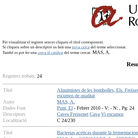
Per visualitzar el registre sencer cliqueu el títol corresponent.
Si cliqueu sobre un descriptor us farà una
nova cerca
del terme seleccionat.
MAS, A.
També es pot fer una
cerca al catàleg
del terme cercat:
Resu
Registres trobats:
24
Títol
Alquimistes de les bombolles, Els. Freixen
escumos de qualitat
Autor
MAS, A.
Dades Font
Punt, El
- Febrer 2010 - V: - N: , Pg: 24
Descriptors
Caves Freixenet
Cava
Vi escumos
Localització
C 24/230
Títol
Bacterias aceticas durante la fermentacio