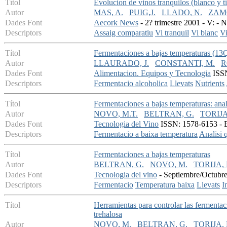
Títol
Evolucion de vinos tranquilos (blanco y 
Autor
MAS, A.
PUIG,J.
LLADO, N.
ZAMO
Dades Font
Aecork News
- 2? trimestre 2001 - V: - N
Descriptors
Assaig comparatiu
Vi tranquil
Vi blanc
Vi
Títol
Fermentaciones a bajas temperaturas (13QC
Autor
LLAURADO, J.
CONSTANTI, M.
R
Dades Font
Alimentacion. Equipos y Tecnologia
ISSN
Descriptors
Fermentacio alcoholica
Llevats
Nutrients
Títol
Fermentaciones a bajas temperaturas: anal
Autor
NOVO, M.T.
BELTRAN, G.
TORIJA
Dades Font
Tecnologia del Vino
ISSN: 1578-6153 - En
Descriptors
Fermentacio a baixa temperatura
Analisi 
Títol
Fermentaciones a bajas temperaturas
Autor
BELTRAN, G.
NOVO, M.
TORIJA, 
Dades Font
Tecnologia del vino
- Septiembre/Octubre 
Descriptors
Fermentacio
Temperatura baixa
Llevats
I
Títol
Herramientas para controlar las fermentac
trehalosa
Autor
NOVO, M.
BELTRAN, G.
TORIJA, 