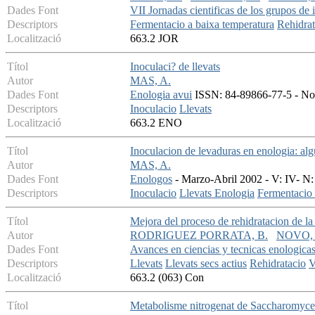
Dades Font
VII Jornadas cientificas de los grupos de i
Descriptors
Fermentacio a baixa temperatura
Rehidrat
Localització
663.2 JOR
Títol
Inoculaci? de llevats
Autor
MAS, A.
Dades Font
Enologia avui
ISSN: 84-89866-77-5 - Nov
Descriptors
Inoculacio
Llevats
Localització
663.2 ENO
Títol
Inoculacion de levaduras en enologia: alg
Autor
MAS, A.
Dades Font
Enologos
- Marzo-Abril 2002 - V: IV- N:
Descriptors
Inoculacio
Llevats
Enologia
Fermentacio 
Títol
Mejora del proceso de rehidratacion de la
Autor
RODRIGUEZ PORRATA, B.
NOVO,
Dades Font
Avances en ciencias y tecnicas enologica
Descriptors
Llevats
Llevats secs actius
Rehidratacio
V
Localització
663.2 (063) Con
Títol
Metabolisme nitrogenat de Saccharomyces 