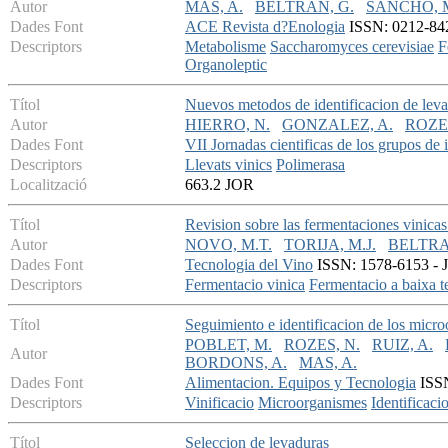
Autor
MAS, A.
BELTRAN, G.
SANCHO, 
Dades Font
ACE Revista d?Enologia
ISSN: 0212-842X
Descriptors
Metabolisme
Saccharomyces cerevisiae
F
Organoleptic
Títol
Nuevos metodos de identificacion de leva
Autor
HIERRO, N.
GONZALEZ, A.
ROZES
Dades Font
VII Jornadas cientificas de los grupos de 
Descriptors
Llevats vinics
Polimerasa
Localització
663.2 JOR
Títol
Revision sobre las fermentaciones vinicas
Autor
NOVO, M.T.
TORIJA, M.J.
BELTRA
Dades Font
Tecnologia del Vino
ISSN: 1578-6153 - Ju
Descriptors
Fermentacio vinica
Fermentacio a baixa t
Títol
Seguimiento e identificacion de los micro
POBLET, M.
ROZES, N.
RUIZ, A.
Autor
BORDONS, A.
MAS, A.
Dades Font
Alimentacion. Equipos y Tecnologia
ISSN
Descriptors
Vinificacio
Microorganismes
Identificaci
Títol
Seleccion de levaduras