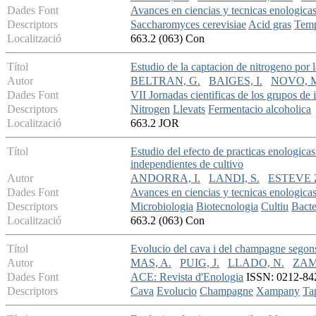
Dades Font
Avances en ciencias y tecnicas enologica
Descriptors
Saccharomyces cerevisiae
Acid gras
Temp
Localització
663.2 (063) Con
Títol
Estudio de la captacion de nitrogeno por 
Autor
BELTRAN, G.
BAIGES, I.
NOVO, M
Dades Font
VII Jornadas cientificas de los grupos de 
Descriptors
Nitrogen
Llevats
Fermentacio alcoholica
Localització
663.2 JOR
Títol
Estudio del efecto de practicas enologica
independientes de cultivo
Autor
ANDORRA, I.
LANDI, S.
ESTEVE 
Dades Font
Avances en ciencias y tecnicas enologica
Descriptors
Microbiologia
Biotecnologia
Cultiu
Bacte
Localització
663.2 (063) Con
Títol
Evolucio del cava i del champagne segons 
Autor
MAS, A.
PUIG, J.
LLADO, N.
ZAM
Dades Font
ACE: Revista d'Enologia
ISSN: 0212-842X
Descriptors
Cava
Evolucio
Champagne
Xampany
Ta