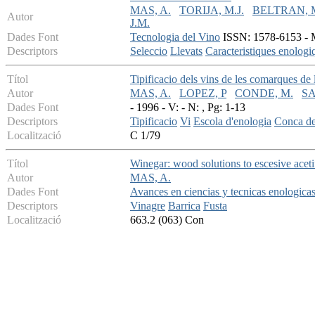
MAS, A.
TORIJA, M.J.
BELTRAN, 
Autor
J.M.
Dades Font
Tecnologia del Vino
ISSN: 1578-6153 - Ma
Descriptors
Seleccio
Llevats
Caracteristiques enologi
Títol
Tipificacio dels vins de les comarques de l
Autor
MAS, A.
LOPEZ, P
CONDE, M.
SA
Dades Font
- 1996 - V: - N: , Pg: 1-13
Descriptors
Tipificacio
Vi
Escola d'enologia
Conca de
Localització
C 1/79
Títol
Winegar: wood solutions to escesive acetif
Autor
MAS, A.
Dades Font
Avances en ciencias y tecnicas enologica
Descriptors
Vinagre
Barrica
Fusta
Localització
663.2 (063) Con