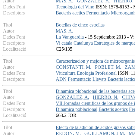
Autor
MAS, A.
GONZALEZ, A.
HIERRO, 
Dades Font
Tecnologia del Vino
ISSN: 1578-6153 - Ma
Descriptors
Bacteris acetics
Fermentacio
Microorgani
Títol
Botellas de cinco estrellas
Autor
MAS, A.
Dades Font
La Vanguardia
- 15 Septiembre 2013 - V: 
Descriptors
Vi catala
Catalunya
Estrategies de marqu
Localització
C25/135
Títol
Caracterizacion y mejora de microorganism
Autor
CONSTANTI, M.
POBLET, M.
ZAM
Dades Font
Viticultura Enologia Profesional
ISSN: 113
Descriptors
ADN
Fermentacio
Llevats
Bacteris lactic
Títol
Dinamica plobacional de las bacterias ace
Autor
GONZALEZ, A.
HIERRO, N.
CHIVA
Dades Font
VII Jornadas cientificas de los grupos de 
Descriptors
Dinamica poblacional
Bacteris acetics
Fe
Localització
663.2 JOR
Títol
Efecto de la adicion de acidos grasos sob
Autor
REDON, M.
GUILLAMON, J.M.
MA