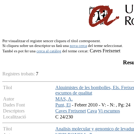
Per visualitzar el registre sencer cliqueu el títol corresponent.
Si cliqueu sobre un descriptor us farà una
nova cerca
del terme seleccionat.
Caves Freixenet
També es pot fer una
cerca al catàleg
del terme cercat:
Resu
Registres trobats:
7
Títol
Alquimistes de les bombolles, Els. Freixen
escumos de qualitat
Autor
MAS, A.
Dades Font
Punt, El
- Febrer 2010 - V: - N: , Pg: 24
Descriptors
Caves Freixenet
Cava
Vi escumos
Localització
C 24/230
Títol
Analisis molecular y genomico de levadur