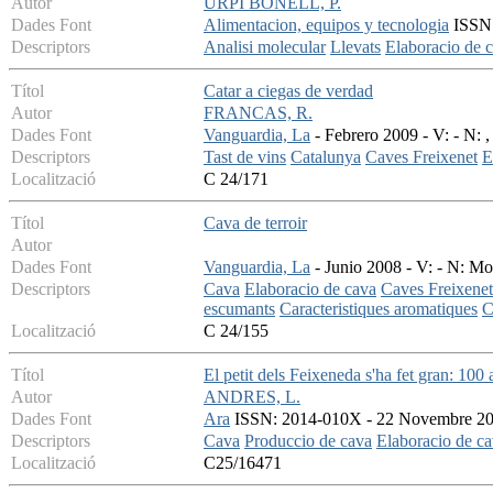
Autor
URPI BONELL, P.
Dades Font
Alimentacion, equipos y tecnologia
ISSN:
Descriptors
Analisi molecular
Llevats
Elaboracio de 
Títol
Catar a ciegas de verdad
Autor
FRANCAS, R.
Dades Font
Vanguardia, La
- Febrero 2009 - V: - N: ,
Descriptors
Tast de vins
Catalunya
Caves Freixenet
E
Localització
C 24/171
Títol
Cava de terroir
Autor
Dades Font
Vanguardia, La
- Junio 2008 - V: - N: Mo
Descriptors
Cava
Elaboracio de cava
Caves Freixenet
escumants
Caracteristiques aromatiques
C
Localització
C 24/155
Títol
El petit dels Feixeneda s'ha fet gran: 10
Autor
ANDRES, L.
Dades Font
Ara
ISSN: 2014-010X - 22 Novembre 2013
Descriptors
Cava
Produccio de cava
Elaboracio de c
Localització
C25/16471