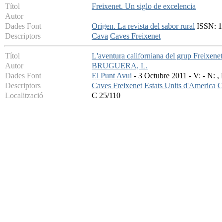
Títol
Freixenet. Un siglo de excelencia
Autor
Dades Font
Origen. La revista del sabor rural
ISSN: 16
Descriptors
Cava
Caves Freixenet
Títol
L'aventura californiana del grup Freixene
Autor
BRUGUERA, L.
Dades Font
El Punt Avui
- 3 Octubre 2011 - V: - N: ,
Descriptors
Caves Freixenet
Estats Units d'America
C
Localització
C 25/110