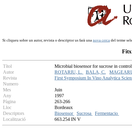
Si cliqueu sobre un autor, revista o descriptor us farà una
nova cerca
del terme sel
Fitx
Títol
Microbial biosensor for sucrose in contro
Autor
ROTARIU, L.
BALA, C.
MAGEARU,
Revista
First Symposium In Vino Analytica Scienti
Numero
Mes
Juin
Any
1997
Pàgina
263-266
Lloc
Bordeaux
Descriptors
Biosensor
Sucrosa
Fermentacio
Localització
663.254 IN V