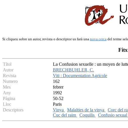
Si cliqueu sobre un autor, revista o descriptor us farà una
nova cerca
del terme sel
Fitx
Títol
La Confusion sexuelle : un moyen de lutte
Autor
BRECHBUHLER, C.
Revista
Viti : Documentation Agricole
Numero
162
Mes
febrer
Any
1992
Pàgina
50-52
Lloc
Paris
Descriptors
Vinya
Malalties de la vinya
Corc del r
Cuc del raim
Coquilis
Confusio sexua