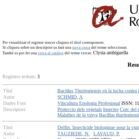
Per visualitzar el registre sencer cliqueu el títol corresponent.
Si cliqueu sobre un descriptor us farà una
nova cerca
del terme seleccionat.
Clysia ambiguella
També es pot fer una
cerca al catàleg
del terme cercat:
Resu
Registres trobats:
3
Títol
Bacillus Thuringiensis en la lucha contra l
Autor
SCHMID, A
Dades Font
Viticultura Enologia Profesional
ISSN: 113
Descriptors
Proteccio dels vegetals
Insectes
Corc del 
Malalties de la vinya
Bacillus thuringiensi
Títol
Delfin. Insecticide biologique pour la vign
Autor
TAUZIEDE, N.
LAVAUD, P.