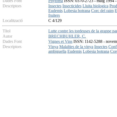
Dades Font
Phytoma
ISSN: 0370-2723 - maig 1994 - 
Descriptors
Insectes
Insecticides
Lluita biologica
Prod
Eudemis
Lobesia botrana
Corc del raim
E
fruiters
Localització
C 4/129
Títol
Lutte contre les tordeuses de la grappe pa
Autor
BRECHBUHLER, C.
Dades Font
Vignes et Vins
ISSN: 1142-5288 - novembr
Descriptors
Vinya
Malalties de la vinya
Insectes
Conf
ambiguella
Eudemis
Lobesia botrana
Cor