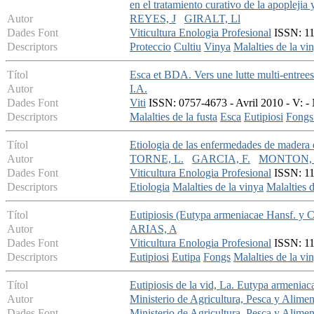
en el tratamiento curativo de la apoplejia 
Autor
REYES, J
GIRALT, Ll
Dades Font
Viticultura Enologia Profesional
ISSN: 113
Descriptors
Proteccio
Cultiu
Vinya
Malalties de la vi
Títol
Esca et BDA. Vers une lutte multi-entrees
Autor
I.A.
Dades Font
Viti
ISSN: 0757-4673 - Avril 2010 - V: - 
Descriptors
Malalties de la fusta
Esca
Eutipiosi
Fongs 
Títol
Etiologia de las enfermedades de madera 
Autor
TORNE, L.
GARCIA, F.
MONTON, 
Dades Font
Viticultura Enologia Profesional
ISSN: 113
Descriptors
Etiologia
Malalties de la vinya
Malalties d
Títol
Eutipiosis (Eutypa armeniacae Hansf. y Car
Autor
ARIAS, A
Dades Font
Viticultura Enologia Profesional
ISSN: 113
Descriptors
Eutipiosi
Eutipa
Fongs
Malalties de la vi
Títol
Eutipiosis de la vid, La. Eutypa armeniac
Autor
Ministerio de Agricultura, Pesca y Alime
Dades Font
Ministerio de Agricultura, Pesca y Alime