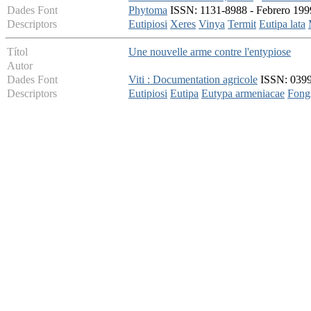
Dades Font
Phytoma
ISSN: 1131-8988 - Febrero 1999
Descriptors
Eutipiosi
Xeres
Vinya
Termit
Eutipa lata
Títol
Une nouvelle arme contre l'entypiose
Autor
Dades Font
Viti : Documentation agricole
ISSN: 0399-
Descriptors
Eutipiosi
Eutipa
Eutypa armeniacae
Fong