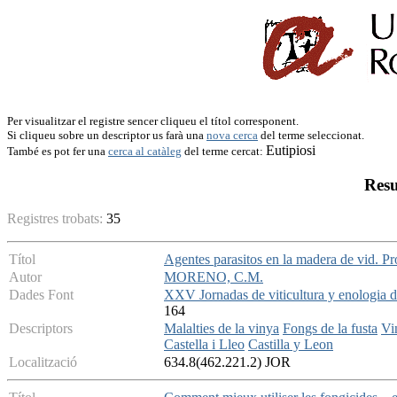
Per visualitzar el registre sencer cliqueu el títol corresponent.
Si cliqueu sobre un descriptor us farà una
nova cerca
del terme seleccionat.
Eutipiosi
També es pot fer una
cerca al catàleg
del terme cercat:
Resu
Registres trobats:
35
Títol
Agentes parasitos en la madera de vid. Pr
Autor
MORENO, C.M.
Dades Font
XXV Jornadas de viticultura y enologia d
164
Descriptors
Malalties de la vinya
Fongs de la fusta
Vi
Castella i Lleo
Castilla y Leon
Localització
634.8(462.221.2) JOR