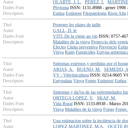
Autor
OLARTE, J. L.
PEREZ, I.
MARTINEZ
Dades Font
Phytoma
ISSN: 1131-8988 - gener 1998 - 
Descriptors
Eutipa
Eutipiosi
Fitopatologia
Rioja Alta
Títol
Proteger les plaies de taille
Autor
GALL, D. le
Dades Font
VITI: De la vigne au vin
ISSN: 0757-4673
Descriptors
Malalties de la vinya
Proteccio dels veget
Efectes
Lluita preventiva
Prevencio
Eutip
Vinya
Raim
Fungicides
Eutypa armeniac
Títol
Sintomas externos y perdidas por el hongo
Autor
ARIAS, A.
BUENO, M.
SEMEDO, A
Dades Font
VV : Vitivinicultura
ISSN: 0214-9605 VOL
Descriptors
Eutypalata
Vinya
Fongs
Eutipiosi
Eutipa
Títol
Sintomas y da?os de las enfermedades fun
Autor
ORTEGA LOPEZ, V.
SKAF, M.
Dades Font
Vida Rural
ISSN: 1133-8938 - Marzo 2015
Descriptors
Vinya
Malalties de la vinya
Fongs
Fongs 
Títol
Una estimacion sobre la incidencia de dos 
Autor
LOPEZ MARTINEZ, M.A.
OCETE RU