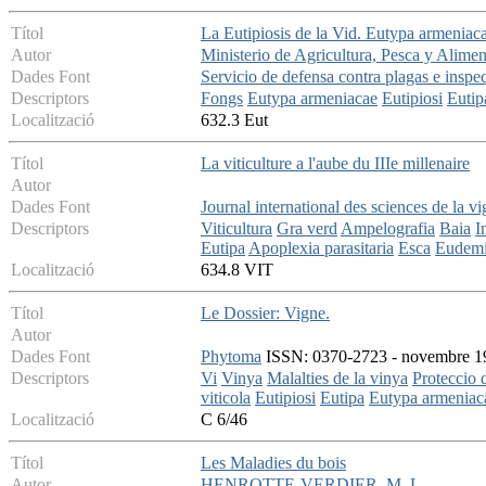
Títol
La Eutipiosis de la Vid. Eutypa armeniac
Autor
Ministerio de Agricultura, Pesca y Alime
Dades Font
Servicio de defensa contra plagas e inspe
Descriptors
Fongs
Eutypa armeniacae
Eutipiosi
Eutip
Localització
632.3 Eut
Títol
La viticulture a l'aube du IIIe millenaire
Autor
Dades Font
Journal international des sciences de la vi
Descriptors
Viticultura
Gra verd
Ampelografia
Baia
I
Eutipa
Apoplexia parasitaria
Esca
Eudem
Localització
634.8 VIT
Títol
Le Dossier: Vigne.
Autor
Dades Font
Phytoma
ISSN: 0370-2723 - novembre 199
Descriptors
Vi
Vinya
Malalties de la vinya
Proteccio 
viticola
Eutipiosi
Eutipa
Eutypa armeniac
Localització
C 6/46
Títol
Les Maladies du bois
Autor
HENROTTE-VERDIER, M. L.