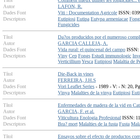
Títol
Comment mieux utiliser les fongicides... et
Autor
LAFON, R.
Dades Font
Viti : Documentation Agricole
ISSN: 0399-
Descriptors
Eutipiosi
Eutipa
Eutypa armeniacae
Fong
Fungicides
Títol
Da?os producidos por el numeroso comple
Autor
GARCIA CALLEJA, A.
Dades Font
Vida rural: el quincenal del campo
ISSN: 
Descriptors
Viny
Cep
Fongs
Estudi immunologic
Inve
Verticillium
Yesca
Eutipiosi
Malaltia de Pe
Títol
Die-Back in vines
Autor
FERREIRA, J.H.S
Dades Font
Vori Leaflet Series
- 1989 - V: - N: 20, Pg
Descriptors
Vinya
Malalties de la vinya
Eutipiosi
Eut
Títol
Enfermedades de madera de la vid en Cat
Autor
GARCIA, F. et al.
Dades Font
Viticultura Enologia Profesional
ISSN: 113
Descriptors
Bra? mort
Malalties de la fusta
Fusta
Mala
Títol
Ensayos sobre el efecto de productos corr