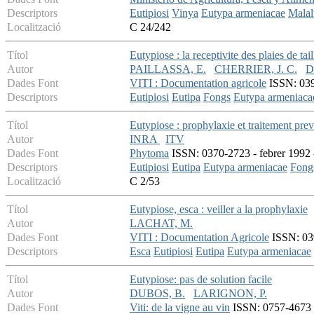
Descriptors
Eutipiosi
Vinya
Eutypa armeniacae
Malal
Localització
C 24/242
Títol
Eutypiose : la receptivite des plaies de tail
Autor
PAILLASSA, E.
CHERRIER, J. C.
D
Dades Font
VITI : Documentation agricole
ISSN: 0399
Descriptors
Eutipiosi
Eutipa
Fongs
Eutypa armeniaca
Títol
Eutypiose : prophylaxie et traitement preve
Autor
INRA
ITV
Dades Font
Phytoma
ISSN: 0370-2723 - febrer 1992 -
Descriptors
Eutipiosi
Eutipa
Eutypa armeniacae
Fong
Localització
C 2/53
Títol
Eutypiose, esca : veiller a la prophylaxie
Autor
LACHAT, M.
Dades Font
VITI : Documentation Agricole
ISSN: 039
Descriptors
Esca
Eutipiosi
Eutipa
Eutypa armeniacae
Títol
Eutypiose: pas de solution facile
Autor
DUBOS, B.
LARIGNON, P.
Dades Font
Viti: de la vigne au vin
ISSN: 0757-4673 -