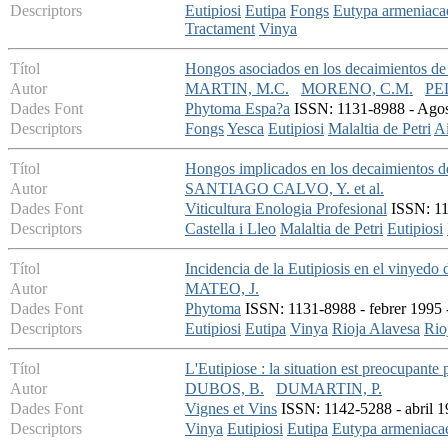
Descriptors
Eutipiosi
Eutipa
Fongs
Eutypa armeniaca
Tractament
Vinya
Títol
Hongos asociados en los decaimientos de 
Autor
MARTIN, M.C.
MORENO, C.M.
PE
Dades Font
Phytoma Espa?a
ISSN: 1131-8988 - Agost
Descriptors
Fongs
Yesca
Eutipiosi
Malaltia de Petri
Ai
Títol
Hongos implicados en los decaimientos de
Autor
SANTIAGO CALVO, Y. et al.
Dades Font
Viticultura Enologia Profesional
ISSN: 113
Descriptors
Castella i Lleo
Malaltia de Petri
Eutipiosi
Títol
Incidencia de la Eutipiosis en el vinyedo
Autor
MATEO, J.
Dades Font
Phytoma
ISSN: 1131-8988 - febrer 1995 -
Descriptors
Eutipiosi
Eutipa
Vinya
Rioja Alavesa
Rio
Títol
L'Eutipiose : la situation est preocupant
Autor
DUBOS, B.
DUMARTIN, P.
Dades Font
Vignes et Vins
ISSN: 1142-5288 - abril 19
Descriptors
Vinya
Eutipiosi
Eutipa
Eutypa armeniaca