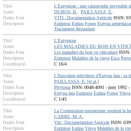
Títol
L'Eutypiose : une catastrophe previsible m
Autor
DUBOS, B.
PAILLASSA, E.
Dades Font
VITI : Documentation Agricole
ISSN: 039
Descriptors
Eutipiosi
Eutipa
Fongs
Eutypa armeniaca
Tractament fitosanitari
Títol
L'Eutypiose
Autor
LES MALADIES DU BOIS EN VITI
Dades Font
Les maladies du bois en viticulture
ISSN: 2
Descriptors
Eutipiosi
Malalties de la vinya
Esca
Preve
Localització
C 16/4
Títol
L'Inocolum infectieux d'Eutypa lata : sa fo
Autor
PAILLASSA, E. [et al.]
Dades Font
Phytoma
ISSN: 0048-4091 - juny 1992 - 
Descriptors
Eutypa lata
Eutipiosi
Eutipa
Fongs
Vinya
Localització
C 1/45
Títol
La Commission europeenne soutient la lutt
Autor
CARRE, M. A.
Dades Font
Viti : Documentation Agricole
ISSN: 0399
Descriptors
Eutipiosi
Eutipa
Vinya
Malalties de la vi