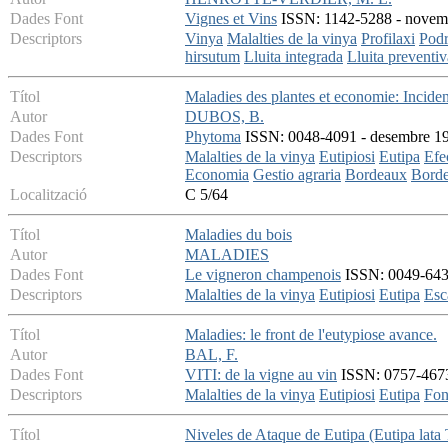
Dades Font
Vignes et Vins
ISSN: 1142-5288 - novembr
Descriptors
Vinya
Malalties de la vinya
Profilaxi
Podr
hirsutum
Lluita integrada
Lluita preventiv
Títol
Maladies des plantes et economie: Incide
Autor
DUBOS, B.
Dades Font
Phytoma
ISSN: 0048-4091 - desembre 199
Descriptors
Malalties de la vinya
Eutipiosi
Eutipa
Efe
Economia
Gestio agraria
Bordeaux
Bord
Localització
C 5/64
Títol
Maladies du bois
Autor
MALADIES
Dades Font
Le vigneron champenois
ISSN: 0049-643X 
Descriptors
Malalties de la vinya
Eutipiosi
Eutipa
Esc
Títol
Maladies: le front de l'eutypiose avance.
Autor
BAL, F.
Dades Font
VITI: de la vigne au vin
ISSN: 0757-4673 
Descriptors
Malalties de la vinya
Eutipiosi
Eutipa
Fon
Títol
Niveles de Ataque de Eutipa (Eutipa lata 