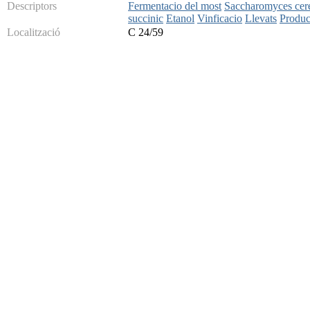
Descriptors
Fermentacio del most
Saccharomyces cere
succinic
Etanol
Vinficacio
Llevats
Produc
Localització
C 24/59