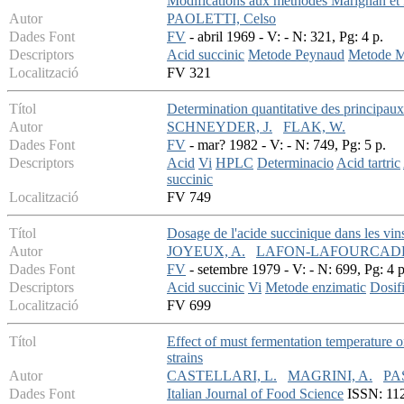
Modifications aux methodes Marignan et
Autor
PAOLETTI, Celso
Dades Font
FV
- abril 1969 - V: - N: 321, Pg: 4 p.
Descriptors
Acid succinic
Metode Peynaud
Metode M
Localització
FV 321
Títol
Determination quantitative des principau
Autor
SCHNEYDER, J.
FLAK, W.
Dades Font
FV
- mar? 1982 - V: - N: 749, Pg: 5 p.
Descriptors
Acid
Vi
HPLC
Determinacio
Acid tartric
succinic
Localització
FV 749
Títol
Dosage de l'acide succinique dans les vi
Autor
JOYEUX, A.
LAFON-LAFOURCADE,
Dades Font
FV
- setembre 1979 - V: - N: 699, Pg: 4 p
Descriptors
Acid succinic
Vi
Metode enzimatic
Dosif
Localització
FV 699
Títol
Effect of must fermentation temperature 
strains
Autor
CASTELLARI, L.
MAGRINI, A.
PA
Dades Font
Italian Journal of Food Science
ISSN: 112