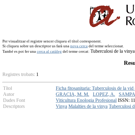
Per visualitzar el registre sencer cliqueu el títol corresponent.
Si cliqueu sobre un descriptor us farà una
nova cerca
del terme seleccionat.
Tuberculosi de la vinya
També es pot fer una
cerca al catàleg
del terme cercat:
Resu
Registres trobats:
1
Títol
Ficha fitosanitaria: Tuberculosis de la 
Autor
GRACIA, M. M.
LOPEZ, A.
SAMPA
Dades Font
Viticultura Enologia Profesional
ISSN: 113
Descriptors
Vinya
Malalties de la vinya
Tuberculosi d