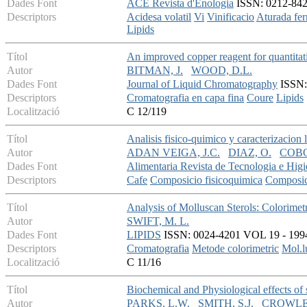
Dades Font
ACE Revista d'Enologia
ISSN: 0212-842X 
Descriptors
Acidesa volatil
Vi
Vinificacio
Aturada fer
Lipids
Títol
An improved copper reagent for quantitati
Autor
BITMAN, J.
WOOD, D.L.
Dades Font
Journal of Liquid Chromatography
ISSN: 
Descriptors
Cromatografia en capa fina
Coure
Lipids
Localització
C 12/119
Títol
Analisis fisico-quimico y caracterizacion 
Autor
ADAN VEIGA, J.C.
DIAZ, O.
COBO
Dades Font
Alimentaria Revista de Tecnologia e Higi
Descriptors
Cafe
Composicio fisicoquimica
Composic
Títol
Analysis of Molluscan Sterols: Colorimet
Autor
SWIFT, M. L.
Dades Font
LIPIDS
ISSN: 0024-4201 VOL 19 - 1994 
Descriptors
Cromatografia
Metode colorimetric
Mol.l
Localització
C 11/16
Títol
Biochemical and Physiological effects of s
Autor
PARKS, L.W.
SMITH, S.J.
CROWLEY