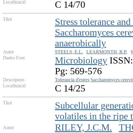
Localització
C 14/70
Títol
Stress tolerance and
Saccharomyces cerev
anaerobically
Autor
STEELS, E.L.
LEARMONTH, R.P.
Dades Font
Microbiology
ISSN: 
Pg: 569-576
Descriptors
Tolerancia d'estres
Saccharomyces cerevi
Localització
C 14/25
Títol
Subcellular generati
volatiles in the ripe
RILEY, J.C.M.
TH
Autor