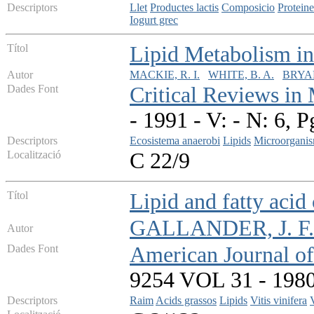
Descriptors
Llet
Productes lactis
Composicio
Proteine
Iogurt grec
Títol
Lipid Metabolism i
Autor
MACKIE, R. I.
WHITE, B. A.
BRYAN
Dades Font
Critical Reviews in
- 1991 - V: - N: 6, P
Descriptors
Ecosistema anaerobi
Lipids
Microorgani
Localització
C 22/9
Títol
Lipid and fatty acid
GALLANDER, J. F.
Autor
Dades Font
American Journal of
9254 VOL 31 - 1980 
Descriptors
Raim
Acids grassos
Lipids
Vitis vinifera
V