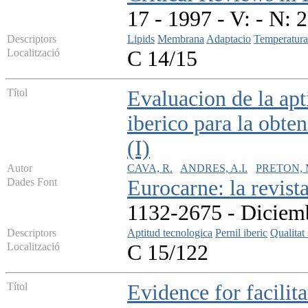
17 - 1997 - V: - N: 
Descriptors
Lipids
Membrana
Adaptacio
Temperatura
Localització
C 14/15
Títol
Evaluacion de la apt
iberico para la obte
(I)
Autor
CAVA, R.
ANDRES, A.I.
PRETON, M
Dades Font
Eurocarne: la revista
1132-2675 - Diciemb
Descriptors
Aptitud tecnologica
Pernil iberic
Qualitat 
Localització
C 15/122
Títol
Evidence for facilita