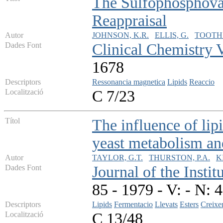
The Sulfophosphovan
Reappraisal
Autor
JOHNSON, K.R.
ELLIS, G.
TOOTHI
Dades Font
Clinical Chemistry
1678
Descriptors
Ressonancia magnetica
Lipids
Reaccio
Localització
C 7/23
Títol
The influence of lip
yeast metabolism an
Autor
TAYLOR, G.T.
THURSTON, P.A.
K
Dades Font
Journal of the Insti
85 - 1979 - V: - N: 
Descriptors
Lipids
Fermentacio
Llevats
Esters
Creixe
Localització
C 13/48