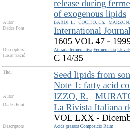
release during ferme
of exogenous lipids
Autor
BARDI, L.
COCITO, Ch.
MARZONA
Dades Font
International Journ
1605 VOL 47 - 1999 
Descriptors
Aturada fermentativa
Fermentacio
Llevat
Localització
C 14/35
Títol
Seed lipids from som
Note 1: fatty acid c
IZZO, R.
MURATO
Autor
Dades Font
La Rivista Italiana 
VOL LXX - Dicembre
Descriptors
Acids grassos
Composicio
Raim