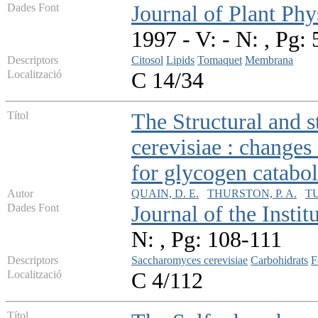
Dades Font
Journal of Plant Phy
1997 - V: - N: , Pg:
Descriptors
Citosol
Lipids
Tomaquet
Membrana
Localització
C 14/34
Títol
The Structural and 
cerevisiae : changes
for glycogen catabol
Autor
QUAIN, D. E.
THURSTON, P. A.
TU
Dades Font
Journal of the Insti
N: , Pg: 108-111
Descriptors
Saccharomyces cerevisiae
Carbohidrats
F
Localització
C 4/112
Títol