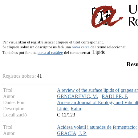
Per visualitzar el registre sencer cliqueu el títol corresponent.
Si cliqueu sobre un descriptor us farà una
nova cerca
del terme seleccionat.
Lipids
També es pot fer una
cerca al catàleg
del terme cercat:
Resu
Registres trobats:
41
Títol
A review of the surface lipids of grapes a
Autor
GRNCAREVIC, M.
RADLER, F.
Dades Font
American Journal of Enology and Viticul
Descriptors
Lipids
Raim
Localització
C 12/123
Títol
Acidesa volatil i aturades de fermentacio: 
Autor
GRACIA, J. P.