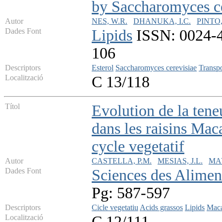
by Saccharomyces ce
Autor
NES, W.R.
DHANUKA, I.C.
PINTO,
Dades Font
Lipids
ISSN: 0024-42
106
Descriptors
Esterol
Saccharomyces cerevisiae
Transpo
Localització
C 13/118
Títol
Evolution de la teneu
dans les raisins Mac
cycle vegetatif
Autor
CASTELLA, P.M.
MESIAS, J.L.
MAY
Dades Font
Sciences des Alimen
Pg: 587-597
Descriptors
Cicle vegetatiu
Acids grassos
Lipids
Mac
Localització
C 12/111