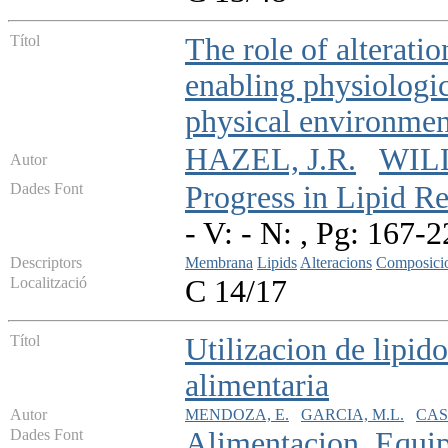
Títol
The role of alterati
enabling physiologic
physical environmen
HAZEL, J.R.
WILL
Autor
Dades Font
Progress in Lipid R
- V: - N: , Pg: 167-
Descriptors
Membrana
Lipids
Alteracions
Composici
Localització
C 14/17
Títol
Utilizacion de lipido
alimentaria
Autor
MENDOZA, E.
GARCIA, M.L.
CAS
Dades Font
Alimentacion. Equip