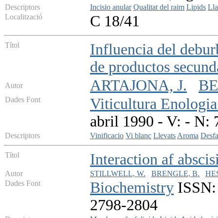
Descriptors
Incisio anular
Qualitat del raim
Lipids
Lla
Localització
C 18/41
Títol
Influencia del debur
de productos secunda
ARTAJONA, J.
BE
Autor
Dades Font
Viticultura Enologia
abril 1990 - V: - N: 
Descriptors
Vinificacio
Vi blanc
Llevats
Aroma
Desf
Títol
Interaction af absci
Autor
STILLWELL, W.
BRENGLE, B.
HES
Dades Font
Biochemistry
ISSN: 
2798-2804