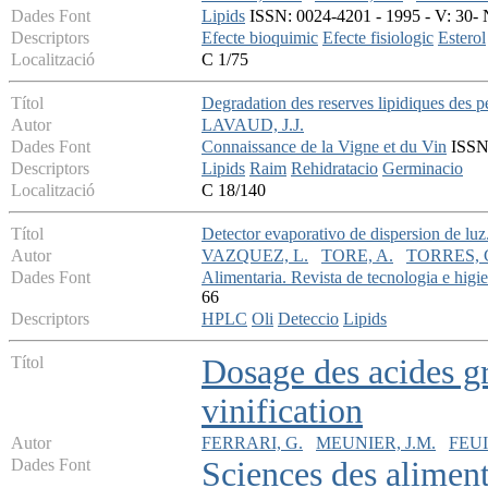
Dades Font
Lipids
ISSN: 0024-4201 - 1995 - V: 30- 
Descriptors
Efecte bioquimic
Efecte fisiologic
Esterol
Localització
C 1/75
Títol
Degradation des reserves lipidiques des pe
Autor
LAVAUD, J.J.
Dades Font
Connaissance de la Vigne et du Vin
ISSN:
Descriptors
Lipids
Raim
Rehidratacio
Germinacio
Localització
C 18/140
Títol
Detector evaporativo de dispersion de luz.
Autor
VAZQUEZ, L.
TORE, A.
TORRES, 
Dades Font
Alimentaria. Revista de tecnologia e higie
66
Descriptors
HPLC
Oli
Deteccio
Lipids
Títol
Dosage des acides gr
vinification
Autor
FERRARI, G.
MEUNIER, J.M.
FEUI
Dades Font
Sciences des alimen