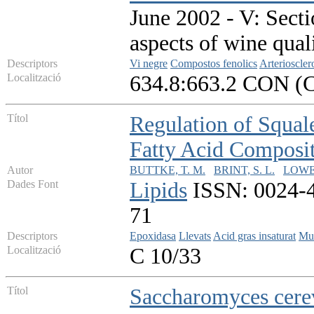
June 2002 - V: Secti
aspects of wine qual
Descriptors
Vi negre
Compostos fenolics
Arterioscler
Localització
634.8:663.2 CON (
Títol
Regulation of Squa
Fatty Acid Composit
Autor
BUTTKE, T. M.
BRINT, S. L.
LOWE,
Dades Font
Lipids
ISSN: 0024-42
71
Descriptors
Epoxidasa
Llevats
Acid gras insaturat
Mut
Localització
C 10/33
Títol
Saccharomyces cerevi