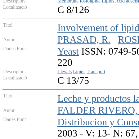
Descriptors
Membrana fosfolipida
Lipids
Acid abscis
Localització
C 8/126
Títol
Involvement of lipids
PRASAD, R.
ROSE
Autor
Dades Font
Yeast
ISSN: 0749-503
220
Descriptors
Llevats
Lipids
Transport
Localització
C 13/75
Títol
Leche y productos l
FALDER RIVERO, 
Autor
Dades Font
Distribucion y Con
2003 - V: 13- N: 67