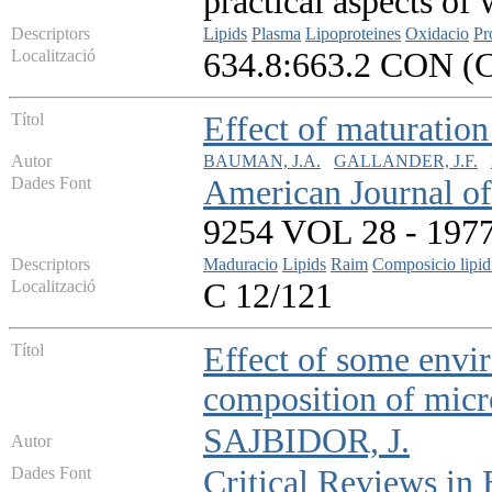
practical aspects of
Descriptors
Lipids
Plasma
Lipoproteines
Oxidacio
Pr
Localització
634.8:663.2 CON (
Títol
Effect of maturation
Autor
BAUMAN, J.A.
GALLANDER, J.F.
Dades Font
American Journal of
9254 VOL 28 - 1977 
Descriptors
Maduracio
Lipids
Raim
Composicio lipid
Localització
C 12/121
Títol
Effect of some envir
composition of micr
SAJBIDOR, J.
Autor
Dades Font
Critical Reviews in