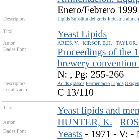
Enero/Febrero 1999 
Descriptors
Lipids
Substitut del greix
Industria alimen
Títol
Yeast Lipids
Autor
ARIES, V.
KIRSOP, B.H.
TAYLOR, 
Dades Font
Proceedings of the
brewery convention
N: , Pg: 255-266
Descriptors
Acids grassos
Fermentacio
Lipids
Oxige
Localització
C 13/110
Títol
Yeast lipids and me
HUNTER, K.
ROS
Autor
Dades Font
Yeasts
- 1971 - V: - 