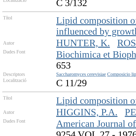
Localització
C 3/132
Títol
Lipid composition o
influenced by growt
HUNTER, K.
ROSE
Autor
Dades Font
Biochimica et Bioph
653
Descriptors
Saccharomyces cerevisiae
Composicio lip
Localització
C 11/29
Títol
Lipid composition o
HIGGINS, P.A.
PE
Autor
Dades Font
American Journal of
9254 VOL 27 - 1976 