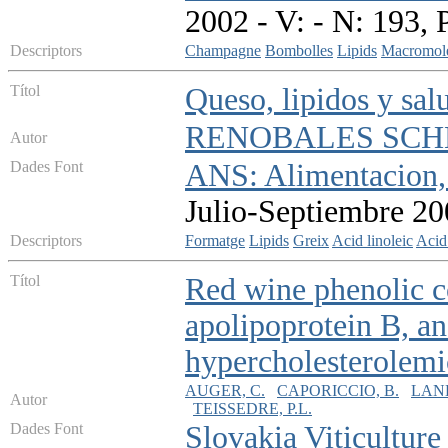
2002 - V: - N: 193, 
Descriptors
Champagne
Bombolles
Lipids
Macromole
Títol
Queso, lipidos y sal
RENOBALES SCHE
Autor
Dades Font
ANS: Alimentacion, 
Julio-Septiembre 200
Descriptors
Formatge
Lipids
Greix
Acid linoleic
Acid 
Títol
Red wine phenolic c
apolipoprotein B, an
hypercholesterolemi
AUGER, C.
CAPORICCIO, B.
LAN
Autor
TEISSEDRE, P.L.
Dades Font
Slovakia Viticultur