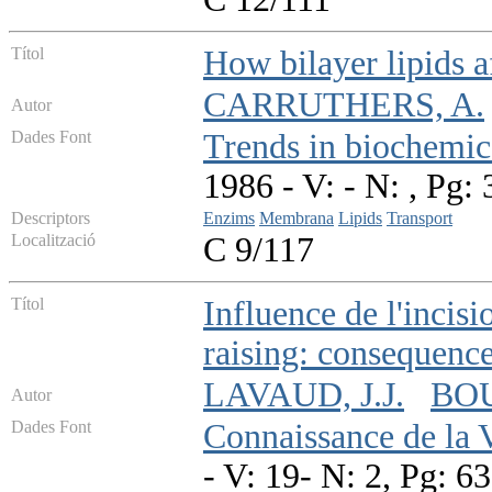
Títol
How bilayer lipids a
CARRUTHERS, A.
Autor
Dades Font
Trends in biochemica
1986 - V: - N: , Pg:
Descriptors
Enzims
Membrana
Lipids
Transport
Localització
C 9/117
Títol
Influence de l'incisi
raising: consequences
LAVAUD, J.J.
BOU
Autor
Dades Font
Connaissance de la 
- V: 19- N: 2, Pg: 6