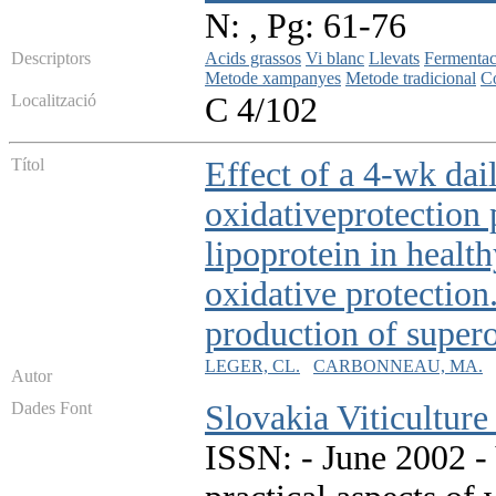
N: , Pg: 61-76
Descriptors
Acids grassos
Vi blanc
Llevats
Fermentac
Metode xampanyes
Metode tradicional
C
Localització
C 4/102
Títol
Effect of a 4-wk dai
oxidativeprotection
lipoprotein in healt
oxidative protection.
production of super
LEGER, CL.
CARBONNEAU, MA.
Autor
Dades Font
Slovakia Viticultur
ISSN: - June 2002 - 