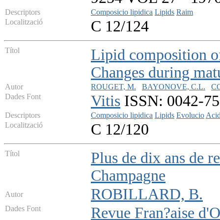
Descriptors
Composicio lipidica
Lipids
Raim
Localització
C 12/124
Títol
Lipid composition of
Changes during matur
Autor
ROUGET, M.
BAYONOVE, C.L.
C
Dades Font
Vitis
ISSN: 0042-750
Descriptors
Composicio lipidica
Lipids
Evolucio
Acid
Localització
C 12/120
Títol
Plus de dix ans de r
Champagne
ROBILLARD, B.
Autor
Dades Font
Revue Fran?aise d'