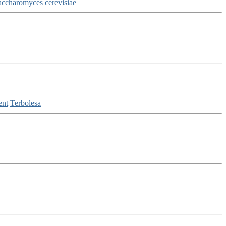
accharomyces cerevisiae
ent
Terbolesa