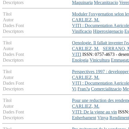
Descriptors
Maquinaria
Mecanitzacio
Vere
Títol
Moduler l'oxygenation selon le
Autor
CARLIEZ, M.
Dades Font
VITI : Documentation Agricol
Descriptors
Vinificacio
Hiperoxigenacio
Es
Títol
Oenologie. Il fallait inventer l'
Autor
CARLIEZ, M.
SERRANO, 
Dades Font
VITI
ISSN: 0757-4673 - desemb
Descriptors
Enologia
Vinicultura
Emmagat
Títol
Perspectives 1997 : developpe
Autor
CARLIEZ, M.
Dades Font
VITI : Documentation Agricol
Descriptors
Vi
Fran?a
Comercialitzacio
Mer
Títol
Pour une reduction des rendeme
Autor
CARLIEZ, M.
Dades Font
VITI: De la vigne au vin
ISSN: 
Descriptors
Enherbament
Vinya
Rendimen