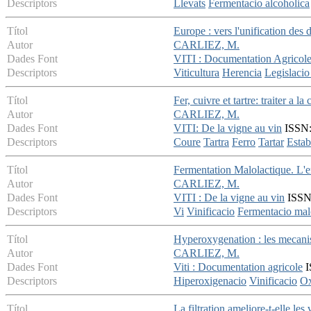
Descriptors
Llevats
Fermentacio alcoholica
Títol
Europe : vers l'unification des d
Autor
CARLIEZ, M.
Dades Font
VITI : Documentation Agricol
Descriptors
Viticultura
Herencia
Legislacio
Títol
Fer, cuivre et tartre: traiter a la 
Autor
CARLIEZ, M.
Dades Font
VITI: De la vigne au vin
ISSN: 
Descriptors
Coure
Tartra
Ferro
Tartar
Estab
Títol
Fermentation Malolactique. L'e
Autor
CARLIEZ, M.
Dades Font
VITI : De la vigne au vin
ISSN:
Descriptors
Vi
Vinificacio
Fermentacio mal
Títol
Hyperoxygenation : les mecani
Autor
CARLIEZ, M.
Dades Font
Viti : Documentation agricole
I
Descriptors
Hiperoxigenacio
Vinificacio
Ox
Títol
La filtration ameliore-t-elle les 