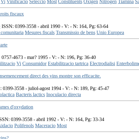
Vi
Vinificacio
Seleccio
Most
Constituents
Oxigen
Nitrogen
Tiamina
S
roits fiscaux
e
ISSN: 0399-3558 - abril 1990 - V: - N: 164, Pg: 63-64
 comunitaria
Mesures fiscals
Transmissio de bens
Unio Europea
carte
0757-4673 - mar? 1995 - V: - N: 196, Pg: 36-40
ilitzacio
Vi
Consumidor
Estabilitzacio tartrica
Electrodialisi
Enterbolim
nsemencement direct des vins montre son efficacite.
 0399-3558 - juliol-agost 1994 - V: - N: 189, Pg: 45-47
olactica
Bacteris lactics
Inoculacio directa
smes d'oxydation
SSN: 0399-3558 - abril 1992 - V: - N: 164, Pg: 33-34
idacio
Polifenols
Maceracio
Most
vins?