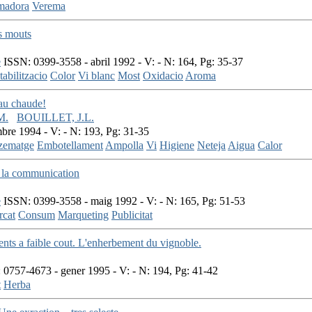
madora
Verema
s mouts
e
ISSN: 0399-3558 - abril 1992 - V: - N: 164, Pg: 35-37
tabilitzacio
Color
Vi blanc
Most
Oxidacio
Aroma
eau chaude!
M.
BOUILLET, J.L.
re 1994 - V: - N: 193, Pg: 31-35
zematge
Embotellament
Ampolla
Vi
Higiene
Neteja
Aigua
Calor
r la communication
e
ISSN: 0399-3558 - maig 1992 - V: - N: 165, Pg: 51-53
cat
Consum
Marqueting
Publicitat
nts a faible cout. L'enherbement du vignoble.
0757-4673 - gener 1995 - V: - N: 194, Pg: 41-42
t
Herba