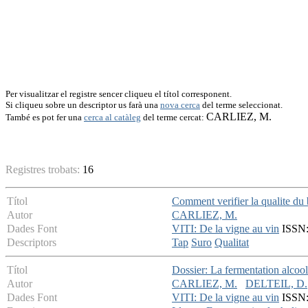
Per visualitzar el registre sencer cliqueu el títol corresponent.
Si cliqueu sobre un descriptor us farà una
nova cerca
del terme seleccionat.
CARLIEZ, M.
També es pot fer una
cerca al catàleg
del terme cercat:
Registres trobats:
16
Títol
Comment verifier la qualite du
Autor
CARLIEZ, M.
Dades Font
VITI: De la vigne au vin
ISSN: 
Descriptors
Tap
Suro
Qualitat
Títol
Dossier: La fermentation alcool
Autor
CARLIEZ, M.
DELTEIL, D.
Dades Font
VITI: De la vigne au vin
ISSN: 