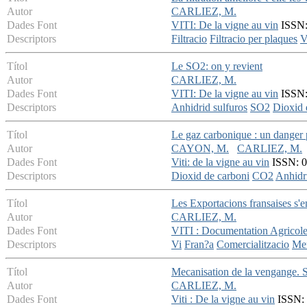
Autor
CARLIEZ, M.
Dades Font
VITI: De la vigne au vin
ISSN: 
Descriptors
Filtracio
Filtracio per plaques
V
Títol
Le SO2: on y revient
Autor
CARLIEZ, M.
Dades Font
VITI: De la vigne au vin
ISSN: 
Descriptors
Anhidrid sulfuros
SO2
Dioxid 
Títol
Le gaz carbonique : un danger
Autor
CAYON, M.
CARLIEZ, M.
Dades Font
Viti: de la vigne au vin
ISSN: 07
Descriptors
Dioxid de carboni
CO2
Anhidr
Títol
Les Exportacions fransaises s'e
Autor
CARLIEZ, M.
Dades Font
VITI : Documentation Agricol
Descriptors
Vi
Fran?a
Comercialitzacio
Mer
Títol
Mecanisation de la vengange. S
Autor
CARLIEZ, M.
Dades Font
Viti : De la vigne au vin
ISSN: 0