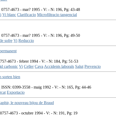
0757-4673 - mar? 1995 - V: - N: 196, Pg: 43-48
i
Vi blanc
Clarificacio
Microfiltracio tangencial
0757-4673 - mar? 1995 - V: - N: 196, Pg: 49-50
de sofre
Vi
Reduccio
 permanent
57-4673 - febrer 1994 - V: - N: 184, Pg: 51-53
id carbonic
Vi
Celler
Cava
Accidents laborals
Salut
Prevencio
n sorten bien
e
ISSN: 0399-3558 - maig 1992 - V: - N: 165, Pg: 44-46
cat
Exportacio
aphir, le nouveau bijou de Braud
757-4673 - octubre 1994 - V: - N: 191, Pg: 19