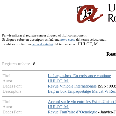
Per visualitzar el registre sencer cliqueu el títol corresponent.
Si cliqueu sobre un descriptor us farà una
nova cerca
del terme seleccionat.
HULOT, M.
També es pot fer una
cerca al catàleg
del terme cercat:
Resu
Registres trobats:
18
Títol
Le bag-in-box. En croissance continue
Autor
HULOT, M.
Dades Font
Revue Vinicole Internationale
ISSN: 0035-
Descriptors
Bag-in-box
Empaquetatge
Mercat
Vi
Rec
Títol
Accord sur le vin entre les Estats-Unis 
Autor
HULOT, M.
Dades Font
Revue Fran?aise d?Oenologie
- Janvier-F