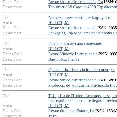
Dades Font
Revue vinicole internationale, La
ISSN: 00
Descriptors
Tap sintetic
Vi
Capsula
2008
Tap alternat
Títol
Nouveau casse-tete du packaging, Le
Autor
HULOT, M.
Dades Font
Revue vinicole internationale
ISSN: 0035-
Descriptors
Packaging
Tap
Medi ambient
Ampolla
Co
Títol
Percee des nouveaux contenants
Autor
HULOT, M.
Dades Font
Revue Vinicole Internationale
ISSN: 0035-
Descriptors
Bag-in-box
Fran?a
Títol
Quand industrie et vin font bon menage.
Autor
HULOT, M.
Dades Font
Revue vinicole internationale, La
ISSN: 0
Descriptors
Produccio de vi
Industria vitivinicola
Indu
Títol
Tokaj: l'or de l'Union. Le temps passe, l'
il a l'equilibre insolent. Le deguster revien
Autor
HULOT, M.
Dades Font
Revue du vin de France, La
ISSN: 1634-7
Descriptors
Tokaj