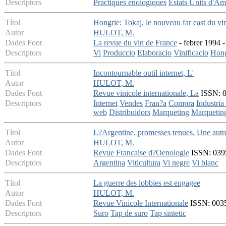
Descriptors
Practiques enologiques
Estats Units d'Am
Títol
Hongrie: Tokaj, le nouveau far east du vi
Autor
HULOT, M.
Dades Font
La revue du vin de France
- febrer 1994 -
Descriptors
Vi
Produccio
Elaboracio
Vinificacio
Hong
Títol
Incontournable outil internet, L'
Autor
HULOT, M.
Dades Font
Revue vinicole internationale, La
ISSN: 00
Descriptors
Internet
Vendes
Fran?a
Compra
Industria 
web
Distribuidors
Marqueting
Marqueting
Títol
L?Argentine, promesses tenues. Une autre 
Autor
HULOT, M.
Dades Font
Revue Francaise d?Oenologie
ISSN: 0395
Descriptors
Argentina
Viticultura
Vi negre
Vi blanc
Títol
La guerre des lobbies est engagee
Autor
HULOT, M.
Dades Font
Revue Vinicole Internationale
ISSN: 0035-
Descriptors
Suro
Tap de suro
Tap sintetic