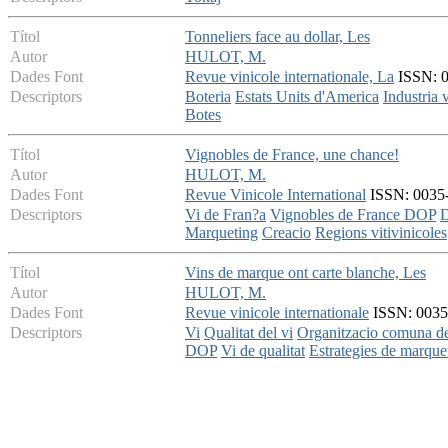
Títol
Tonneliers face au dollar, Les
Autor
HULOT, M.
Dades Font
Revue vinicole internationale, La
ISSN: 0
Descriptors
Boteria
Estats Units d'America
Industria v
Botes
Títol
Vignobles de France, une chance!
Autor
HULOT, M.
Dades Font
Revue Vinicole International
ISSN: 0035-4
Descriptors
Vi de Fran?a
Vignobles de France DOP
Marqueting
Creacio
Regions vitivinicoles
Títol
Vins de marque ont carte blanche, Les
Autor
HULOT, M.
Dades Font
Revue vinicole internationale
ISSN: 0035-
Descriptors
Vi
Qualitat del vi
Organitzacio comuna d
DOP
Vi de qualitat
Estrategies de marque