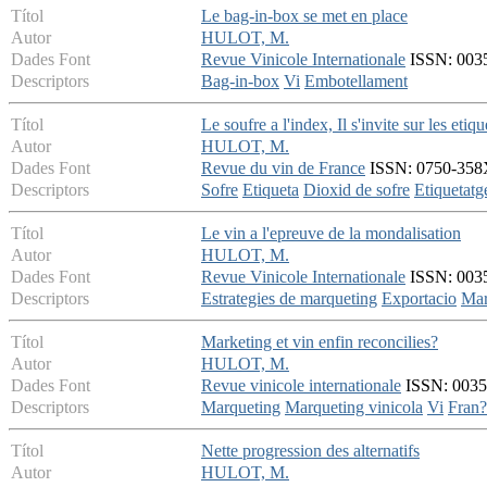
Títol
Le bag-in-box se met en place
Autor
HULOT, M.
Dades Font
Revue Vinicole Internationale
ISSN: 0035-
Descriptors
Bag-in-box
Vi
Embotellament
Títol
Le soufre a l'index, Il s'invite sur les etiqu
Autor
HULOT, M.
Dades Font
Revue du vin de France
ISSN: 0750-358X 
Descriptors
Sofre
Etiqueta
Dioxid de sofre
Etiquetatg
Títol
Le vin a l'epreuve de la mondalisation
Autor
HULOT, M.
Dades Font
Revue Vinicole Internationale
ISSN: 0035-
Descriptors
Estrategies de marqueting
Exportacio
Mar
Títol
Marketing et vin enfin reconcilies?
Autor
HULOT, M.
Dades Font
Revue vinicole internationale
ISSN: 0035-
Descriptors
Marqueting
Marqueting vinicola
Vi
Fran?
Títol
Nette progression des alternatifs
Autor
HULOT, M.