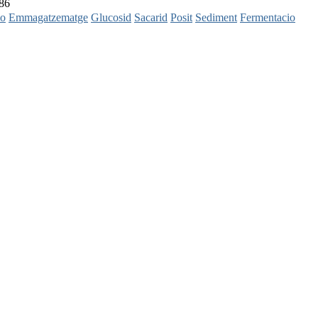
286
io
Emmagatzematge
Glucosid
Sacarid
Posit
Sediment
Fermentacio