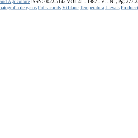
 and Agriculture
ISSN: 0022-5142 VOL 41 - 1987 - V: - N: , Pg: 277-
atografia de gasos
Polisacarids
Vi blanc
Temperatura
Llevats
Producc