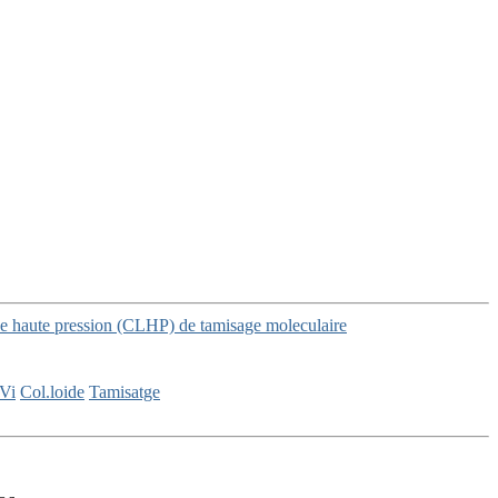
ide haute pression (CLHP) de tamisage moleculaire
Vi
Col.loide
Tamisatge