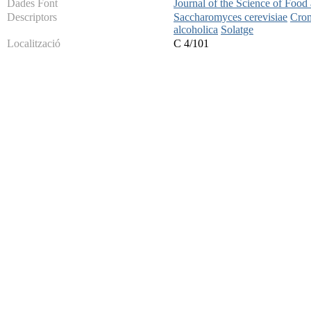
Dades Font
Journal of the Science of Food
Descriptors
Saccharomyces cerevisiae
Crom
alcoholica
Solatge
Localització
C 4/101