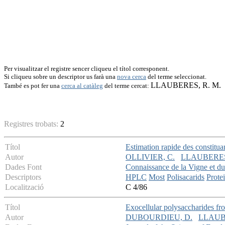
Per visualitzar el registre sencer cliqueu el títol corresponent.
Si cliqueu sobre un descriptor us farà una
nova cerca
del terme seleccionat.
LLAUBERES, R. M.
També es pot fer una
cerca al catàleg
del terme cercat:
Registres trobats:
2
Títol
Estimation rapide des constitu
Autor
OLLIVIER, C.
LLAUBERES,
Dades Font
Connaissance de la Vigne et d
Descriptors
HPLC
Most
Polisacarids
Prote
Localització
C 4/86
Títol
Exocellular polysaccharides f
Autor
DUBOURDIEU, D.
LLAUBE