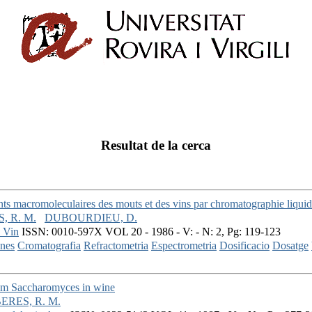
Resultat de la cerca
ants macromoleculaires des mouts et des vins par chromatographie liqu
 R. M.
DUBOURDIEU, D.
u Vin
ISSN: 0010-597X VOL 20 - 1986 - V: - N: 2, Pg: 119-123
ines
Cromatografia
Refractometria
Espectrometria
Dosificacio
Dosatge
rom Saccharomyces in wine
RES, R. M.