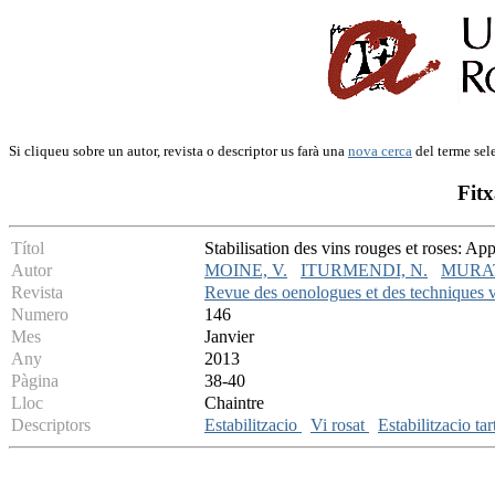
Si cliqueu sobre un autor, revista o descriptor us farà una
nova cerca
del terme sel
Fitx
Títol
Stabilisation des vins rouges et roses: App
Autor
MOINE, V.
ITURMENDI, N.
MURAT
Revista
Revue des oenologues et des techniques vi
Numero
146
Mes
Janvier
Any
2013
Pàgina
38-40
Lloc
Chaintre
Descriptors
Estabilitzacio
Vi rosat
Estabilitzacio ta