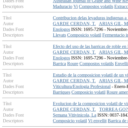
Dades Font
Australian Journal of Grape and Wine Re
Descriptors
Maduracio
Vi
Compostos volatils
Extracc
Títol
Contribucion delas levaduras indigenas a 
Autor
GARDE CERDAN, T.
ARIAS GIL, M
Dades Font
Enologos
ISSN: 1695-7296 - Noviembre-D
Descriptors
Llevats
Composicio volatil
Fermentacio i
Títol
Efecto del uso de las barricas de roble e
Autor
GARDE CERDAN, T.
ARIAS GIL, M
Dades Font
Enologos
ISSN: 1695-7296 - Noviembre-D
Descriptors
Barrica
Roure
Compostos volatils
Envell
Títol
Estudio de la composicion volatil de un v
Autor
GARDE CERDAN, T.
ARIAS GIL, M
Dades Font
Viticultura/Enologia Profesional
- Enero-F
Descriptors
Barriques
Composicio volatil
Roure amer
Títol
Evolucion de la composicion volatil de vi
Autor
GARDE CERDAN, T.
TORREA GO?I
Dades Font
Semana Vitivinicola, La
ISSN: 0037-184X
Descriptors
Composicio volatil
Vi envellit
Barrica de 