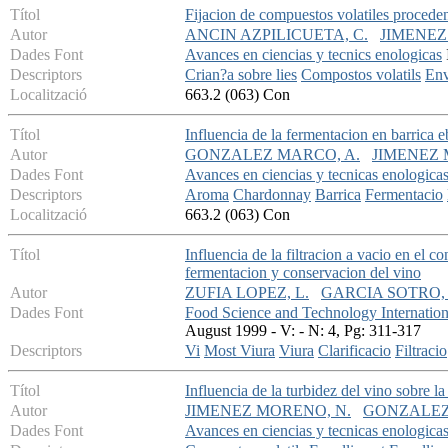
Títol
Fijacion de compuestos volatiles procedent
Autor
ANCIN AZPILICUETA, C.
JIMENEZ
Dades Font
Avances en ciencias y tecnics enologicas
Descriptors
Crian?a sobre lies
Compostos volatils
Env
Localització
663.2 (063) Con
Títol
Influencia de la fermentacion en barrica 
Autor
GONZALEZ MARCO, A.
JIMENEZ 
Dades Font
Avances en ciencias y tecnicas enologica
Descriptors
Aroma
Chardonnay
Barrica
Fermentacio
Localització
663.2 (063) Con
Títol
Influencia de la filtracion a vacio en el 
fermentacion y conservacion del vino
Autor
ZUFIA LOPEZ, L.
GARCIA SOTRO, 
Dades Font
Food Science and Technology Internation
August 1999 - V: - N: 4, Pg: 311-317
Descriptors
Vi
Most Viura
Viura
Clarificacio
Filtracio
Títol
Influencia de la turbidez del vino sobre l
Autor
JIMENEZ MORENO, N.
GONZALEZ
Dades Font
Avances en ciencias y tecnicas enologica