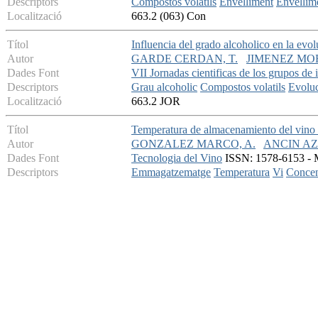
Descriptors
Compostos volatils
Envelliment
Envellime
Localització
663.2 (063) Con
Títol
Influencia del grado alcoholico en la evo
Autor
GARDE CERDAN, T.
JIMENEZ MO
Dades Font
VII Jornadas cientificas de los grupos de 
Descriptors
Grau alcoholic
Compostos volatils
Evolu
Localització
663.2 JOR
Títol
Temperatura de almacenamiento del vino 
Autor
GONZALEZ MARCO, A.
ANCIN AZ
Dades Font
Tecnologia del Vino
ISSN: 1578-6153 - M
Descriptors
Emmagatzematge
Temperatura
Vi
Concen