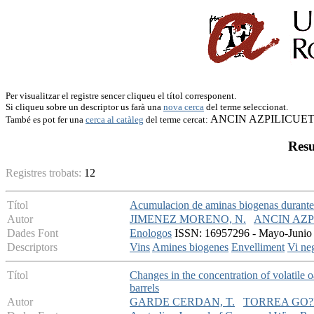
Per visualitzar el registre sencer cliqueu el títol corresponent.
Si cliqueu sobre un descriptor us farà una
nova cerca
del terme seleccionat.
ANCIN AZPILICUET
També es pot fer una
cerca al catàleg
del terme cercat:
Resu
Registres trobats:
12
Títol
Acumulacion de aminas biogenas durante e
Autor
JIMENEZ MORENO, N.
ANCIN AZP
Dades Font
Enologos
ISSN: 16957296 - Mayo-Junio 2
Descriptors
Vins
Amines biogenes
Envelliment
Vi ne
Títol
Changes in the concentration of volatile 
barrels
Autor
GARDE CERDAN, T.
TORREA GO?I