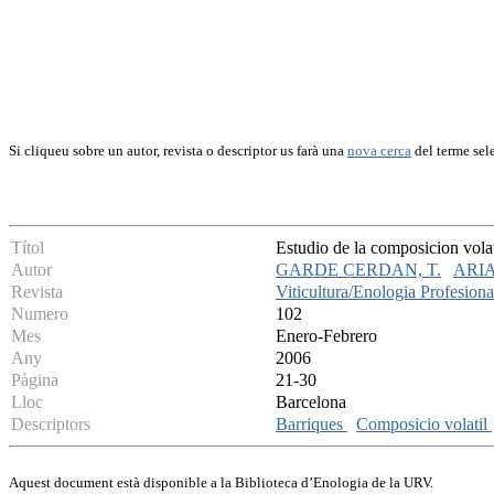
Si cliqueu sobre un autor, revista o descriptor us farà una
nova cerca
del terme sel
Títol
Estudio de la composicion volat
Autor
GARDE CERDAN, T.
ARIA
Revista
Viticultura/Enologia Profesiona
Numero
102
Mes
Enero-Febrero
Any
2006
Pàgina
21-30
Lloc
Barcelona
Descriptors
Barriques
Composicio volatil
Aquest document està disponible a la Biblioteca d’Enologia de la URV.