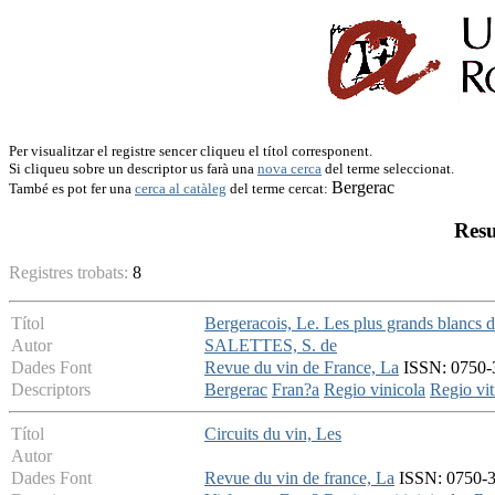
Per visualitzar el registre sencer cliqueu el títol corresponent.
Si cliqueu sobre un descriptor us farà una
nova cerca
del terme seleccionat.
Bergerac
També es pot fer una
cerca al catàleg
del terme cercat:
Resu
Registres trobats:
8
Títol
Bergeracois, Le. Les plus grands blancs 
Autor
SALETTES, S. de
Dades Font
Revue du vin de France, La
ISSN: 0750-3
Descriptors
Bergerac
Fran?a
Regio vinicola
Regio vit
Títol
Circuits du vin, Les
Autor
Dades Font
Revue du vin de france, La
ISSN: 0750-35