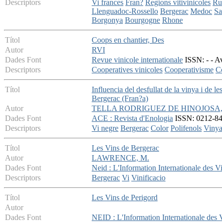
Descriptors
Vi frances
Fran?
Regions vitivinicoles
Rut
Llenguadoc-Rossello
Bergerac
Medoc
Sa
Borgonya
Bourgogne
Rhone
Títol
Coops en chantier, Des
Autor
RVI
Dades Font
Revue vinicole internationale
ISSN: - - Av
Descriptors
Cooperatives vinicoles
Cooperativisme
C
Títol
Influencia del desfullat de la vinya i de l
Bergerac (Fran?a)
Autor
TELLA RODRIGUEZ DE HINOJOSA, 
Dades Font
ACE : Revista d'Enologia
ISSN: 0212-842
Descriptors
Vi negre
Bergerac
Color
Polifenols
Viny
Títol
Les Vins de Bergerac
Autor
LAWRENCE, M.
Dades Font
Neid : L'Information Internationale des Vi
Descriptors
Bergerac
Vi
Vinificacio
Títol
Les Vins de Perigord
Autor
Dades Font
NEID : L'Information Internationale des V