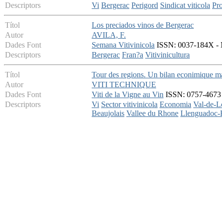
Descriptors
Vi
Bergerac
Perigord
Sindicat viticola
Pr
Títol
Los preciados vinos de Bergerac
Autor
AVILA, F.
Dades Font
Semana Vitivinicola
ISSN: 0037-184X - M
Descriptors
Bergerac
Fran?a
Vitivinicultura
Títol
Tour des regions. Un bilan econimique m
Autor
VITI TECHNIQUE
Dades Font
Viti de la Vigne au Vin
ISSN: 0757-4673 -
Descriptors
Vi
Sector vitivinicola
Economia
Val-de-L
Beaujolais
Vallee du Rhone
Llenguadoc-