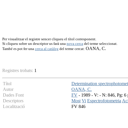
Per visualitzar el registre sencer cliqueu el títol corresponent.
Si cliqueu sobre un descriptor us farà una
nova cerca
del terme seleccionat.
OANA, C.
També es pot fer una
cerca al catàleg
del terme cercat:
Registres trobats:
1
Títol
Determination spectrophotometri
Autor
OANA, C.
Dades Font
FV
- 1989 - V: - N: 846, Pg: 6 
Descriptors
Most
Vi
Espectrofotometria
Aci
Localització
FV 846