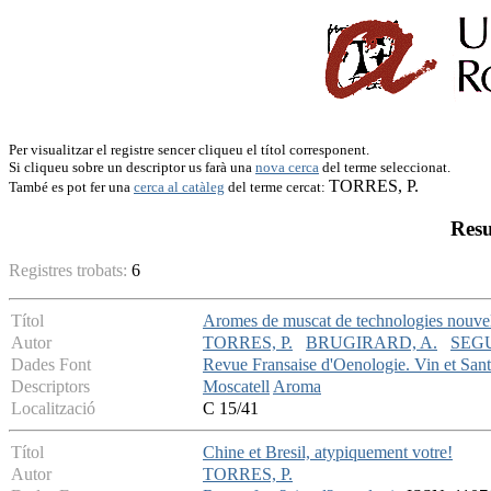
Per visualitzar el registre sencer cliqueu el títol corresponent.
Si cliqueu sobre un descriptor us farà una
nova cerca
del terme seleccionat.
TORRES, P.
També es pot fer una
cerca al catàleg
del terme cercat:
Resu
Registres trobats:
6
Títol
Aromes de muscat de technologies nouvel
Autor
TORRES, P.
BRUGIRARD, A.
SEGU
Dades Font
Revue Fransaise d'Oenologie. Vin et San
Descriptors
Moscatell
Aroma
Localització
C 15/41
Títol
Chine et Bresil, atypiquement votre!
Autor
TORRES, P.