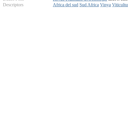
Descriptors
Africa del sud
Sud Africa
Vinya
Viticultu