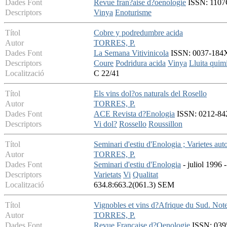
Dades Font
Revue fran?aise d?oenologie
ISSN: 1107G
Descriptors
Vinya
Enoturisme
Títol
Cobre y podredumbre acida
Autor
TORRES, P.
Dades Font
La Semana Vitivinicola
ISSN: 0037-184X 
Descriptors
Coure
Podridura acida
Vinya
Lluita quim
Localització
C 22/41
Títol
Els vins dol?os naturals del Rosello
Autor
TORRES, P.
Dades Font
ACE Revista d?Enologia
ISSN: 0212-842X
Descriptors
Vi dol?
Rossello
Roussillon
Títol
Seminari d'estiu d'Enologia ; Varietes au
Autor
TORRES, P.
Dades Font
Seminari d'estiu d'Enologia
- juliol 1996 -
Descriptors
Varietats
Vi
Qualitat
Localització
634.8:663.2(061.3) SEM
Títol
Vignobles et vins d?Afrique du Sud. Note
Autor
TORRES, P.
Dades Font
Revue Francaise d?Oenologie
ISSN: 0395