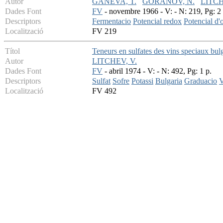
Autor
GANEVA, T.
GORANOV, N.
LITCH
Dades Font
FV
- novembre 1966 - V: - N: 219, Pg: 2 
Descriptors
Fermentacio
Potencial redox
Potencial d'
Localització
FV 219
Títol
Teneurs en sulfates des vins speciaux bul
Autor
LITCHEV, V.
Dades Font
FV
- abril 1974 - V: - N: 492, Pg: 1 p.
Descriptors
Sulfat
Sofre
Potassi
Bulgaria
Graduacio
V
Localització
FV 492