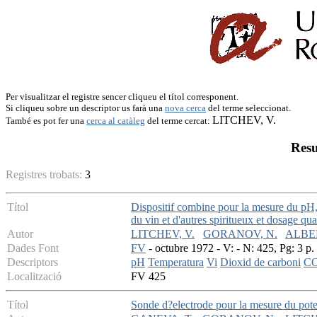
Per visualitzar el registre sencer cliqueu el títol corresponent.
Si cliqueu sobre un descriptor us farà una
nova cerca
del terme seleccionat.
LITCHEV, V.
També es pot fer una
cerca al catàleg
del terme cercat:
Resu
Registres trobats:
3
Títol
Dispositif combine pour la mesure du pH, 
du vin et d'autres spiritueux et dosage qua
Autor
LITCHEV, V.
GORANOV, N.
ALBER
Dades Font
FV
- octubre 1972 - V: - N: 425, Pg: 3 p.
Descriptors
pH
Temperatura
Vi
Dioxid de carboni
C
Localització
FV 425
Títol
Sonde d?electrode pour la mesure du pote