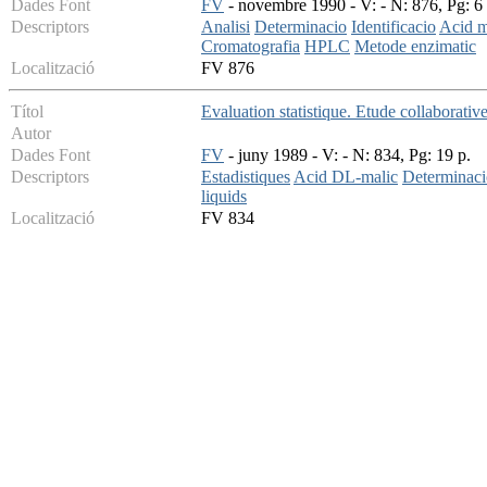
Dades Font
FV
- novembre 1990 - V: - N: 876, Pg: 6 
Descriptors
Analisi
Determinacio
Identificacio
Acid m
Cromatografia
HPLC
Metode enzimatic
Localització
FV 876
Títol
Evaluation statistique. Etude collaborati
Autor
Dades Font
FV
- juny 1989 - V: - N: 834, Pg: 19 p.
Descriptors
Estadistiques
Acid DL-malic
Determinaci
liquids
Localització
FV 834