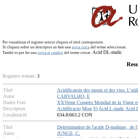
Per visualitzar el registre sencer cliqueu el títol corresponent.
Si cliqueu sobre un descriptor us farà una
nova cerca
del terme seleccionat.
Acid DL-malic
També es pot fer una
cerca al catàleg
del terme cercat:
Resu
Registres trobats:
3
Títol
Acidificatoin des mouts et des vins. L'uti
Autor
CARVALHO, E
Dades Font
XXVeme Congres Mondial de la Vigne et
Descriptors
Acidificacio
Most
Vi
Acid L-malic
Acid L
Localització
634.8:663.2 CON
Títol
Determination de l'acide D-malique , de l
Autor
JUNGE, C.