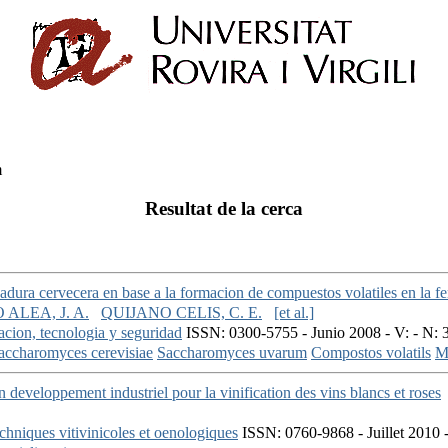
m
Resultat de la cerca
adura cervecera en base a la formacion de compuestos volatiles en la f
 ALEA, J. A.
QUIJANO CELIS, C. E.
[et al.]
gacion, tecnologia y seguridad
ISSN: 0300-5755 - Junio 2008 - V: - N: 
accharomyces cerevisiae
Saccharomyces uvarum
Compostos volatils
M
developpement industriel pour la vinification des vins blancs et roses
chniques vitivinicoles et oenologiques
ISSN: 0760-9868 - Juillet 2010 -