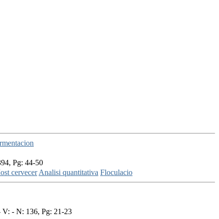
ermentacion
394, Pg: 44-50
ost cervecer
Analisi quantitativa
Floculacio
 V: - N: 136, Pg: 21-23