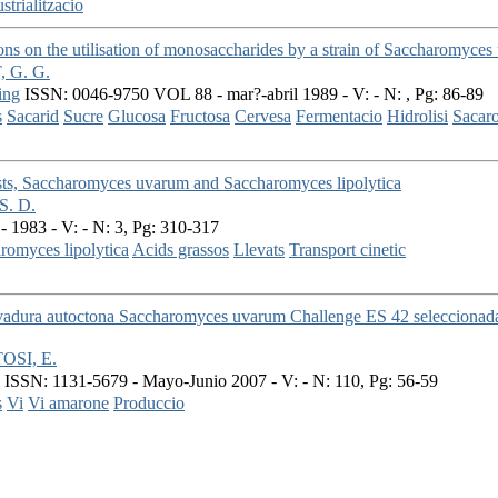
strialitzacio
ons on the utilisation of monosaccharides by a strain of Saccharomyces
 G. G.
ing
ISSN: 0046-9750 VOL 88 - mar?-abril 1989 - V: - N: , Pg: 86-89
s
Sacarid
Sucre
Glucosa
Fructosa
Cervesa
Fermentacio
Hidrolisi
Sacar
asts, Saccharomyces uvarum and Saccharomyces lipolytica
. D.
- 1983 - V: - N: 3, Pg: 310-317
romyces lipolytica
Acids grassos
Llevats
Transport cinetic
levadura autoctona Saccharomyces uvarum Challenge ES 42 seleccionada
TOSI, E.
ISSN: 1131-5679 - Mayo-Junio 2007 - V: - N: 110, Pg: 56-59
s
Vi
Vi amarone
Produccio