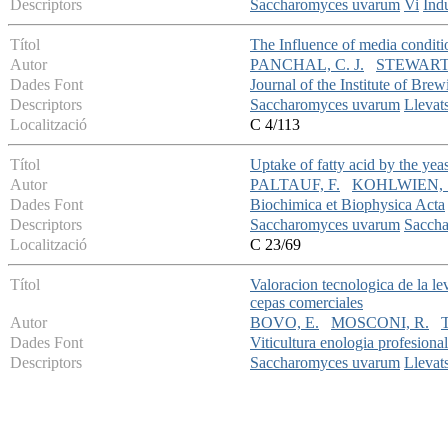
Descriptors
Saccharomyces uvarum
Vi
Indu
Títol
The Influence of media conditi
Autor
PANCHAL, C. J.
STEWART,
Dades Font
Journal of the Institute of Brew
Descriptors
Saccharomyces uvarum
Llevat
Localització
C 4/113
Títol
Uptake of fatty acid by the ye
Autor
PALTAUF, F.
KOHLWIEN, S
Dades Font
Biochimica et Biophysica Acta
Descriptors
Saccharomyces uvarum
Saccha
Localització
C 23/69
Títol
Valoracion tecnologica de la 
cepas comerciales
Autor
BOVO, E.
MOSCONI, R.
Dades Font
Viticultura enologia profesional
Descriptors
Saccharomyces uvarum
Llevat