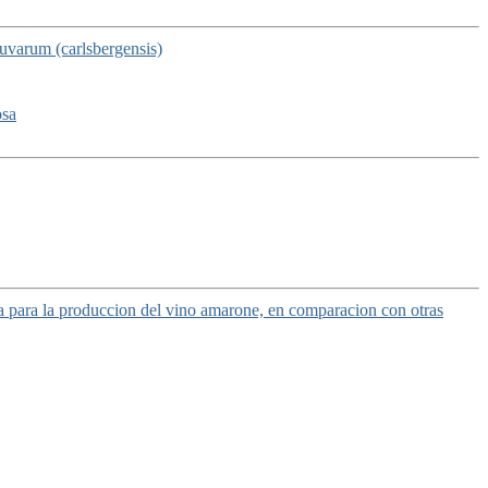
 uvarum (carlsbergensis)
osa
 para la produccion del vino amarone, en comparacion con otras