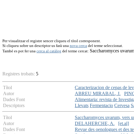
Per visualitzar el registre sencer cliqueu el títol corresponent.
Si cliqueu sobre un descriptor us farà una
nova cerca
del terme seleccionat.
Saccharomyces uvaru
També es pot fer una
cerca al catàleg
del terme cercat:
Registres trobats:
5
Títol
Caracterizacion de cepas de lev
Autor
ABREU MIRABAL, J.
PINO
Dades Font
Alimentaria: revista de Investi
Descriptors
Llevats
Fermentacio
Cervesa
S
Títol
Saccharomyces uvarum, vers un 
Autor
DELAHERCHE, A.
[et.al]
Dades Font
Revue des oenologues et des te