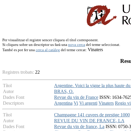
Per visualitzar el registre sencer cliqueu el títol corresponent.
Si cliqueu sobre un descriptor us farà una
nova cerca
del terme seleccionat.
Vinaters
També es pot fer una
cerca al catàleg
del terme cercat:
Resu
Registres trobats:
22
Títol
Argentine. Voici la vigne la plus haute 
Autor
BRAS, O.
Dades Font
Revue du vin de France
ISSN: 1634-7625 
Descriptors
Argentina
Vi
Vi argenti
Vinaters
Regio vi
Títol
Champagne 141 cuvees de prestige 1000
Autor
REVUE DU VIN DE FRANCE, LA
Dades Font
Revue du vin de france, La
ISSN: 0750-35