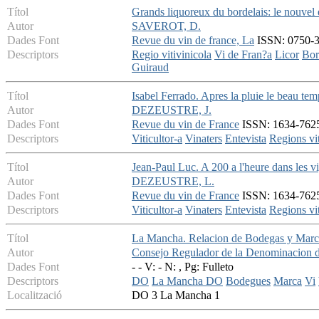
Títol
Grands liquoreux du bordelais: le nouvel 
Autor
SAVEROT, D.
Dades Font
Revue du vin de france, La
ISSN: 0750-35
Descriptors
Regio vitivinicola
Vi de Fran?a
Licor
Bor
Guiraud
Títol
Isabel Ferrado. Apres la pluie le beau tem
Autor
DEZEUSTRE, J.
Dades Font
Revue du vin de France
ISSN: 1634-7625 
Descriptors
Viticultor-a
Vinaters
Entevista
Regions vit
Títol
Jean-Paul Luc. A 200 a l'heure dans les v
Autor
DEZEUSTRE, L.
Dades Font
Revue du vin de France
ISSN: 1634-7625 
Descriptors
Viticultor-a
Vinaters
Entevista
Regions vit
Títol
La Mancha. Relacion de Bodegas y Marc
Autor
Consejo Regulador de la Denominacion 
Dades Font
- - V: - N: , Pg: Fulleto
Descriptors
DO
La Mancha DO
Bodegues
Marca
Vi
Localització
DO 3 La Mancha 1