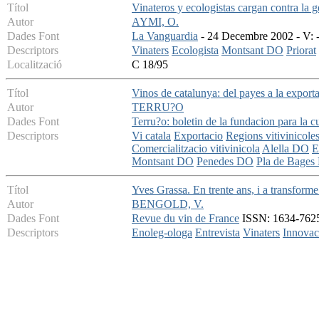
Títol
Vinateros y ecologistas cargan contra la 
Autor
AYMI, O.
Dades Font
La Vanguardia
- 24 Decembre 2002 - V: -
Descriptors
Vinaters
Ecologista
Montsant DO
Priorat
Localització
C 18/95
Títol
Vinos de catalunya: del payes a la export
Autor
TERRU?O
Dades Font
Terru?o: boletin de la fundacion para la c
Descriptors
Vi catala
Exportacio
Regions vitivinicole
Comercialitzacio vitivinicola
Alella DO
E
Montsant DO
Penedes DO
Pla de Bages
Títol
Yves Grassa. En trente ans, i a transfor
Autor
BENGOLD, V.
Dades Font
Revue du vin de France
ISSN: 1634-7625 
Descriptors
Enoleg-ologa
Entrevista
Vinaters
Innovac