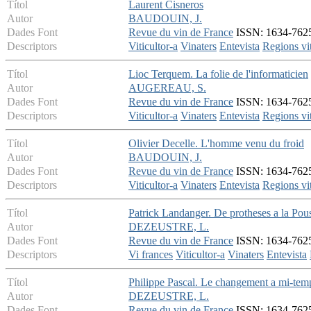
Títol
Laurent Cisneros
Autor
BAUDOUIN, J.
Dades Font
Revue du vin de France
ISSN: 1634-7625 
Descriptors
Viticultor-a
Vinaters
Entevista
Regions vit
Títol
Lioc Terquem. La folie de l'informaticien
Autor
AUGEREAU, S.
Dades Font
Revue du vin de France
ISSN: 1634-7625 
Descriptors
Viticultor-a
Vinaters
Entevista
Regions vit
Títol
Olivier Decelle. L'homme venu du froid
Autor
BAUDOUIN, J.
Dades Font
Revue du vin de France
ISSN: 1634-7625 
Descriptors
Viticultor-a
Vinaters
Entevista
Regions vit
Títol
Patrick Landanger. De protheses a la Pou
Autor
DEZEUSTRE, L.
Dades Font
Revue du vin de France
ISSN: 1634-7625 
Descriptors
Vi frances
Viticultor-a
Vinaters
Entevista
Títol
Philippe Pascal. Le changement a mi-tem
Autor
DEZEUSTRE, L.
Dades Font
Revue du vin de France
ISSN: 1634-7625 