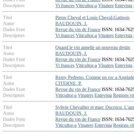
Descriptors
Vi frances
Viticultor-a
Vinaters
Entevista
Títol
Pierre Cheval et Louis Cheval-Gatinois
Autor
BAUDOUIN, J.
Dades Font
Revue du vin de France
ISSN: 1634-7625 
Descriptors
Vi frances
Viticultor-a
Vinaters
Entevista
Títol
Quand le vin appelle un nouveau destin
Autor
BAUDOUIN, J.
Dades Font
Revue du vin de France
ISSN: 1634-7625 
Descriptors
Vi frances
Viticultor-a
Vinaters
Entevista
Títol
Remy Pedreno. Comme un roc a Anglad
Autor
CITERNE, P.
Dades Font
Revue du vin de France
ISSN: 1634-7625 
Descriptors
Viticultor-a
Vinaters
Entevista
Regions vit
Títol
Sylivie Chevallier et marc Ducrocq. L'app
Autor
BAUDOUIN, J.
Dades Font
Revue du vin de France
ISSN: 1634-7625 
Descriptors
Viticultor-a
Vinaters
Entevista
Regions vit