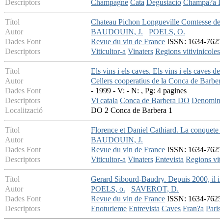
Descriptors
Champagne
Cata
Degustacio
Champa?a
Títol
Chateau Pichon Longueville Comtesse d
Autor
BAUDOUIN, J.
POELS, O.
Dades Font
Revue du vin de France
ISSN: 1634-7625 
Descriptors
Viticultor-a
Vinaters
Regions vitivinicoles
Títol
Els vins i els caves. Els vins i els caves 
Autor
Cellers cooperatius de la Conca de Barbe
Dades Font
- 1999 - V: - N: , Pg: 4 pagines
Descriptors
Vi catala
Conca de Barbera DO
Denomina
Localització
DO 2 Conca de Barbera 1
Títol
Florence et Daniel Cathiard. La conquete
Autor
BAUDOUIN, J.
Dades Font
Revue du vin de France
ISSN: 1634-7625 
Descriptors
Viticultor-a
Vinaters
Entevista
Regions vit
Títol
Gerard Sibourd-Baudry. Depuis 2000, il in
Autor
POELS, o.
SAVEROT, D.
Dades Font
Revue du vin de France
ISSN: 1634-7625 
Descriptors
Enoturieme
Entrevista
Caves
Fran?a
Pari