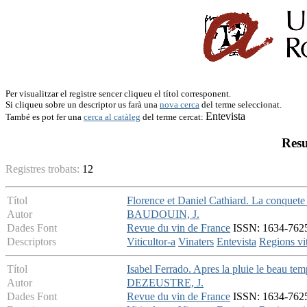
Per visualitzar el registre sencer cliqueu el títol corresponent.
Si cliqueu sobre un descriptor us farà una
nova cerca
del terme seleccionat.
Entevista
També es pot fer una
cerca al catàleg
del terme cercat:
Resu
Registres trobats:
12
Títol
Florence et Daniel Cathiard. La conquete
Autor
BAUDOUIN, J.
Dades Font
Revue du vin de France
ISSN: 1634-7625 
Descriptors
Viticultor-a
Vinaters
Entevista
Regions vit
Títol
Isabel Ferrado. Apres la pluie le beau tem
Autor
DEZEUSTRE, J.
Dades Font
Revue du vin de France
ISSN: 1634-7625 