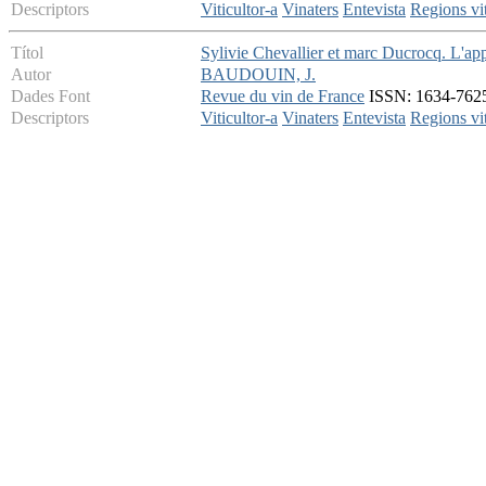
Descriptors
Viticultor-a
Vinaters
Entevista
Regions vit
Títol
Sylivie Chevallier et marc Ducrocq. L'app
Autor
BAUDOUIN, J.
Dades Font
Revue du vin de France
ISSN: 1634-7625 
Descriptors
Viticultor-a
Vinaters
Entevista
Regions vit