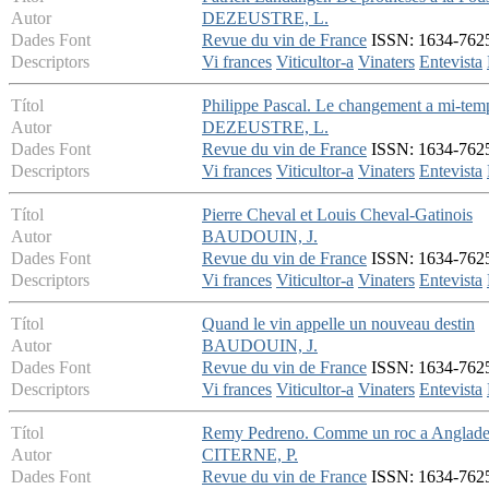
Autor
DEZEUSTRE, L.
Dades Font
Revue du vin de France
ISSN: 1634-7625 
Descriptors
Vi frances
Viticultor-a
Vinaters
Entevista
Títol
Philippe Pascal. Le changement a mi-tem
Autor
DEZEUSTRE, L.
Dades Font
Revue du vin de France
ISSN: 1634-7625 
Descriptors
Vi frances
Viticultor-a
Vinaters
Entevista
Títol
Pierre Cheval et Louis Cheval-Gatinois
Autor
BAUDOUIN, J.
Dades Font
Revue du vin de France
ISSN: 1634-7625 
Descriptors
Vi frances
Viticultor-a
Vinaters
Entevista
Títol
Quand le vin appelle un nouveau destin
Autor
BAUDOUIN, J.
Dades Font
Revue du vin de France
ISSN: 1634-7625 
Descriptors
Vi frances
Viticultor-a
Vinaters
Entevista
Títol
Remy Pedreno. Comme un roc a Anglad
Autor
CITERNE, P.
Dades Font
Revue du vin de France
ISSN: 1634-7625 