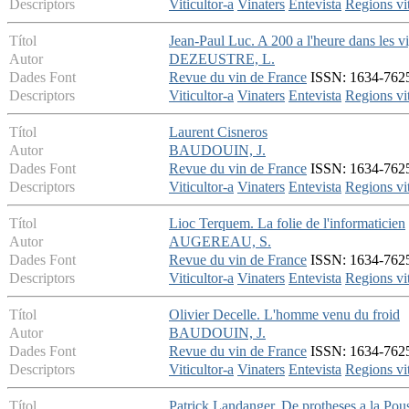
Descriptors
Viticultor-a
Vinaters
Entevista
Regions vit
Títol
Jean-Paul Luc. A 200 a l'heure dans les v
Autor
DEZEUSTRE, L.
Dades Font
Revue du vin de France
ISSN: 1634-7625 
Descriptors
Viticultor-a
Vinaters
Entevista
Regions vit
Títol
Laurent Cisneros
Autor
BAUDOUIN, J.
Dades Font
Revue du vin de France
ISSN: 1634-7625 
Descriptors
Viticultor-a
Vinaters
Entevista
Regions vit
Títol
Lioc Terquem. La folie de l'informaticien
Autor
AUGEREAU, S.
Dades Font
Revue du vin de France
ISSN: 1634-7625 
Descriptors
Viticultor-a
Vinaters
Entevista
Regions vit
Títol
Olivier Decelle. L'homme venu du froid
Autor
BAUDOUIN, J.
Dades Font
Revue du vin de France
ISSN: 1634-7625 
Descriptors
Viticultor-a
Vinaters
Entevista
Regions vit
Títol
Patrick Landanger. De protheses a la Pou