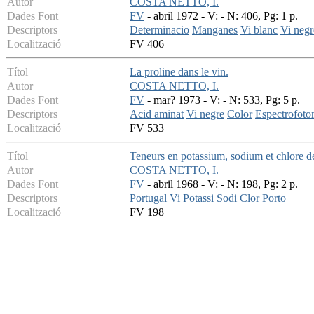
Autor
COSTA NETTO, I.
Dades Font
FV
- abril 1972 - V: - N: 406, Pg: 1 p.
Descriptors
Determinacio
Manganes
Vi blanc
Vi negr
Localització
FV 406
Títol
La proline dans le vin.
Autor
COSTA NETTO, I.
Dades Font
FV
- mar? 1973 - V: - N: 533, Pg: 5 p.
Descriptors
Acid aminat
Vi negre
Color
Espectrofoto
Localització
FV 533
Títol
Teneurs en potassium, sodium et chlore d
Autor
COSTA NETTO, I.
Dades Font
FV
- abril 1968 - V: - N: 198, Pg: 2 p.
Descriptors
Portugal
Vi
Potassi
Sodi
Clor
Porto
Localització
FV 198