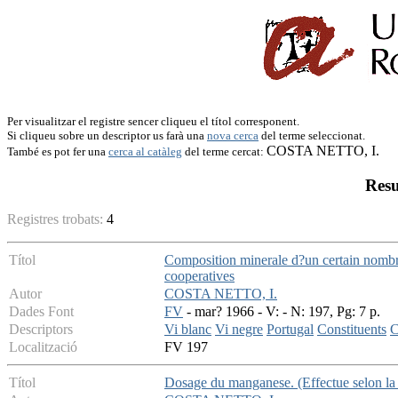
Per visualitzar el registre sencer cliqueu el títol corresponent.
Si cliqueu sobre un descriptor us farà una
nova cerca
del terme seleccionat.
COSTA NETTO, I.
També es pot fer una
cerca al catàleg
del terme cercat:
Resu
Registres trobats:
4
Títol
Composition minerale d?un certain nombr
cooperatives
Autor
COSTA NETTO, I.
Dades Font
FV
- mar? 1966 - V: - N: 197, Pg: 7 p.
Descriptors
Vi blanc
Vi negre
Portugal
Constituents
C
Localització
FV 197
Títol
Dosage du manganese. (Effectue selon l