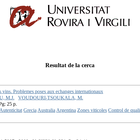
Resultat de la cerca
s vins. Problemes poses aux echanges internationaux
 M.J.
VOUDOURI-TSOUKALA, M.
Pg: 25 p.
Autenticitat
Grecia
Australia
Argentina
Zones viticoles
Control de quali