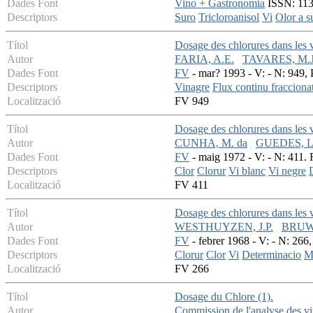
Dades Font
Vino + Gastronomia
ISSN: 113
Descriptors
Suro
Tricloroanisol
Vi
Olor a s
Títol
Dosage des chlorures dans les 
Autor
FARIA, A.E.
TAVARES, M.
Dades Font
FV
- mar? 1993 - V: - N: 949, 
Descriptors
Vinagre
Flux continu fracciona
Localització
FV 949
Títol
Dosage des chlorures dans les 
Autor
CUNHA, M. da
GUEDES, L
Dades Font
FV
- maig 1972 - V: - N: 411. 
Descriptors
Clor
Clorur
Vi blanc
Vi negre
Localització
FV 411
Títol
Dosage des chlorures dans les 
Autor
WESTHUYZEN, J.P.
BRUW
Dades Font
FV
- febrer 1968 - V: - N: 266,
Descriptors
Clorur
Clor
Vi
Determinacio
M
Localització
FV 266
Títol
Dosage du Chlore (1).
Autor
Commission de l'analyse des vi