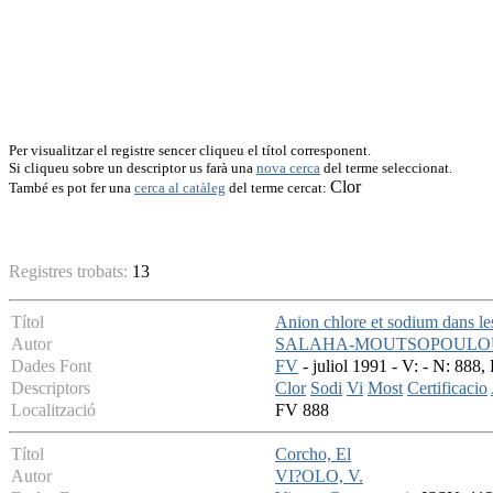
Per visualitzar el registre sencer cliqueu el títol corresponent.
Si cliqueu sobre un descriptor us farà una
nova cerca
del terme seleccionat.
Clor
També es pot fer una
cerca al catàleg
del terme cercat:
Registres trobats:
13
Títol
Anion chlore et sodium dans le
Autor
SALAHA-MOUTSOPOULOU,
Dades Font
FV
- juliol 1991 - V: - N: 888, 
Descriptors
Clor
Sodi
Vi
Most
Certificacio
Localització
FV 888
Títol
Corcho, El
Autor
VI?OLO, V.