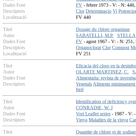
Dades Font
FV
- febrer 1973 - V: - N: 440,
Descriptors
Clor
Determinacio
Vi
Potencio
Localització
FV 440
Títol
Dosage du chlore organique
Autor
SABATELLI, M.P.
STELLA
Dades Font
FV
- agost 1967 - V: - N: 251, 
Descriptors
Organoclorat
Clor
Compost
Mo
Localització
FV 251
Títol
Eficacia del cloro en la desin
Autor
OLARTE MARTINEZ, C.
S
Dades Font
Alimentaria: revista de investi
Descriptors
Vegetals
Aliments minimament 
fred
Títol
Identification of deficiency sym
Autor
CONRADIE, W. J
Dades Font
Vori Leaflet series
- 1987 - V: -
Descriptors
Vinya
Malalties de la vinya
Car
Títol
Quantite de chlore et de sodium