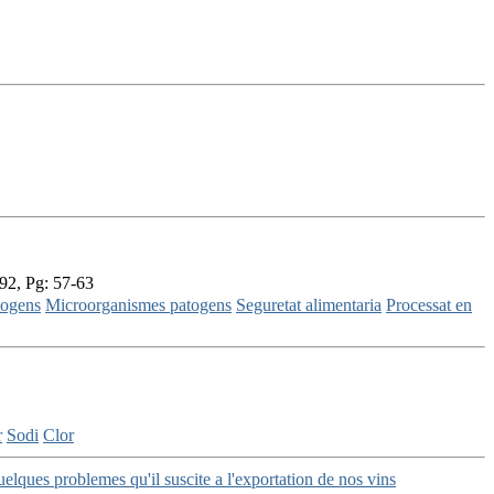
92, Pg: 57-63
togens
Microorganismes patogens
Seguretat alimentaria
Processat en
r
Sodi
Clor
lques problemes qu'il suscite a l'exportation de nos vins