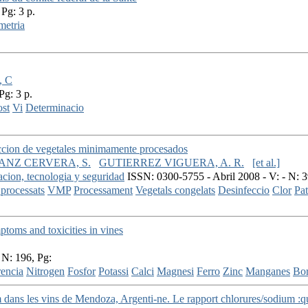
 Pg: 3 p.
metria
, C
Pg: 3 p.
st
Vi
Determinacio
feccion de vegetales minimamente procesados
ANZ CERVERA, S.
GUTIERREZ VIGUERA, A. R.
[et al.]
gacion, tecnologia y seguridad
ISSN: 0300-5755 - Abril 2008 - V: - N: 3
processats
VMP
Processament
Vegetals congelats
Desinfeccio
Clor
Pa
ptoms and toxicities in vines
 N: 196, Pg:
encia
Nitrogen
Fosfor
Potassi
Calci
Magnesi
Ferro
Zinc
Manganes
Bo
 dans les vins de Mendoza, Argenti-ne. Le rapport chlorures/sodium :que