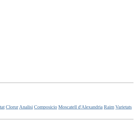
tat
Clorur
Analisi
Composicio
Moscatell d'Alexandria
Raim
Varietats