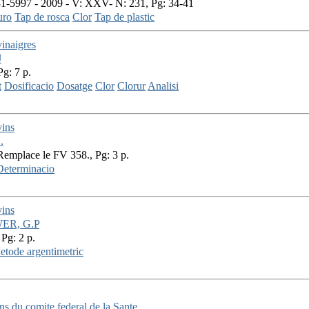
1-5997 - 2009 - V: XXV- N: 231, Pg: 34-41
uro
Tap de rosca
Clor
Tap de plastic
vinaigres
J
Pg: 7 p.
t
Dosificacio
Dosatge
Clor
Clorur
Analisi
vins
.
Remplace le FV 358., Pg: 3 p.
Determinacio
vins
ER, G.P
 Pg: 2 p.
etode argentimetric
ns du comite federal de la Sante