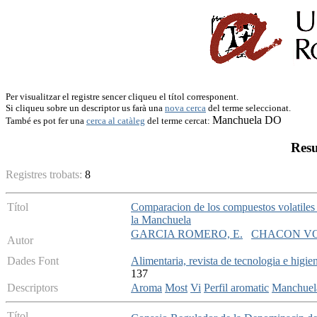
Per visualitzar el registre sencer cliqueu el títol corresponent.
Si cliqueu sobre un descriptor us farà una
nova cerca
del terme seleccionat.
Manchuela DO
També es pot fer una
cerca al catàleg
del terme cercat:
Resu
Registres trobats:
8
Títol
Comparacion de los compuestos volatiles d
la Manchuela
GARCIA ROMERO, E.
CHACON VO
Autor
Dades Font
Alimentaria, revista de tecnologia e higie
137
Descriptors
Aroma
Most
Vi
Perfil aromatic
Manchue
Títol