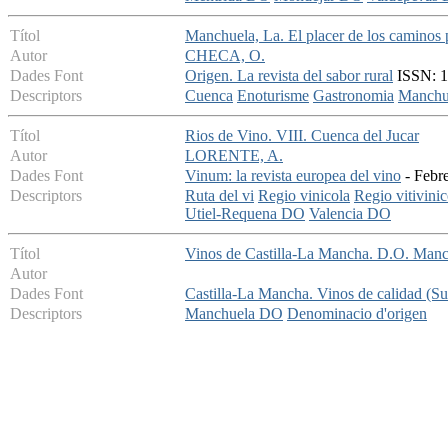
Títol
Manchuela, La. El placer de los caminos 
Autor
CHECA, O.
Dades Font
Origen. La revista del sabor rural
ISSN: 1
Descriptors
Cuenca
Enoturisme
Gastronomia
Manchu
Títol
Rios de Vino. VIII. Cuenca del Jucar
Autor
LORENTE, A.
Dades Font
Vinum: la revista europea del vino
- Febre
Descriptors
Ruta del vi
Regio vinicola
Regio vitivinic
Utiel-Requena DO
Valencia DO
Títol
Vinos de Castilla-La Mancha. D.O. Man
Autor
Dades Font
Castilla-La Mancha. Vinos de calidad (S
Descriptors
Manchuela DO
Denominacio d'origen