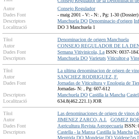
Consejo Regulador de la Denominacin d
Autor
Consejo Regulador
Dades Font
- maig 2001 - V: - N: , Pg: 1-30 (Dossier)
Descriptors
Manchuela DO
Denominacio d'origen
In
Localització
DO 3 Manchuela 1
Títol
Denominacion de origen Manchuela
Autor
CONSEJO REGULADOR DE LA DE
Dades Font
Semana Vitivinicola, La
ISSN: 0037-184X
Descriptors
Manchuela DO
Varietats
Viticultor-a
Vin
Títol
La ultima denominacion de origen de vi
Autor
SANCHEZ RODRIGUEZ, F.
Dades Font
Jornadas de Viticultura y Enologia de Tie
Jornadas- N: , Pg: 607-612
Descriptors
Manchuela DO
Castilla la Mancha
Castel
Localització
634.8(462.221.1) JOR
Títol
Las denominaciones de origen de vinos de
Autor
JIMENEZ ZARCO, A.I.
GOMEZ BORJ
Dades Font
Agricultura Revista Agropecuaria
ISSN: 0
Descriptors
Castella - la Manxa
Castilla la Mancha
De
Mentrida DO
Mondejar DO
Valdepe?as